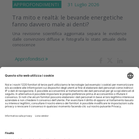
APPROFONDIMENTI
31 Luglio 2026
Tra mito e realtà: le bevande energetiche
fanno davvero male ai denti?
Una revisione scientifica aggiornata separa le evidenze
dalle convinzioni diffuse e fotografa lo stato attuale delle
conoscenze
Approfondisci
Il Podcast
dell'Innovazione
Odontoiatrica