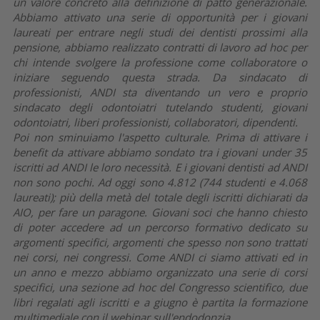
un valore concreto alla definizione di patto generazionale.
Abbiamo attivato una serie di opportunità per i giovani
laureati per entrare negli studi dei dentisti prossimi alla
pensione, abbiamo realizzato contratti di lavoro ad hoc per
chi intende svolgere la professione come collaboratore o
iniziare seguendo questa strada. Da sindacato di
professionisti, ANDI sta diventando un vero e proprio
sindacato degli odontoiatri tutelando studenti, giovani
odontoiatri, liberi professionisti, collaboratori, dipendenti.
Poi non sminuiamo l'aspetto culturale. Prima di attivare i
benefit da attivare abbiamo sondato tra i giovani under 35
iscritti ad ANDI le loro necessità. E i giovani dentisti ad ANDI
non sono pochi. Ad oggi sono 4.812 (744 studenti e 4.068
laureati); più della metà del totale degli iscritti dichiarati da
AIO, per fare un paragone. Giovani soci che hanno chiesto
di poter accedere ad un percorso formativo dedicato su
argomenti specifici, argomenti che spesso non sono trattati
nei corsi, nei congressi. Come ANDI ci siamo attivati ed in
un anno e mezzo abbiamo organizzato una serie di corsi
specifici, una sezione ad hoc del Congresso scientifico, due
libri regalati agli iscritti e a giugno è partita la formazione
multimediale con il webinar sull'endodonzia.