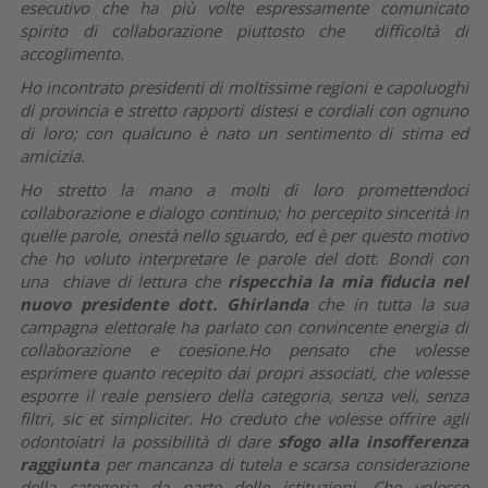
esecutivo che ha più volte espressamente comunicato
spirito di collaborazione piuttosto che difficoltà di
accoglimento.
Ho incontrato presidenti di moltissime regioni e capoluoghi
di provincia e stretto rapporti distesi e cordiali con ognuno
di loro; con qualcuno è nato un sentimento di stima ed
amicizia.
Ho stretto la mano a molti di loro promettendoci
collaborazione e dialogo continuo; ho percepito sincerità in
quelle parole, onestà nello sguardo, ed è per questo motivo
che ho voluto interpretare le parole del dott. Bondi con
una chiave di lettura che
rispecchia la mia fiducia nel
nuovo presidente dott. Ghirlanda
che in tutta la sua
campagna elettorale ha parlato con convincente energia di
collaborazione e coesione.Ho pensato che volesse
esprimere quanto recepito dai propri associati, che volesse
esporre il reale pensiero della categoria, senza veli, senza
filtri, sic et simpliciter. Ho creduto che volesse offrire agli
odontoiatri la possibilità di dare
sfogo alla insofferenza
raggiunta
per mancanza di tutela e scarsa considerazione
della categoria da parte delle istituzioni. Che volesse