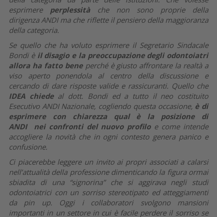
esprimere
perplessità
che non sono proprie della
dirigenza ANDI ma che riflette il pensiero della maggioranza
della categoria.
Se quello che ha voluto esprimere il Segretario Sindacale
Bondi è
il disagio e la preoccupazione degli odontoiatri
allora ha fatto bene
perché è giusto affrontare la realtà a
viso aperto ponendola al centro della discussione e
cercando di dare risposte valide e rassicuranti. Quello che
IDEA
chiede
al dott. Bondi ed a tutto il neo costituito
Esecutivo ANDI Nazionale, cogliendo questa occasione,
è di
esprimere con chiarezza qual è la posizione di
ANDI nei confronti del nuovo profilo
e come intende
accogliere la novità che in ogni contesto genera panico e
confusione.
Ci piacerebbe leggere un invito ai propri associati a calarsi
nell’attualità della professione dimenticando la figura ormai
sbiadita di una “signorina” che si aggirava negli studi
odontoiatrici con un sorriso stereotipato ed atteggiamenti
da pin up. Oggi i collaboratori svolgono mansioni
importanti in un settore in cui è facile perdere il sorriso se