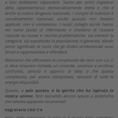
a loro dobbiamo rispondere. Siamo per primi rispettosi
della rappresentanza democraticamente eletta e che è
anche la nostra dirigenza nazionale. I compiti di indirizzo e
coordinamento nazionali, anche quando non fossero
applicati, non ci competono. I nostri colleghi iscritti hanno
noi come punto di riferimento e chiedono di ricevere
risposte su nuove e vecchie problematiche, sia inerenti la
categoria, sia soprattutto la popolazione in generale, dando
pieno significato al ruolo che gli Ordini professionali sono
tenuti a rappresentare e difendere.
Riteniamo che affrontare la complessità dei temi con cui ci
si deve misurare richieda un costante, continuo e proficuo
confronto, stimolo e apporto di idee; e che questa
complessità, per essere interpretata, necessiti di tutte le
energie disponibili.
Questo, e
solo questo, è lo spirito che ha ispirato la
nostra azione
. Non lasciando alcuno spazio a polemiche
che talvolta appaiono strumentali.
Segreteria CAO C’è
Nota della redazione
: la nota ci è giunta dalla segreteria