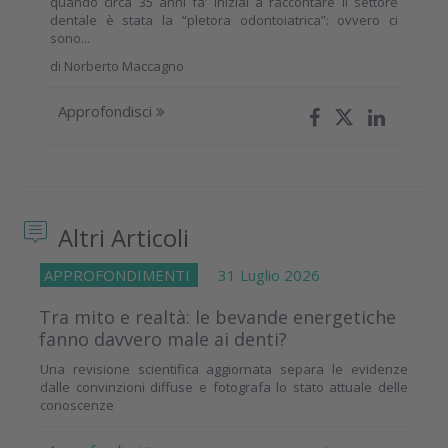
quando circa 35 anni fa’ iniziai a raccontare il settore
dentale è stata la “pletora odontoiatrica”: ovvero ci
sono...
di
Norberto Maccagno
Approfondisci
Altri Articoli
APPROFONDIMENTI
31 Luglio 2026
Tra mito e realtà: le bevande energetiche
fanno davvero male ai denti?
Una revisione scientifica aggiornata separa le evidenze
dalle convinzioni diffuse e fotografa lo stato attuale delle
conoscenze