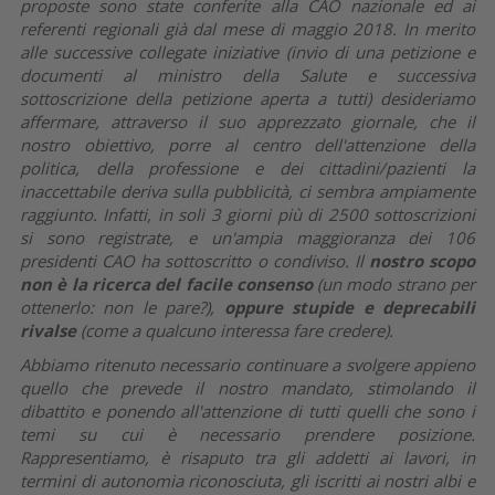
proposte sono state conferite alla CAO nazionale ed ai
referenti regionali già dal mese di maggio 2018. In merito
alle successive collegate iniziative (invio di una petizione e
documenti al ministro della Salute e successiva
sottoscrizione della petizione aperta a tutti) desideriamo
affermare, attraverso il suo apprezzato giornale, che il
nostro obiettivo, porre al centro dell'attenzione della
politica, della professione e dei cittadini/pazienti la
inaccettabile deriva sulla pubblicità, ci sembra ampiamente
raggiunto. Infatti, in soli 3 giorni più di 2500 sottoscrizioni
si sono registrate, e un'ampia maggioranza dei 106
presidenti CAO ha sottoscritto o condiviso. Il
nostro scopo
non è la ricerca del facile consenso
(un modo strano per
ottenerlo: non le pare?),
oppure stupide e deprecabili
rivalse
(come a qualcuno interessa fare credere).
Abbiamo ritenuto necessario continuare a svolgere appieno
quello che prevede il nostro mandato, stimolando il
dibattito e ponendo all'attenzione di tutti quelli che sono i
temi su cui è necessario prendere posizione.
Rappresentiamo, è risaputo tra gli addetti ai lavori, in
termini di autonomia riconosciuta, gli iscritti ai nostri albi e