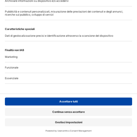
Fumo e sigarette elettroniche: le conseguenze per la salute
delle gengive
Microbioma orale e collutori agli oli essenziali: un alleato per
il controllo del biofilm
Corsi, Convegni, Eventi
Agosto
2026
Do
Lu
Ma
Me
Gi
Ve
Sa
1
2
3
4
5
6
7
8
9
10
11
12
13
14
15
16
17
18
19
20
21
22
23
24
25
26
27
28
29
30
31