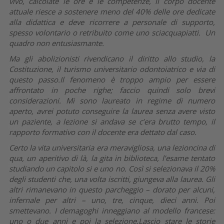
vivo, calcolate le ore e le competenze, il corpo docente
attuale riesce a sostenere meno del 40% delle ore dedicate
alla didattica e deve ricorrere a personale di supporto,
spesso volontario o retribuito come uno sciacquapiatti. Un
quadro non entusiasmante.
Ma gli abolizionisti rivendicano il diritto allo studio, la
Costituzione, il turismo universitario odontoiatrico e via di
questo passo.Il fenomeno è troppo ampio per essere
affrontato in poche righe; faccio quindi solo brevi
considerazioni. Mi sono laureato in regime di numero
aperto, avrei potuto conseguire la laurea senza avere visto
un paziente, a lezione si andava se c’era brutto tempo, il
rapporto formativo con il docente era dettato dal caso.
Certo la vita universitaria era meravigliosa, una lezioncina di
qua, un aperitivo di là, la gita in biblioteca, l’esame tentato
studiando un capitolo si e uno no. Così si selezionava il 20%
degli studenti che, una volta iscritti, giungeva alla laurea. Gli
altri rimanevano in questo parcheggio – dorato per alcuni,
infernale per altri – uno, tre, cinque, dieci anni. Poi
smettevano. I demagoghi inneggiano al modello francese:
uno o due anni e poi la selezione.Lascio stare le storie