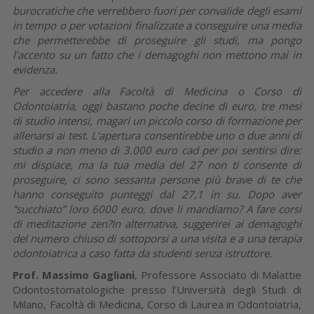
burocratiche che verrebbero fuori per convalide degli esami
in tempo o per votazioni finalizzate a conseguire una media
che permetterebbe di proseguire gli studi, ma pongo
l’accento su un fatto che i demagoghi non mettono mai in
evidenza.
Per accedere alla Facoltà di Medicina o Corso di
Odontoiatria, oggi bastano poche decine di euro, tre mesi
di studio intensi, magari un piccolo corso di formazione per
allenarsi ai test. L’apertura consentirebbe uno o due anni di
studio a non meno di 3.000 euro cad per poi sentirsi dire:
mi dispiace, ma la tua media del 27 non ti consente di
proseguire, ci sono sessanta persone più brave di te che
hanno conseguito punteggi dal 27,1 in su. Dopo aver
“succhiato” loro 6000 euro, dove li mandiamo? A fare corsi
di meditazione zen?In alternativa, suggerirei ai demagoghi
del numero chiuso di sottoporsi a una visita e a una terapia
odontoiatrica a caso fatta da studenti senza istruttore.
Prof. Massimo Gagliani
, Professore Associato di Malattie
Odontostomatologiche presso l’Università degli Studi di
Milano, Facoltà di Medicina, Corso di Laurea in Odontoiatria,