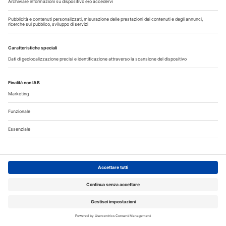
Fumo e sigarette elettroniche: le conseguenze per la salute
delle gengive
Tra mito e realtà: le bevande energetiche fanno davvero
male ai denti?
Organizzazione e tecnologia ridisegnano il lavoro in
laboratorio
Medicina e odontoiatria, iscrizioni al semestre aperto:
domande entro il 3 agosto
Corsi, Convegni, Eventi
Agosto
2026
Do
Lu
Ma
Me
Gi
Ve
Sa
1
2
3
4
5
6
7
8