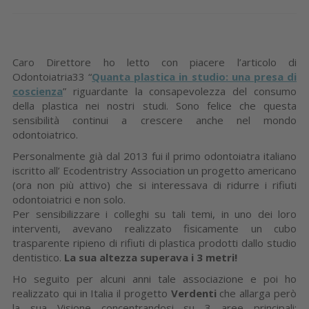
Caro Direttore ho letto con piacere l’articolo di
Odontoiatria33 “
Quanta plastica in studio: una presa di
coscienza
” riguardante la consapevolezza del consumo
della plastica nei nostri studi. Sono felice che questa
sensibilità continui a crescere anche nel mondo
odontoiatrico.
Personalmente già dal 2013 fui il primo odontoiatra italiano
iscritto all’ Ecodentristry Association un progetto americano
(ora non più attivo) che si interessava di ridurre i rifiuti
odontoiatrici e non solo.
Per sensibilizzare i colleghi su tali temi, in uno dei loro
interventi, avevano realizzato fisicamente un cubo
trasparente ripieno di rifiuti di plastica prodotti dallo studio
dentistico.
La sua altezza superava i 3 metri!
Ho seguito per alcuni anni tale associazione e poi ho
realizzato qui in Italia il progetto
Verdenti
che allarga però
la sua Visione concentrandosi su 3 aree principali: