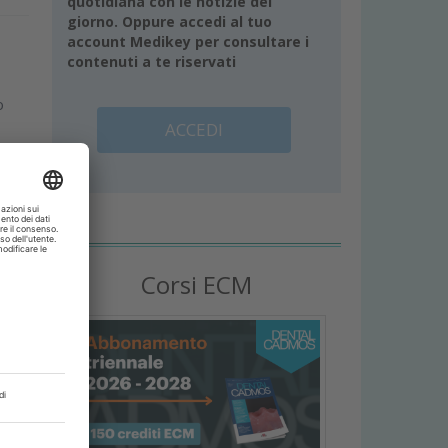
quotidiana con le notizie del
giorno. Oppure accedi al tuo
account Medikey per consultare i
contenuti a te riservati
o
ACCEDI
Corsi ECM
a
e