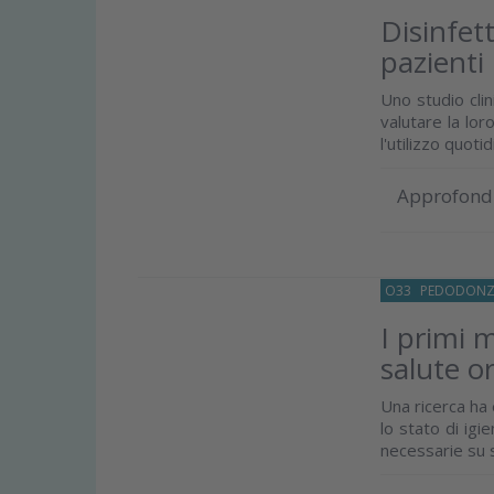
Disinfett
pazienti
Uno studio cli
valutare la lor
l'utilizzo quotid
Approfond
O33
PEDODONZ
I primi 
salute o
Una ricerca ha e
lo stato di igi
necessarie su s