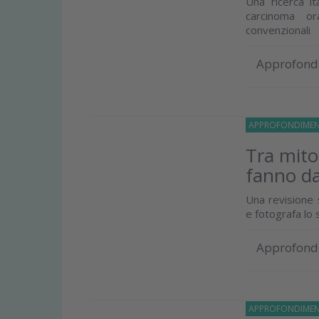
Una ricerca it
carcinoma or
convenzionali
Approfond
APPROFONDIMEN
Tra mito
fanno da
Una revisione s
e fotografa lo
Approfond
APPROFONDIMEN