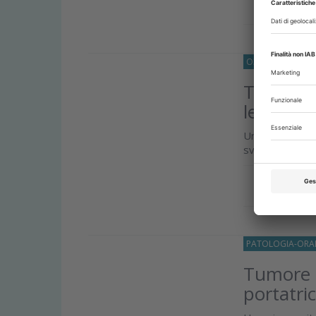
Approfond
O33
PATOLOGIA
Tecnolog
leucopla
Uno studio di r
svelando il ruo
Approfond
PATOLOGIA-ORA
Tumore d
portatric