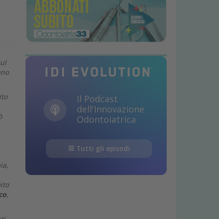
ul
ano
ito
Il Podcast
dell'Innovazione
ò
Odontoiatrica
Tutti gli episodi
ia,
ito
co
,
ti