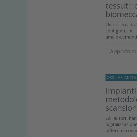
tessuti:
biomecc
Una ricerca it
configurazioni
amelo-cementizi
Approfond
O33
IMPLANTOL
Impianti
metodolo
scansio
Gli autori ha
digitalizzazio
differenti conn