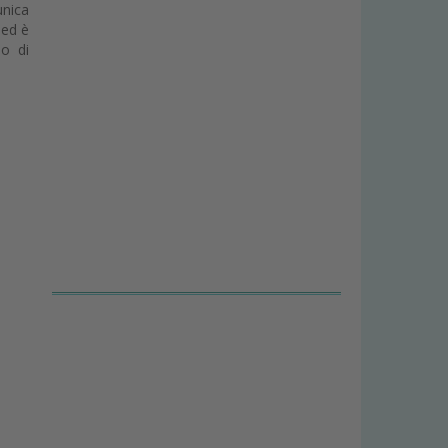
unica
 ed è
mo di