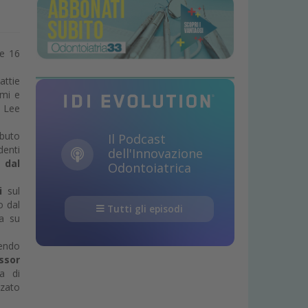
 e 16
attie
omi e
, Lee
ibuto
Il Podcast
denti
dell'Innovazione
 dal
Odontoiatrica
li
sul
o dal
Tutti gli episodi
ia su
dendo
ssor
la di
zzato