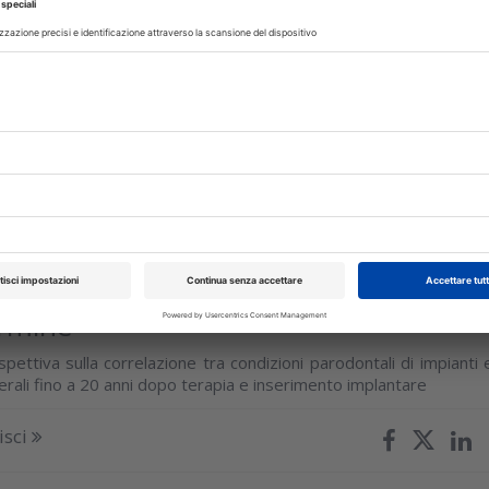
: il ruolo della segmentazione
izzata
 valutato l’impatto della segmentazione CBCT basata su AI sull
a chirurgia implantare robot-assistita
isci
OLOGIA
23 Giugno 2026
 parodontale di denti e impianti nel
ermine
pettiva sulla correlazione tra condizioni parodontali di impianti 
erali fino a 20 anni dopo terapia e inserimento implantare
isci