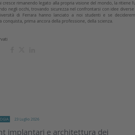
i cresce rimanendo legato alla propria visione del mondo, la ritiene l’
mondo negli occhi, trovando sicurezza nel confrontarsi con idee diverse
Università di Ferrara hanno lanciato a noi studenti e se decidere
a conquista, prima ancora della professione, della scienza.
rvati
OGIA
23 Luglio 2026
 implantari e architettura dei