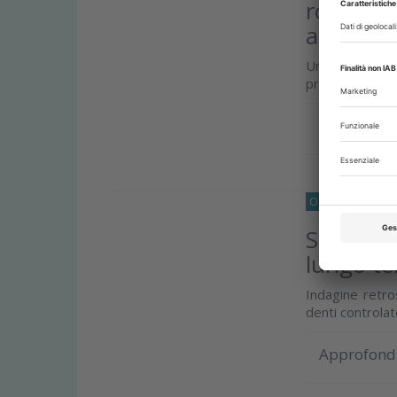
robotica
automat
Una ricerca ha
precisione dell
Approfond
O33
PARODONT
Stabilità
lungo t
Indagine retros
denti controlat
Approfond