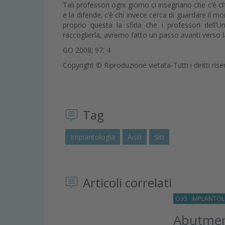
Tali professori ogni giorno ci insegnano che c’è ch
e la difende; c’è chi invece cerca di guardare il 
proprio questa la sfida che i professori dell’
raccoglierla, avremo fatto un passo avanti verso l
GO 2008; 97: 4
Copyright © Riproduzione vietata-Tutti i diritti rise
Tag
Implantologia
Aiso
Sio
Articoli correlati
O33
IMPLANTOL
Abutment