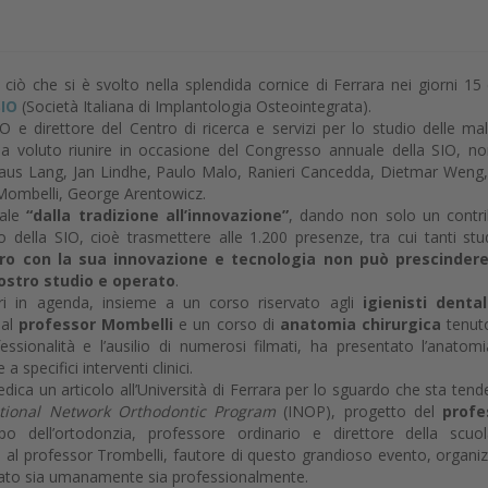
re ciò che si è svolto nella splendida cornice di Ferrara nei giorni 15
SIO
(Società Italiana di Implantologia Osteointegrata).
O e direttore del Centro di ricerca e servizi per lo studio delle mal
a, ha voluto riunire in occasione del Congresso annuale della SIO, n
 Niklaus Lang, Jan Lindhe, Paulo Malo, Ranieri Cancedda, Dietmar Weng
Mombelli, George Arentowicz.
uale
“dalla tradizione all’innovazione”
, dando non solo un contr
 della SIO, cioè trasmettere alle 1.200 presenze, tra cui tanti stu
uro con la sua innovazione e tecnologia non può prescindere
ostro studio e operato
.
ori in agenda, insieme a un corso riservato agli
igienisti denta
dal
professor Mombelli
e un corso di
anatomia chirurgica
tenut
ssionalità e l’ausilio di numerosi filmati, ha presentato l’anatom
 specifici interventi clinici.
edica un articolo all’Università di Ferrara per lo sguardo che sta ten
national Network Orthodontic Program
(INOP), progetto del
profe
 dell’ortodonzia, professore ordinario e direttore della scuo
e al professor Trombelli, fautore di questo grandioso evento, organi
ormato sia umanamente sia professionalmente.