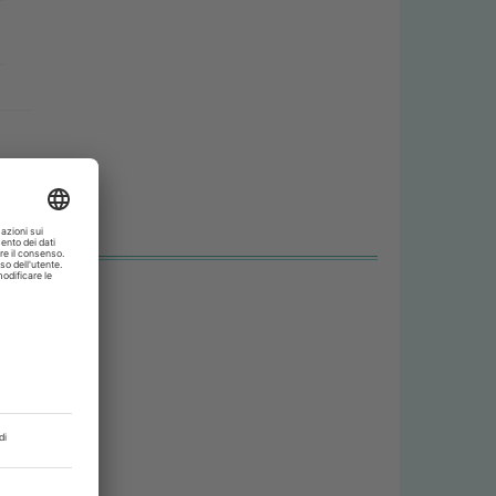
i
i
e