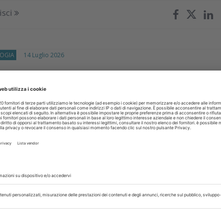
isci
OGIA
14 Luglio 2026
 per la chirurgia implantare guidata:
o pratico tra sette piattaforme digital
rnazionale ha analizzato workflow, usabilità, costi, requisiti tecnic
tesiche dei principali software per la pianificazione implantar
ndone...
isci
OGIA
29 Giugno 2026
nza artificiale e chirurgia implantare