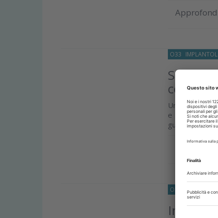
Approfond
O33
IMPLANTOL
Software
confront
Uno studio inte
e librerie pro
guidata, valuta
Approfond
O33
IMPLANTOL
Intellige