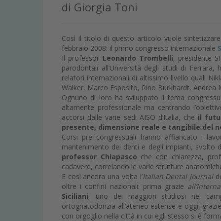
di Giorgia Toni
Così il titolo di questo articolo vuole sintetizza
febbraio 2008: il primo congresso internazionale
Il professor
Leonardo Trombelli
, presidente SI
parodontali all’Università degli studi di Ferrar
relatori internazionali di altissimo livello quali
Walker, Marco Esposito, Rino Burkhardt, Andrea 
Ognuno di loro ha sviluppato il tema congress
altamente professionale ma centrando l’obiettivo
accorsi dalle varie sedi AISO d’Italia, che
il fut
presente, dimensione reale e tangibile del n
Corsi pre congressuali hanno affiancato i lav
mantenimento dei denti e degli impianti, svolto 
professor Chiapasco
che con chiarezza, profe
cadavere, correlando le varie strutture anatomiche a
E così ancora una volta l’
Italian Dental Journal
d
oltre i confini nazionali: prima grazie
all’Inter
Siciliani
, uno dei maggiori studiosi nel campo
ortognatodonzia all’ateneo estense e oggi, grazi
con orgoglio nella città in cui egli stesso si è f