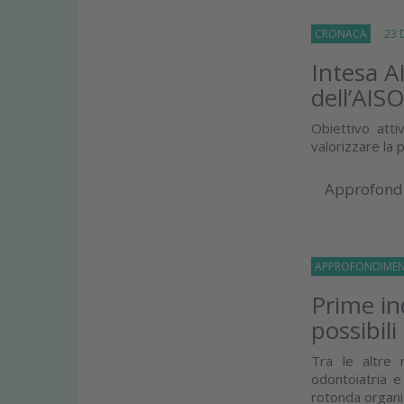
CRONACA
23 D
Intesa AI
dell’AIS
Obiettivo att
valorizzare la 
Approfond
APPROFONDIMEN
Prime ind
possibili
Tra le altre 
odontoiatria e
rotonda organi