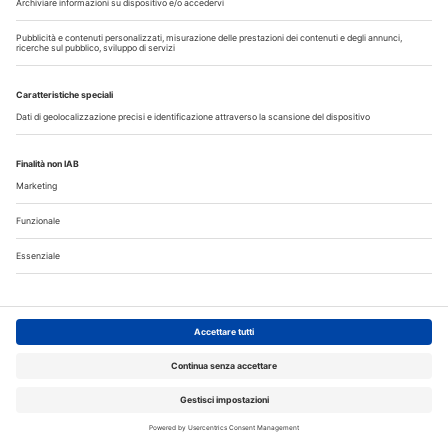
crediti ECM
Corsi FAD odontoiatri DENTAL CADMOS triennale 150
crediti ECM
Crediti ECM:
150 crediti
Prezzo:
280,00 € IVA inclusa
Libri