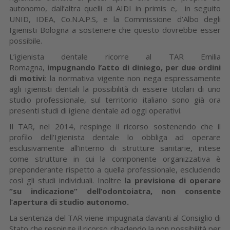
autonomo, dall’altra quelli di AIDI in primis e, in seguito
UNID, IDEA, Co.N.A.P.S, e la Commissione d’Albo degli
Igienisti Bologna a sostenere che questo dovrebbe esser
possibile.
L’igienista dentale ricorre al TAR Emilia
Romagna,
impugnando l’atto di diniego, per due ordini
di motivi
: la normativa vigente non nega espressamente
agli igienisti dentali la possibilità di essere titolari di uno
studio professionale, sul territorio italiano sono già ora
presenti studi di igiene dentale ad oggi operativi.
Il TAR, nel 2014, respinge il ricorso sostenendo che il
profilo dell’Igienista dentale lo obbliga ad operare
esclusivamente all’interno di strutture sanitarie, intese
come strutture in cui la componente organizzativa è
preponderante rispetto a quella professionale, escludendo
così gli studi individuali. Inoltre
la previsione di operare
“su indicazione” dell’odontoiatra, non consente
l’apertura di studio autonomo.
La sentenza del TAR viene impugnata davanti al Consiglio di
Stato che respinge il ricorso ribadendo la non possibilità per