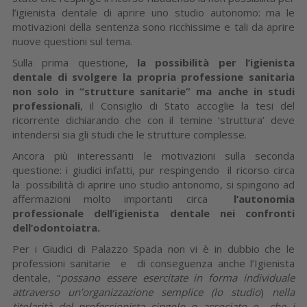
l’igienista dentale di aprire uno studio autonomo: ma le
motivazioni della sentenza sono ricchissime e tali da aprire
nuove questioni sul tema.
Sulla prima questione,
la possibilità per l’igienista
dentale di svolgere la propria professione sanitaria
non solo in “strutture sanitarie” ma anche in studi
professionali
, il Consiglio di Stato accoglie la tesi del
ricorrente dichiarando che con il temine ‘struttura’ deve
intendersi sia gli studi che le strutture complesse.
Ancora più interessanti le motivazioni sulla seconda
questione: i giudici infatti, pur respingendo il ricorso circa
la possibilità di aprire uno studio antonomo, si spingono ad
affermazioni molto importanti circa
l’autonomia
professionale dell’igienista dentale nei confronti
dell’odontoiatra.
Per i Giudici di Palazzo Spada non vi è in dubbio che le
professioni sanitarie e di conseguenza anche l’Igienista
dentale, “
possano essere esercitate in forma individuale
attraverso un’organizzazione semplice (lo studio
)
nella
titolarità del professionista singolo o associato e che i