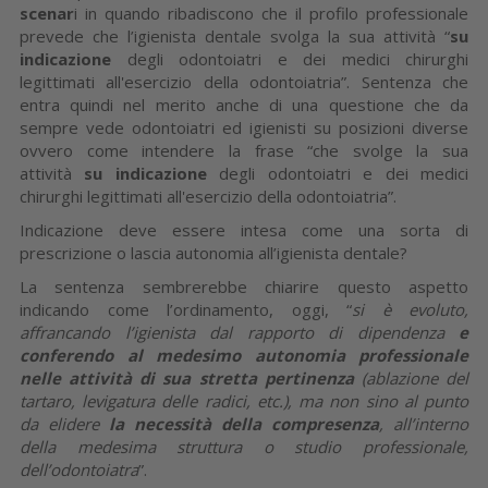
scenar
i in quando ribadiscono che il profilo professionale
prevede che l’igienista dentale svolga la sua attività “
su
indicazione
degli odontoiatri e dei medici chirurghi
legittimati all'esercizio della odontoiatria”. Sentenza che
entra quindi nel merito anche di una questione che da
sempre vede odontoiatri ed igienisti su posizioni diverse
ovvero come intendere la frase “che svolge la sua
attività
su indicazione
degli odontoiatri e dei medici
chirurghi legittimati all'esercizio della odontoiatria”.
Indicazione deve essere intesa come una sorta di
prescrizione o lascia autonomia all’igienista dentale?
La sentenza sembrerebbe chiarire questo aspetto
indicando come l’ordinamento, oggi, “
si è evoluto,
affrancando l’igienista dal rapporto di dipendenza
e
conferendo al medesimo autonomia professionale
nelle attività di sua stretta pertinenza
(ablazione del
tartaro, levigatura delle radici, etc.), ma non sino al punto
da elidere
la necessità della compresenza
, all’interno
della medesima struttura o studio professionale,
dell’odontoiatra
”.