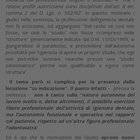
relativi profili autorizzativi siano disciplinati dall’art. 8 ter,
comma 2 del D. Lgs. n. 502/92
”. In questo, motivano i
giudici nella sentenza, la professione dell’igienista dentale
non fa eccezione, ed aggiungono “Del resto se così non
fosse, se cioè lo “studio” non fosse ricompreso nelle
“strutture” genericamente indicate dal D.M. 15/03/1999, si
giungerebbe al paradosso, a prescindere dall’autonoma
possibilità per l’igienista di aprire un proprio studio, che egli
non potrebbe lavorare neanche presso uno “studio
odontoiatrico” perché non qualificabile a rigore come
struttura”.
Il tema però si complica per la presenza della
locuzione “su indicazione”.
Il punto infatti -
precisa la
sentenza -
non è tanto sulla “
natura autonoma del
lavoro svolto o, detto altrimenti, il possibile esercizio
libero professionale dell’attività di igienista dentale,
ma l’autonomia funzionale e operativa nei rapporti
col paziente, rispetto ad un'altra figura professionale:
l’odontoiatra
”.
Ed è qui che le motivazioni dei Giudici
aprono nuovi