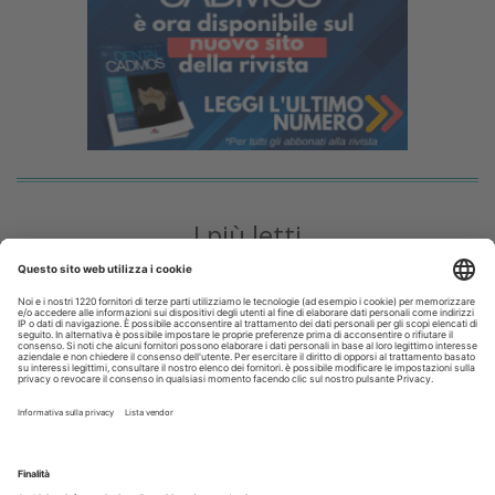
I più letti
La CAO richiama i direttori sanitari agli obblighi di
comunicazione all'Ordine dell’assunzione dell’incarico
Terapia canalare in una o più sedute: cosa dice oggi
l’evidenza scientifica?
Fumo e sigarette elettroniche: le conseguenze per la salute
delle gengive
Microbioma orale e collutori agli oli essenziali: un alleato per