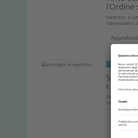
l’Ordine 
Sorpreso a cura
odontoiatrico. 
Approfond
CRONACA
30 Ap
Studio d
i pazient
Capita a Mode
concorso ed es
Approfond