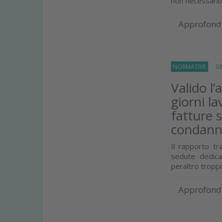
non necessario 
Approfond
NORMATIVE
08 
Valido l
giorni la
fatture 
condann
Il rapporto tr
sedute dedica
peraltro troppo
Approfond