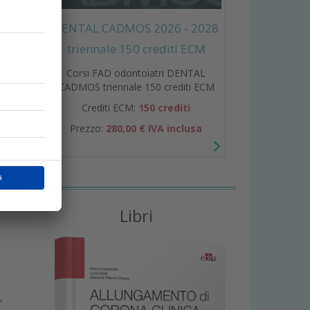
DENTAL CADMOS 2026 - 2028
triennale 150 crediti ECM
Corsi FAD odontoiatri DENTAL
o
CADMOS triennale 150 crediti ECM
r
Crediti ECM:
150 crediti
Prezzo:
280,00 € IVA inclusa
Libri
,