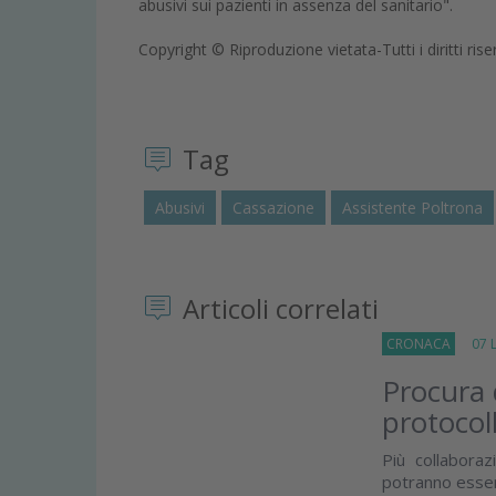
abusivi sui pazienti in assenza del sanitario".
Copyright © Riproduzione vietata-Tutti i diritti rise
Tag
Abusivi
Cassazione
Assistente Poltrona
Articoli correlati
CRONACA
07 Lu
Procura
protocol
Più collabora
potranno esser