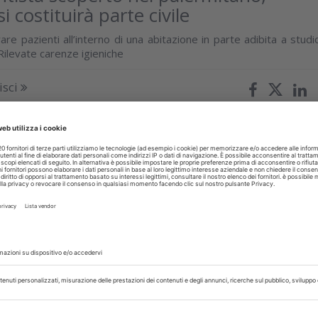
si costituirà parte civile
re pazienti all’interno di una abitazione in parte adibita a studi
Rilevate carenze igieniche
isci
rile 2025
entistico chiuso dal NAS: l’ASO curava
i
na, l’odontoiatra titolare dello studio e l’ASO denunciati pe
ercizio abusivo della professione
isci