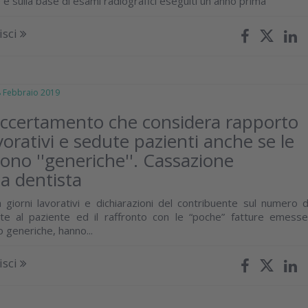
e sulla base di esami radiografici eseguiti un anno prima
isci
Febbraio 2019
’accertamento che considera rapporto
vorativi e sedute pazienti anche se le
sono ''generiche''. Cassazione
a dentista
a giorni lavorativi e dichiarazioni del contribuente sul numero d
te al paziente ed il raffronto con le “poche” fatture emesse
 generiche, hanno...
isci