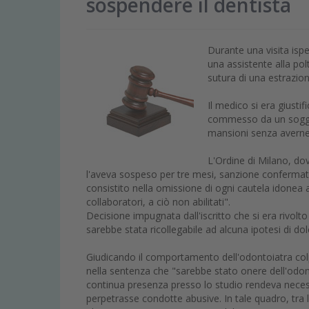
sospendere il dentista
Durante una visita ispe
una assistente alla po
sutura di una estrazio
Il medico si era giusti
commesso da un sogget
mansioni senza averne 
L'Ordine di Milano, dove
l'aveva sospeso per tre mesi, sanzione conferma
consistito nella omissione di ogni cautela idonea a
collaboratori, a ciò non abilitati".
Decisione impugnata dall'iscritto che si era rivolt
sarebbe stata ricollegabile ad alcuna ipotesi di dol
Giudicando il comportamento dell'odontoiatra colp
nella sentenza che "sarebbe stato onere dell'odont
continua presenza presso lo studio rendeva necess
perpetrasse condotte abusive. In tale quadro, tra 