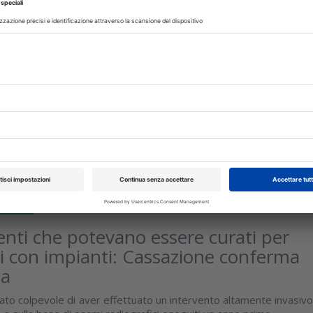
Febbraio 2025
 abusivo il medico che esamina la
l paziente
a Cassazione giudicando il caso di un medico non iscritto all’Alb
atri accusato di esercizio abusivo della professione per ave
isci
IMENTI
24 Settembre 2019
enti che potevano essere curati per
rli con impianti: Cassazione conferma
na
ato colpevole di aver effettuato un intervento altamente invasivo