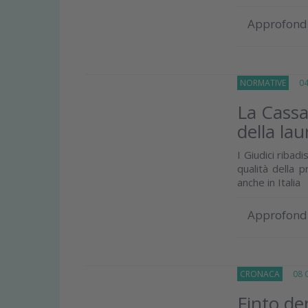
Approfond
NORMATIVE
04 
La Cassa
della la
I Giudici ribad
qualità della 
anche in Italia
Approfond
CRONACA
08 G
Finto de