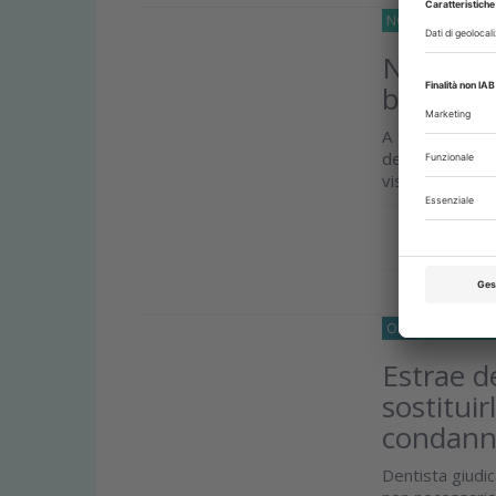
NORMATIVE
26 
Non è un
bocca de
A ribadirlo è l
degli odontoi
visitato un...
Approfond
O33
APPROFOND
Estrae d
sostitui
condan
Dentista giudic