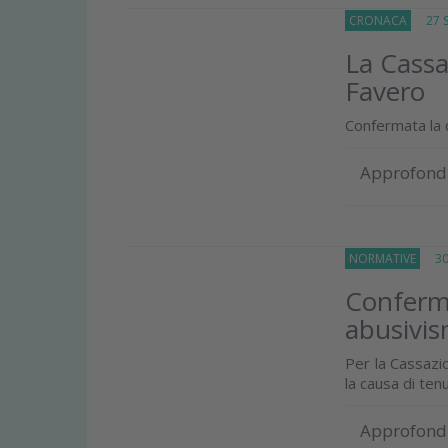
CRONACA
27 Se
La Cassaz
Favero
Confermata la c
Approfond
NORMATIVE
30 
Conferma
abusivism
Per la Cassazi
la causa di tenu
Approfond