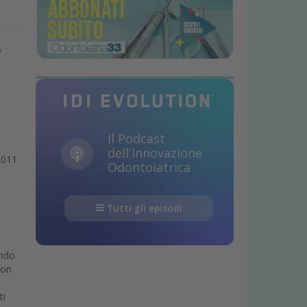
o
Il Podcast
dell'Innovazione
 2011
Odontoiatrica
Tutti gli episodi
ando
non
ti