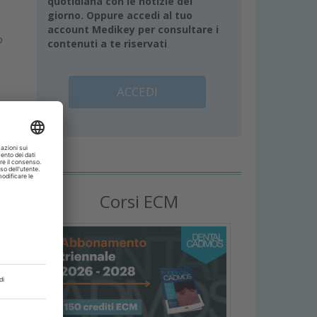
quotidiana con le notizie del
giorno. Oppure accedi al tuo
account Medikey per consultare i
o
contenuti a te riservati
ACCEDI
Corsi ECM
r