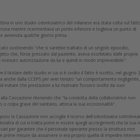
ttiva in uno studio odontoiatrico del milanese era stata colta sul fatt
ltrona mentre ricermentava un ponte inferiore e toglieva un punto di
ne avvenuta qualche giorno prima.
ficato sostenendo "che si sarebbe trattato di un singolo episodio,
to che, forse pressato dal paziente, aveva esorbitato dalle proprie
ricevuto autorizzazione da lui e quindi in modo imprevedibile".
 il titolare dello studio in cui si è svolto il fatto è iscritto, nel giugno
ta anche dalla CCEPS per aver tenuto "un comportamento negligente,
d evitare che prestazioni a lui riservate fossero svolte da suoi
o alla Cassazione ritenendo che "la condotta della collaboratrice non
o o colpa grave del sanitario, attesa la sua eccezionalità".
oso la Cassazione non accoglie il ricorso dell'odontoiatra sottoline
oiatra di cui si tratta porre in essere quegli accorgimenti che la sua 
ari per garantire che il personale operante presso la struttura non
le prime misure da assumere vi era proprio quella di impedire interven