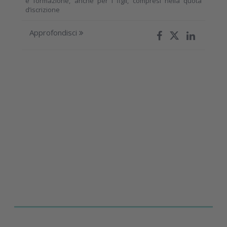
e formazione, anche per i figli, compresi nella quota
d’iscrizione
Approfondisci