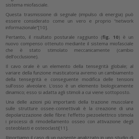
sistema miofasciale.
Questa trasmissione di segnale (impulso di energia) può
essere considerato come un vero e proprio “network
informazionale”[10].
Pertanto, il risultato posturale raggiunto (
fig. 10
) è un
nuovo compenso ottenuto mediante il sistema miofasciale
che è stato stimolato meccanicamente (cambio
dell’occlusione).
Il cavo orale è un elemento della tensegrità globale; al
variare della funzione masticatoria avremo un cambiamento
della tensegrità e conseguente modifica delle tensioni
sull’osso alveolare. L’osso è un elemento biologicamente
dinamico; esso si adatta agli stimoli a cui viene sottoposto.
Una delle azioni più importanti della trazione muscolare
sulle strutture ossee-connettivali è la creazione di una
depolarizzazione delle fibre: l’effetto piezoelettrico stimola
i processi di rimodellamento osseo con attivazione degli
osteoblasti e osteoclasti[11].
Riportiamo il caso di un paziente analizzato in uno studio di