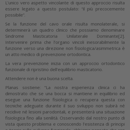
L’unico vero aspetto vincolante di questo approccio risulta
essere legato a questo postulato: “il più precocemente
possibile”.
Se la funzione del cavo orale risulta monolaterale, si
determinerà un quadro clinico che possiamo denominare
Sindrome Masticatoria Unilaterale Dominante[2].
Intervenire prima che l’organo vincoli inesorabilmente la
funzione verso una direzione non fisiologica/asimmetrica è
un atto medico di prevenzione ortodontica.
La vera prevenzione inizia con un approccio ortodontico
funzionale di ripristino dell’equilibrio masticatorio.
Attendere non è una buona scelta.
Planas sostiene: “La nostra esperienza clinica ci ha
dimostrato che se una bocca si mantiene in equilibrio ed
esegue una funzione fisiologica o recupera questa con
tecniche adeguate durante il suo sviluppo non subirà né
recidive né lesioni parodontali, e presenterà una situazione
fisiologica fino alla senilità. Osservando dal nostro punto di
vista questo problema e conoscendo l’esistenza di principi
e teorie sullo sviluppo funzionale, abbiamo pensato che con