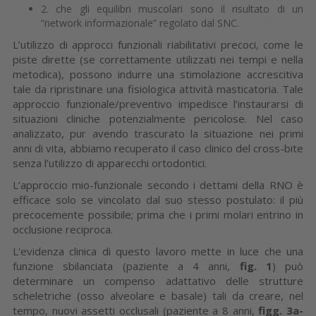
2. che gli equilibri muscolari sono il risultato di un
“network informazionale” regolato dal SNC.
L’utilizzo di approcci funzionali riabilitativi precoci, come le
piste dirette (se correttamente utilizzati nei tempi e nella
metodica), possono indurre una stimolazione accrescitiva
tale da ripristinare una fisiologica attività masticatoria. Tale
approccio funzionale/preventivo impedisce l’instaurarsi di
situazioni cliniche potenzialmente pericolose. Nel caso
analizzato, pur avendo trascurato la situazione nei primi
anni di vita, abbiamo recuperato il caso clinico del cross-bite
senza l’utilizzo di apparecchi ortodontici.
L’approccio mio-funzionale secondo i dettami della RNO è
efficace solo se vincolato dal suo stesso postulato: il più
precocemente possibile; prima che i primi molari entrino in
occlusione reciproca.
L'evidenza clinica di questo lavoro mette in luce che una
funzione sbilanciata (paziente a 4 anni,
fig. 1
) può
determinare un compenso adattativo delle strutture
scheletriche (osso alveolare e basale) tali da creare, nel
tempo, nuovi assetti occlusali (paziente a 8 anni,
figg. 3a-