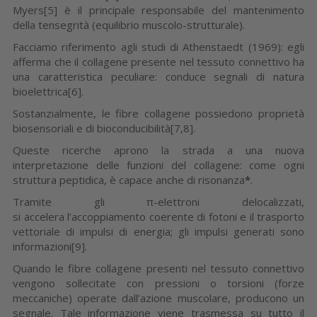
Myers[5] è il principale responsabile del mantenimento
della tensegrità (equilibrio muscolo-strutturale).
Facciamo riferimento agli studi di Athenstaedt (1969): egli
afferma che il collagene presente nel tessuto connettivo ha
una caratteristica peculiare: conduce segnali di natura
bioelettrica[6].
Sostanzialmente, le fibre collagene possiedono proprietà
biosensoriali e di bioconducibilità[7,8].
Queste ricerche aprono la strada a una nuova
interpretazione delle funzioni del collagene: come ogni
struttura peptidica, è capace anche di risonanza
*
.
Tramite gli π-elettroni delocalizzati,
si accelera l’accoppiamento coerente di fotoni e il trasporto
vettoriale di impulsi di energia; gli impulsi generati sono
informazioni[9].
Quando le fibre collagene presenti nel tessuto connettivo
vengono sollecitate con pressioni o torsioni (forze
meccaniche) operate dall’azione muscolare, producono un
segnale. Tale informazione viene trasmessa su tutto il