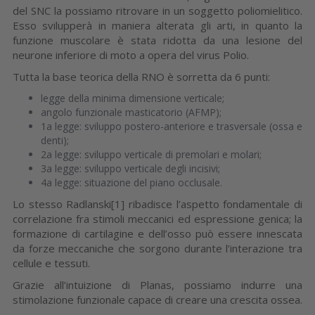
del SNC la possiamo ritrovare in un soggetto poliomielitico.
Esso svilupperà in maniera alterata gli arti, in quanto la
funzione muscolare è stata ridotta da una lesione del
neurone inferiore di moto a opera del virus Polio.
Tutta la base teorica della RNO è sorretta da 6 punti:
legge della minima dimensione verticale;
angolo funzionale masticatorio (AFMP);
1a legge: sviluppo postero-anteriore e trasversale (ossa e
denti);
2a legge: sviluppo verticale di premolari e molari;
3a legge: sviluppo verticale degli incisivi;
4a legge: situazione del piano occlusale.
Lo stesso Radlanski[1] ribadisce l’aspetto fondamentale di
correlazione fra stimoli meccanici ed espressione genica; la
formazione di cartilagine e dell’osso può essere innescata
da forze meccaniche che sorgono durante l’interazione tra
cellule e tessuti.
Grazie all’intuizione di Planas, possiamo indurre una
stimolazione funzionale capace di creare una crescita ossea.