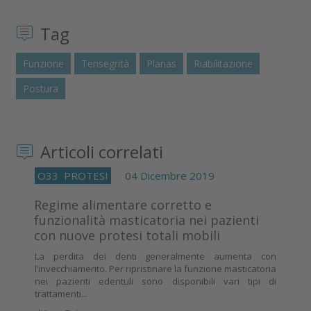
Tag
Funzione
Tensegrità
Planas
Riabilitazione
Postura
Articoli correlati
O33
PROTESI
04 Dicembre 2019
Regime alimentare corretto e
funzionalità masticatoria nei pazienti
con nuove protesi totali mobili
La perdita dei denti generalmente aumenta con
l’invecchiamento. Per ripristinare la funzione masticatoria
nei pazienti edentuli sono disponibili vari tipi di
trattamenti...