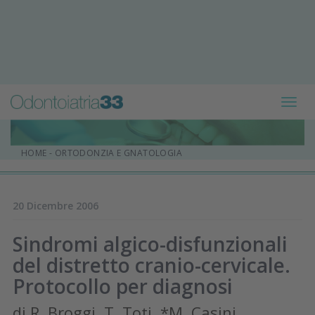
Toggl
navig
HOME
-
ORTODONZIA E GNATOLOGIA
20 Dicembre 2006
Sindromi algico-disfunzionali
del distretto cranio-cervicale.
Protocollo per diagnosi
di R. Broggi, T. Toti, *M. Casini