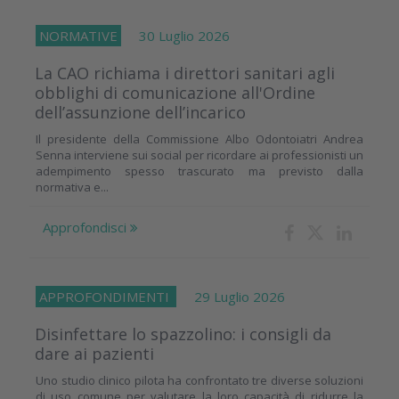
NORMATIVE
30 Luglio 2026
La CAO richiama i direttori sanitari agli
obblighi di comunicazione all'Ordine
dell’assunzione dell’incarico
Il presidente della Commissione Albo Odontoiatri Andrea
Senna interviene sui social per ricordare ai professionisti un
adempimento spesso trascurato ma previsto dalla
normativa e...
Approfondisci
APPROFONDIMENTI
29 Luglio 2026
Disinfettare lo spazzolino: i consigli da
dare ai pazienti
Uno studio clinico pilota ha confrontato tre diverse soluzioni
di uso comune per valutare la loro capacità di ridurre la