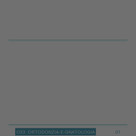
O33
ORTODONZIA-E-GNATOLOGIA
01