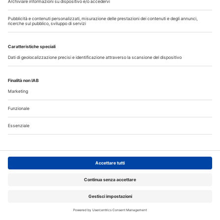
Annunci
CERCO
OFFRO
31 Luglio 2026
Cercasi ASO per studio sito a Mozzate
30 Luglio 2026
Cercasi assistente alla poltrona in Cusago
30 Luglio 2026
Pistoia - studio cerca segretaria
Altro...