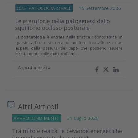
O33
PATOLOGIA-ORALE
15 Settembre 2006
Le eteroforie nella patogenesi dello
squilibrio occluso-posturale
La posturologia è entrata nella pratica odontoiatrica. In
questo articolo si cerca di mettere in evidenza due
aspetti della postura del capo che possono essere
strettamente collegati: i problemi...
Approfondisci
Altri Articoli
APPROFONDIMENTI
31 Luglio 2026
Tra mito e realtà: le bevande energetiche
fanno davvero male ai denti?