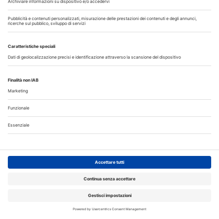
Guarda i nostri video
Il flusso di lavoro dell’odontoiatra chairside
Odontoiatria33