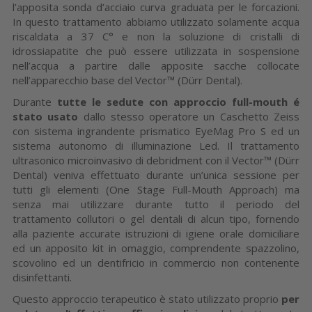
l’apposita sonda d’acciaio curva graduata per le forcazioni.
In questo trattamento abbiamo utilizzato solamente acqua
riscaldata a 37 C° e non la soluzione di cristalli di
idrossiapatite che può essere utilizzata in sospensione
nell’acqua a partire dalle apposite sacche collocate
nell’apparecchio base del Vector™ (Dürr Dental).
Durante
tutte le sedute con approccio full-mouth é
stato usato
dallo stesso operatore un Caschetto Zeiss
con sistema ingrandente prismatico EyeMag Pro S ed un
sistema autonomo di illuminazione Led. Il trattamento
ultrasonico microinvasivo di debridment con il Vector™ (Dürr
Dental) veniva effettuato durante un’unica sessione per
tutti gli elementi (One Stage Full-Mouth Approach) ma
senza mai utilizzare durante tutto il periodo del
trattamento collutori o gel dentali di alcun tipo, fornendo
alla paziente accurate istruzioni di igiene orale domiciliare
ed un apposito kit in omaggio, comprendente spazzolino,
scovolino ed un dentifricio in commercio non contenente
disinfettanti.
Questo approccio terapeutico è stato utilizzato proprio
per