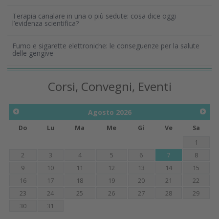
Terapia canalare in una o più sedute: cosa dice oggi
l’evidenza scientifica?
Fumo e sigarette elettroniche: le conseguenze per la salute
delle gengive
Corsi, Convegni, Eventi
Agosto
2026
Do
Lu
Ma
Me
Gi
Ve
Sa
1
2
3
4
5
6
7
8
9
10
11
12
13
14
15
16
17
18
19
20
21
22
23
24
25
26
27
28
29
30
31