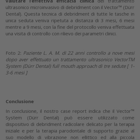
valutare l’effettiva efficacia clinica
del trattamento
ultrasonico microinvasivo di debridment con il Vector™ (Dürr
Dental). Questa tecnica di debridment di tutte le tasche in
unica seduta veniva ripetuta a distanza di 3 mesi, 6 mesi
mentre a 9 mesi, con la fine del protocollo veniva effettuata
una visita di controllo con rilievo dei parametri clinici.
Foto 2:
Paziente L. A. M. di 22 anni controllo a nove mesi
dopo aver effettuato un trattamento ultrasonico VectorTM
System (Dürr Dental) full mouth approach di tre sedute [ 1-
3-6 mesi ]
Conclusione
In conclusione, il nostro case report indica che il Vector™
System (Dürr Dental) può essere utilizzato come
dispositivo di debridment radicolare delicato per la terapia
iniziale e per la terapia parodontale di supporto grazie al
suo modello di vibrazione non ellittico ed alla piccola