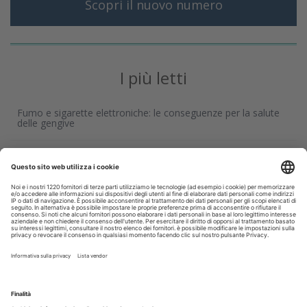
Scopri il nuovo numero
I più letti
Fumo e sigarette elettroniche: le conseguenze per la salute
delle gengive
Tra mito e realtà: le bevande energetiche fanno davvero
male ai denti?
Organizzazione e tecnologia ridisegnano il lavoro in
laboratorio
Medicina e odontoiatria, iscrizioni al semestre aperto:
domande entro il 3 agosto
Corsi, Convegni, Eventi