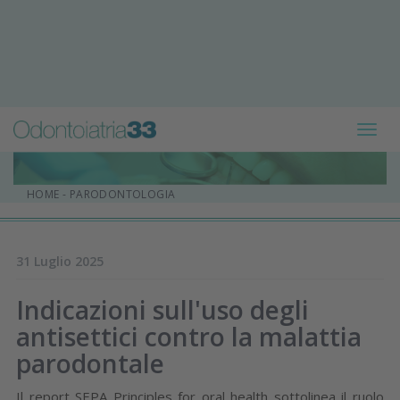
Toggl
navig
HOME
-
PARODONTOLOGIA
31 Luglio 2025
Indicazioni sull'uso degli
antisettici contro la malattia
parodontale
Il report SEPA Principles for oral health sottolinea il ruolo