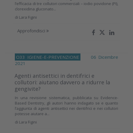
l’efficacia di tre collutori commerciali – iodio povidone (PI),
clorexidina gluconato...
di
Lara Figini
Approfondisci
O33
IGIENE-E-PREVENZIONE
06 Dicembre
2021
Agenti antisettici in dentifrici e
collutori: aiutano davvero a ridurre la
gengivite?
In una revisione sistematica, pubblicata su Evidence-
Based Dentistry, gli autori hanno indagato se e quanto
l’aggiunta di agenti antisettici nei dentifrici e nei collutori
potesse aiutare a...
di
Lara Figini