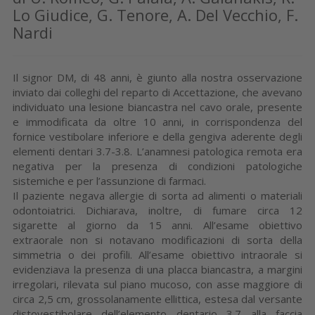
Lo Giudice, G. Tenore, A. Del Vecchio, F.
Nardi
Il signor DM, di 48 anni, è giunto alla nostra osservazione
inviato dai colleghi del reparto di Accettazione, che avevano
individuato una lesione biancastra nel cavo orale, presente
e immodificata da oltre 10 anni, in corrispondenza del
fornice vestibolare inferiore e della gengiva aderente degli
elementi dentari 3.7-3.8. L’anamnesi patologica remota era
negativa per la presenza di condizioni patologiche
sistemiche e per l’assunzione di farmaci.
Il paziente negava allergie di sorta ad alimenti o materiali
odontoiatrici. Dichiarava, inoltre, di fumare circa 12
sigarette al giorno da 15 anni. All’esame obiettivo
extraorale non si notavano modificazioni di sorta della
simmetria o dei profili. All’esame obiettivo intraorale si
evidenziava la presenza di una placca biancastra, a margini
irregolari, rilevata sul piano mucoso, con asse maggiore di
circa 2,5 cm, grossolanamente ellittica, estesa dal versante
distovestibolare dell’elemento dentario 3.7 alla faccia