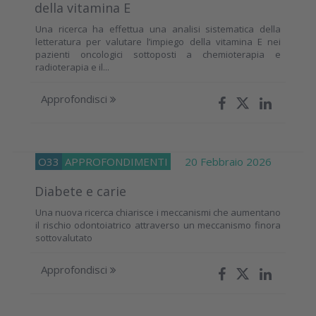
della vitamina E
Una ricerca ha effettua una analisi sistematica della
letteratura per valutare l’impiego della vitamina E nei
pazienti oncologici sottoposti a chemioterapia e
radioterapia e il...
Approfondisci
O33
APPROFONDIMENTI
20 Febbraio 2026
Diabete e carie
Una nuova ricerca chiarisce i meccanismi che aumentano
il rischio odontoiatrico attraverso un meccanismo finora
sottovalutato
Approfondisci