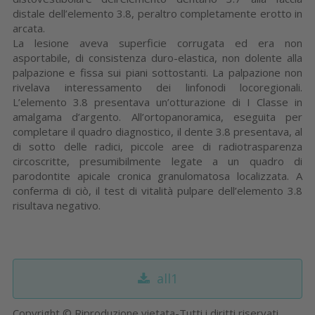
distale dell’elemento 3.8, peraltro completamente erotto in
arcata.
La lesione aveva superficie corrugata ed era non
asportabile, di consistenza duro-elastica, non dolente alla
palpazione e fissa sui piani sottostanti. La palpazione non
rivelava interessamento dei linfonodi locoregionali.
L’elemento 3.8 presentava un’otturazione di I Classe in
amalgama d’argento. All’ortopanoramica, eseguita per
completare il quadro diagnostico, il dente 3.8 presentava, al
di sotto delle radici, piccole aree di radiotrasparenza
circoscritte, presumibilmente legate a un quadro di
parodontite apicale cronica granulomatosa localizzata. A
conferma di ciò, il test di vitalità pulpare dell’elemento 3.8
risultava negativo.
all1
Copyright © Riproduzione vietata-Tutti i diritti riservati