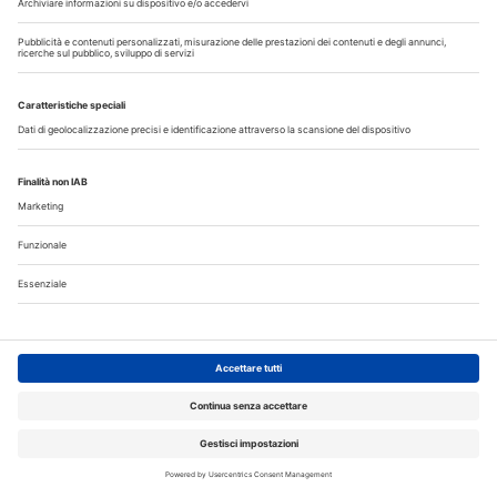
9
10
11
12
13
14
15
16
17
18
19
20
21
22
23
24
25
26
27
28
29
30
31
Annunci
CERCO
OFFRO
31 Luglio 2026
Cercasi ASO per studio sito a Mozzate
30 Luglio 2026
Cercasi assistente alla poltrona in Cusago