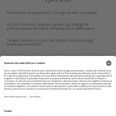
Disinfettare lo spazzolino: i consigli da dare ai pazienti
La CAO richiama i direttori sanitari agli obblighi di
comunicazione all'Ordine dell’assunzione dell’incarico
Terapia canalare in una o più sedute: cosa dice oggi
l’evidenza scientifica?
Fumo e sigarette elettroniche: le conseguenze per la salute
delle gengive
Corsi, Convegni, Eventi
Agosto
2026
Do
Lu
Ma
Me
Gi
Ve
Sa
1
2
3
4
5
6
7
8