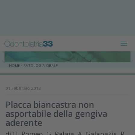
Toggl
navig
HOME
-
PATOLOGIA ORALE
01 Febbraio 2012
Placca biancastra non
asportabile della gengiva
aderente
di U. Romeo, G. Palaia, A. Galanakis, R.