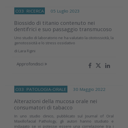
O33
RICERCA
05 Luglio 2023
Biossido di titanio contenuto nei
dentifrici e suo passaggio transmucoso
Uno studio di laboratorio ne ha valutato la citotossicità, la
genotossicità e lo stress ossidativo
di
Lara Figini
Approfondisci
O33
PATOLOGIA-ORALE
30 Maggio 2022
Alterazioni della mucosa orale nei
consumatori di tabacco
In uno studio clinico, pubblicato sul Journal of Oral
Maxillofacial Pathology, gli autori hanno studiato e
indagato se vi potesse essere una correlazione tra i