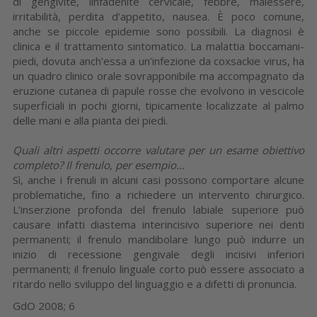
di gengivite, linfadenite cervicale, febbre, malessere,
irritabilità, perdita d’appetito, nausea. È poco comune,
anche se piccole epidemie sono possibili. La diagnosi è
clinica e il trattamento sintomatico. La malattia boccamani-
piedi, dovuta anch’essa a un’infezione da coxsackie virus, ha
un quadro clinico orale sovrapponibile ma accompagnato da
eruzione cutanea di papule rosse che evolvono in vescicole
superficiali in pochi giorni, tipicamente localizzate al palmo
delle mani e alla pianta dei piedi.
Quali altri aspetti occorre valutare per un esame obiettivo
completo? Il frenulo, per esempio…
Sì, anche i frenuli in alcuni casi possono comportare alcune
problematiche, fino a richiedere un intervento chirurgico.
L’inserzione profonda del frenulo labiale superiore può
causare infatti diastema interincisivo superiore nei denti
permanenti; il frenulo mandibolare lungo può indurre un
inizio di recessione gengivale degli incisivi inferiori
permanenti; il frenulo linguale corto può essere associato a
ritardo nello sviluppo del linguaggio e a difetti di pronuncia.
GdO 2008; 6