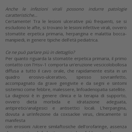
Anche le infezioni virali possono indurre patologie
caratteristiche…
Certamente! Tra le lesioni ulcerative più frequenti, se si
escludono le afte, si trovano le lesioni infettive virali, ovvero
stomatite erpetica primaria, herpangina e malattia bocca-
manipiedi, in genere tipiche dell’età pediatrica.
Ce ne può parlare più in dettaglio?
Per quanto riguarda la stomatite erpetica primaria, il primo
contatto con l’Hsv-1 comporta un’eruzione vescicolobollosa
diffusa a tutto il cavo orale, che rapidamente esita in un
quadro erosivo-ulcerativo, spesso sovrainfetto,
accompagnato da grave gengivite e da segni e sintomi
sistemici come febbre, malessere, linfoadenopatia satellite.
La diagnosi è in genere clinica e la terapia di supporto,
ovvero dieta morbida e idratazione adeguata,
antipiretici/analgesici e antisettici locali. L’herpangina,
dovuta a un’infezione da coxsackie virus, clinicamente si
manifesta
con erosioni /ulcere similaftosiche dell’orofaringe, assenza