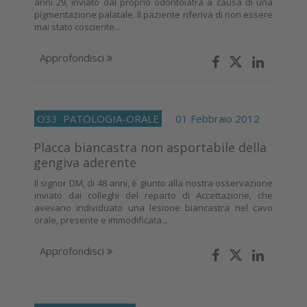
anni 29, inviato dal proprio odontoiatra a causa di una
pigmentazione palatale. Il paziente riferiva di non essere
mai stato cosciente...
Approfondisci
O33
PATOLOGIA-ORALE
01 Febbraio 2012
Placca biancastra non asportabile della
gengiva aderente
Il signor DM, di 48 anni, è giunto alla nostra osservazione
inviato dai colleghi del reparto di Accettazione, che
avevano individuato una lesione biancastra nel cavo
orale, presente e immodificata...
Approfondisci