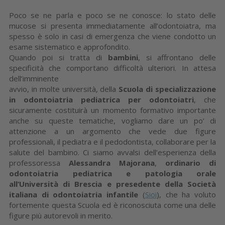
Poco se ne parla e poco se ne conosce: lo stato delle
mucose si presenta immediatamente all’odontoiatra, ma
spesso è solo in casi di emergenza che viene condotto un
esame sistematico e approfondito.
Quando poi si tratta di
bambini
, si affrontano delle
specificità che comportano difficoltà ulteriori. In attesa
dell’imminente
avvio, in molte università, della
Scuola di specializzazione
in odontoiatria pediatrica per odontoiatri
, che
sicuramente costituirà un momento formativo importante
anche su queste tematiche, vogliamo dare un po’ di
attenzione a un argomento che vede due figure
professionali, il pediatra e il pedodontista, collaborare per la
salute del bambino. Ci siamo avvalsi dell’esperienza della
professoressa
Alessandra Majorana
,
ordinario di
odontoiatria pediatrica e patologia orale
all’Università di Brescia e presedente della Società
italiana di odontoiatria infantile
(
Sioi
), che ha voluto
fortemente questa Scuola ed è riconosciuta come una delle
figure più autorevoli in merito.