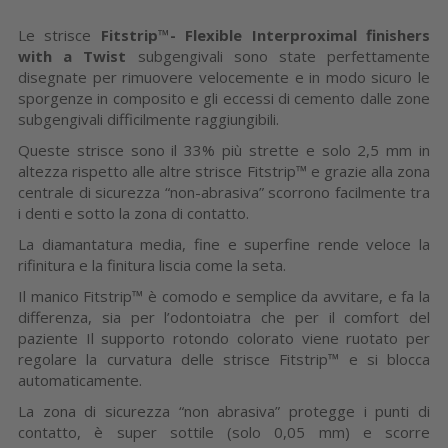
Le strisce
Fitstrip™- Flexible Interproximal finishers
with a Twist
subgengivali sono state perfettamente
disegnate per rimuovere velocemente e in modo sicuro le
sporgenze in composito e gli eccessi di cemento dalle zone
subgengivali difficilmente raggiungibili.
Queste strisce sono il 33% più strette e solo 2,5 mm in
altezza rispetto alle altre strisce Fitstrip™ e grazie alla zona
centrale di sicurezza “non-abrasiva” scorrono facilmente tra
i denti e sotto la zona di contatto.
La diamantatura media, fine e superfine rende veloce la
rifinitura e la finitura liscia come la seta.
Il manico Fitstrip™ è comodo e semplice da avvitare, e fa la
differenza, sia per l’odontoiatra che per il comfort del
paziente Il supporto rotondo colorato viene ruotato per
regolare la curvatura delle strisce Fitstrip™ e si blocca
automaticamente.
La zona di sicurezza “non abrasiva” protegge i punti di
contatto, è super sottile (solo 0,05 mm) e scorre