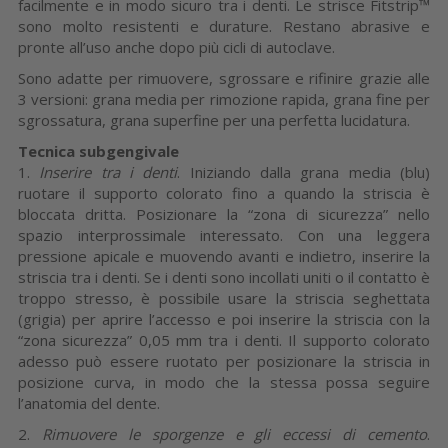
facilmente e in modo sicuro tra i denti. Le strisce Fitstrip™
sono molto resistenti e durature. Restano abrasive e
pronte all’uso anche dopo più cicli di autoclave.
Sono adatte per rimuovere, sgrossare e rifinire grazie alle
3 versioni: grana media per rimozione rapida, grana fine per
sgrossatura, grana superfine per una perfetta lucidatura.
Tecnica subgengivale
1.
Inserire tra i denti
. Iniziando dalla grana media (blu)
ruotare il supporto colorato fino a quando la striscia è
bloccata dritta. Posizionare la “zona di sicurezza” nello
spazio interprossimale interessato. Con una leggera
pressione apicale e muovendo avanti e indietro, inserire la
striscia tra i denti. Se i denti sono incollati uniti o il contatto è
troppo stresso, è possibile usare la striscia seghettata
(grigia) per aprire l’accesso e poi inserire la striscia con la
“zona sicurezza” 0,05 mm tra i denti. Il supporto colorato
adesso può essere ruotato per posizionare la striscia in
posizione curva, in modo che la stessa possa seguire
l’anatomia del dente.
2.
Rimuovere le sporgenze e gli eccessi di cemento
.