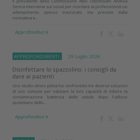
Il presidente della Commissione Albo Odontoiatri Andrea
Senna interviene sui social per ricordare ai professionisti un
adempimento spesso trascurato ma previsto dalla
normativa e...
Approfondisci
APPROFONDIMENTI
29 Luglio 2026
Disinfettare lo spazzolino: i consigli da
dare ai pazienti
Uno studio clinico pilota ha confrontato tre diverse soluzioni
di uso comune per valutare la loro capacità di ridurre la
contaminazione batterica delle setole dopo l'utilizzo
quotidiano dello...
Approfondisci