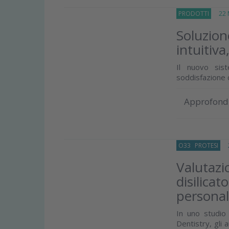
PRODOTTI
22 M
Soluzio
intuitiva
Il nuovo sis
soddisfazione 
Approfond
O33
PROTESI
26
Valutazi
disilica
personali
In uno studio
Dentistry, gli 