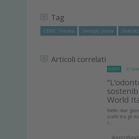
Tag
CEREC Tessera
Dentsply Sirona
Disilicat
Articoli correlati
EVENTI
27 Sett
“L’odonto
sostenib
World It
Nelle due giorn
scelti tra gli 
I...
Approfond