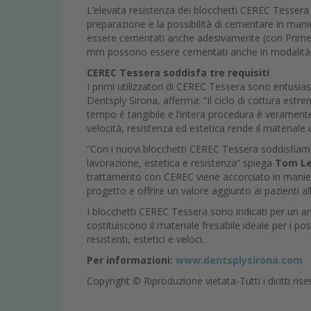
L’elevata resistenza dei blocchetti CEREC Tessera fo
preparazione e la possibilità di cementare in mani
essere cementati anche adesivamente (con Prime &
mm possono essere cementati anche in modalità a
CEREC Tessera soddisfa tre requisiti
I primi utilizzatori di CEREC Tessera sono entusias
Dentsply Sirona, afferma: “Il ciclo di cottura est
tempo è tangibile e l’intera procedura è veramente 
velocità, resistenza ed estetica rende il materiale 
“Con i nuovi blocchetti CEREC Tessera soddisfiamo i 
lavorazione, estetica e resistenza” spiega
Tom Le
trattamento con CEREC viene accorciato in maniera
progetto e offrire un valore aggiunto ai pazienti al
I blocchetti CEREC Tessera sono indicati per un am
costituiscono il materiale fresabile ideale per i 
resistenti, estetici e veloci.
Per informazioni:
www.dentsplysirona.com
Copyright © Riproduzione vietata-Tutti i diritti rise