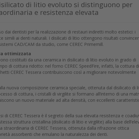
silicato di litio evoluto si distinguono per
raordinaria e resistenza elevata
i dentisti per la realizzazione di restauri indiretti molto estetici: i
simili ai denti naturali. I disilicati di litio ottengono risultati convincen
on sistemi CAD/CAM da studio, come CEREC Primemill.
ra ottimizzata
ono costituiti da una ceramica in disilicato di litio evoluto in grado di
mpo di cottura ridotto: nel forno CEREC SpeedFire, infatti, la cottura d
cchetti CEREC Tessera contribuiscono così a migliorare notevolmente
alla nuova composizione ceramica speciale, ottenuta dal disilicato di li
ocesso di cottura, i cristalli di virgilite si formano all’interno di una mat
tituiscono un nuovo materiale ad alta densità, con eccellenti caratterist
si di CEREC Tessera è il segreto della sua elevata resistenza e coadi
sa struttura cristallina (disilicato di litio e virgilite) alla base dell’ele
ca straordinaria di CEREC Tessera, ottenuta dalla rifrazione ottica
rietà assorbenti che emulano la naturalezza dei denti.