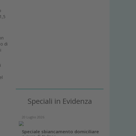
o
1,5
on
o di
i
i
el
Speciali in Evidenza
20 Luglio 2026
Speciale sbiancamento domiciliare