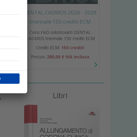
a
i
DENTAL CADMOS 2026 - 2028
triennale 150 crediti ECM
Corsi FAD odontoiatri DENTAL
CADMOS triennale 150 crediti ECM
Crediti ECM:
150 crediti
Prezzo:
280,00 € IVA inclusa
Libri
a