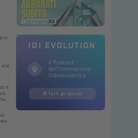
ti in
Il Podcast
i una
dell'Innovazione
Odontoiatrica
tio e
rice
Tutti gli episodi
iche
uva
vata