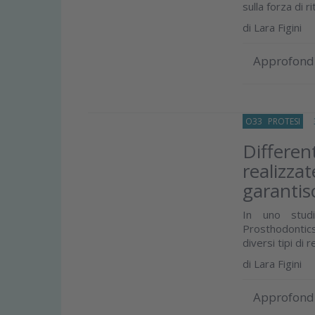
sulla forza di ri
di
Lara Figini
Approfond
O33
PROTESI
31
Different
realizzat
garantis
In uno studi
Prosthodontics
diversi tipi di re
di
Lara Figini
Approfond