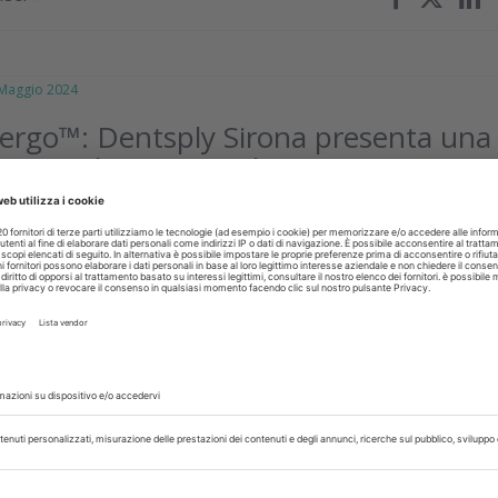
aggio 2024
ergo™: Dentsply Sirona presenta una
amma di contrangoli
i tenendo conto della durata, dell'ergonomia e della riduzione de
mma comprende contrangoli standard, corti e mini-testine pe
sigenze...
isci
zo 2024
 Sirona estende la partnership con
le