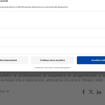
a collaborazione con TeamSmile per altri due anni l'aziend
riore passo avanti verso il raggiungimento di uno degli obiettiv
o programma...
isci
ttobre 2023
tria digitale: Dentsply Sirona e
spandono l’integrazione tra i loro
 lavoro
nsentire ai professionisti di espandere la progettazione e l
a in-house che in laboratorio, attraverso DS Core e 3Shape Unite
isci