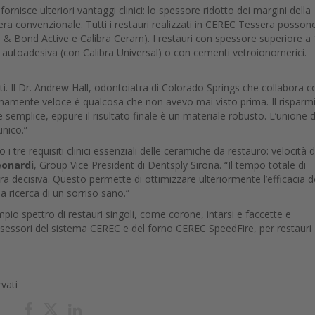
rnisce ulteriori vantaggi clinici: lo spessore ridotto dei margini della
era convenzionale. Tutti i restauri realizzati in CEREC Tessera posson
 Bond Active e Calibra Ceram). I restauri con spessore superiore a 
utoadesiva (con Calibra Universal) o con cementi vetroionomerici.
ti. Il Dr. Andrew Hall, odontoiatra di Colorado Springs che collabora c
remamente veloce è qualcosa che non avevo mai visto prima. Il risparmi
semplice, eppure il risultato finale è un materiale robusto. L’unione d
unico.”
tre requisiti clinici essenziali delle ceramiche da restauro: velocità d
onardi
, Group Vice President di Dentsply Sirona. “Il tempo totale di
 decisiva. Questo permette di ottimizzare ulteriormente l’efficacia d
la ricerca di un sorriso sano.”
pio spettro di restauri singoli, come corone, intarsi e faccette e
possessori del sistema CEREC e del forno CEREC SpeedFire, per restauri
rvati