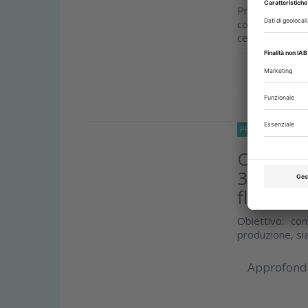
Proseguendo l
compie un ulte
centrali del su
Approfond
PRODOTTI
20 O
Odontoia
3Shape e
flussi di
Obiettivo: co
produzione, si
Approfond