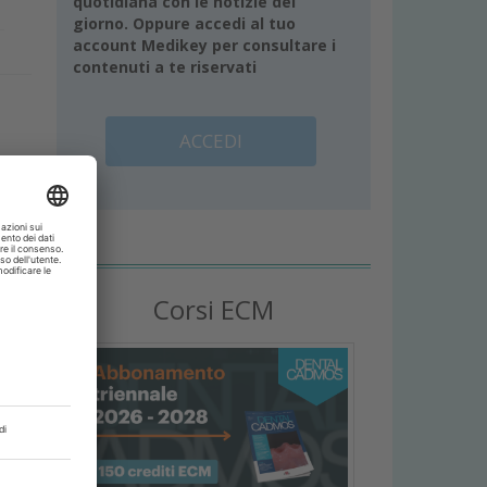
quotidiana con le notizie del
giorno. Oppure accedi al tuo
account Medikey per consultare i
contenuti a te riservati
ACCEDI
l
r
Corsi ECM