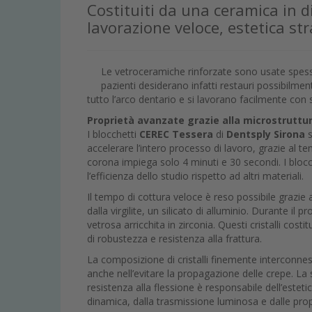
Costituiti da una ceramica in di
lavorazione veloce, estetica st
Le vetroceramiche rinforzate sono usate spesso da
pazienti desiderano infatti restauri possibilmente 
tutto l’arco dentario e si lavorano facilmente c
Proprietà avanzate grazie alla microstruttu
I blocchetti
CEREC Tessera
di
Dentsply Sirona
s
accelerare l’intero processo di lavoro, grazie al te
corona impiega solo 4 minuti e 30 secondi. I blo
l’efficienza dello studio rispetto ad altri materiali.
Il tempo di cottura veloce è reso possibile grazie 
dalla virgilite, un silicato di alluminio. Durante il pr
vetrosa arricchita in zirconia. Questi cristalli cos
di robustezza e resistenza alla frattura.
La composizione di cristalli finemente interconnes
anche nell’evitare la propagazione delle crepe. La stes
resistenza alla flessione è responsabile dell’esteti
dinamica, dalla trasmissione luminosa e dalle prop