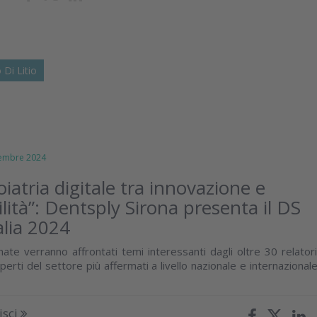
o Di Litio
embre 2024
iatria digitale tra innovazione e
ilità”: Dentsply Sirona presenta il DS
alia 2024
ate verranno affrontati temi interessanti dagli oltre 30 relatori
esperti del settore più affermati a livello nazionale e internazionale
isci