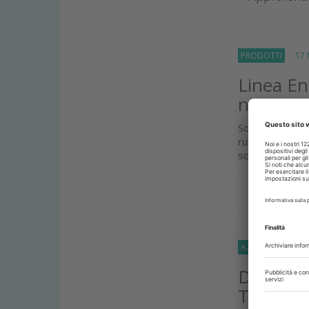
PRODOTTI
17 M
Linea En
nuova g
Sono progettat
rumore. La ga
soddisfare le e
Approfond
AZIENDE
04 Mar
Dentsply
TeamSmi