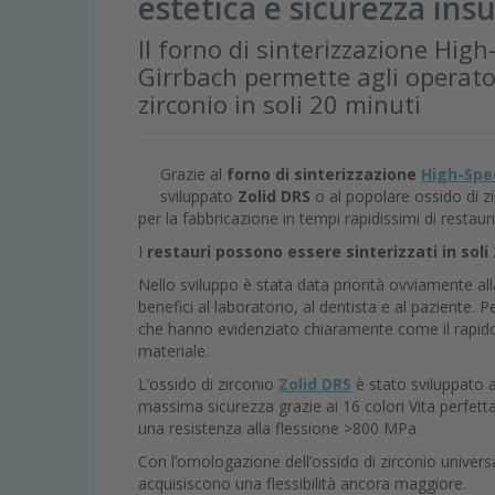
estetica e sicurezza insu
Il forno di sinterizzazione Hi
Girrbach permette agli operatori
zirconio in soli 20 minuti
Grazie al
forno di sinterizzazione
High-Spe
sviluppato
Zolid DRS
o al popolare ossido di z
per la fabbricazione in tempi rapidissimi di restauri
I
restauri possono essere sinterizzati in soli
Nello sviluppo è stata data priorità ovviamente all
benefici al laboratorio, al dentista e al paziente.
che hanno evidenziato chiaramente come il rapido ci
materiale.
L’ossido di zirconio
Zolid DRS
è stato sviluppato
massima sicurezza grazie ai 16 colori Vita perfett
una resistenza alla flessione >800 MPa.
Con l’omologazione dell’ossido di zirconio univer
acquisiscono una flessibilità ancora maggiore.