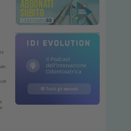
ta
Il Podcast
dell'Innovazione
ale.
Odontoiatrica
tudi
Tutti gli episodi
a
 e