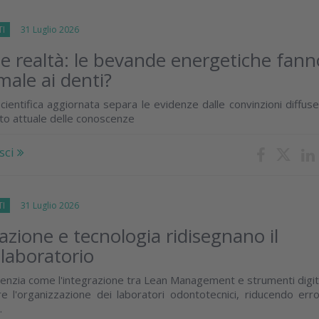
TI
31 Luglio 2026
 e realtà: le bevande energetiche fann
male ai denti?
cientifica aggiornata separa le evidenze dalle convinzioni diffus
ato attuale delle conoscenze
sci
TI
31 Luglio 2026
zione e tecnologia ridisegnano il
 laboratorio
enzia come l'integrazione tra Lean Management e strumenti digit
e l'organizzazione dei laboratori odontotecnici, riducendo erro
.