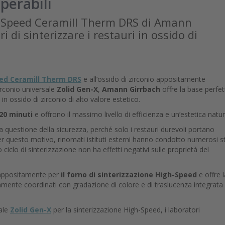
perabili
gh-Speed Ceramill Therm DRS di Amann
 di sinterizzare i restauri in ossido di
ed Ceramill Therm DRS
e all’ossido di zirconio appositamente
irconio universale
Zolid Gen-X
,
Amann Girrbach
offre la base perfet
 in ossido di zirconio di alto valore estetico.
 20 minuti
e offrono il massimo livello di efficienza e un’estetica natur
a questione della sicurezza, perché solo i restauri durevoli portano
 Per questo motivo, rinomati istituti esterni hanno condotto numerosi s
clo di sinterizzazione non ha effetti negativi sulle proprietà del
 appositamente per
il forno di sinterizzazione High-Speed
e offre l
amente coordinati con gradazione di colore e di traslucenza integrata
sale
Zolid Gen-X
per la sinterizzazione High-Speed, i laboratori