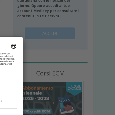
quotidiana con le notizie del
giorno. Oppure accedi al tuo
account Medikey per consultare i
contenuti a te riservati
ACCEDI
e
Corsi ECM