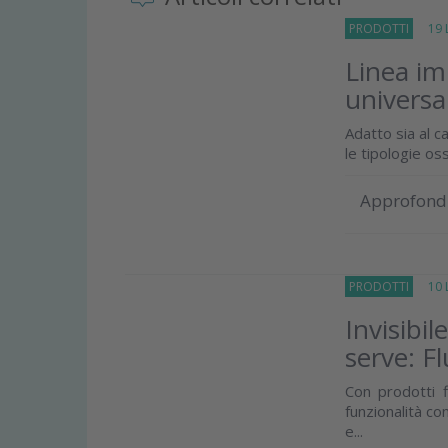
PRODOTTI
19 Lu
Linea im
universa
Adatto sia al c
le tipologie oss
Approfond
PRODOTTI
10 Lu
Invisibil
serve: F
Con prodotti f
funzionalità co
e...