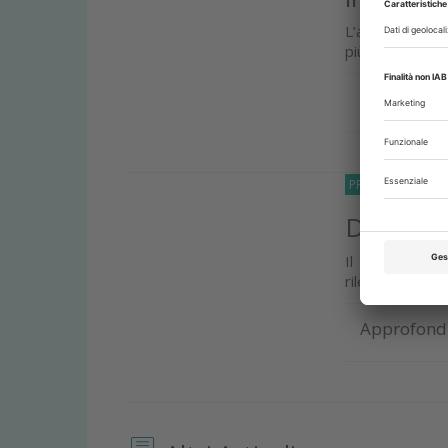
L’azienda sved
più sane
Approfond
PRODOTTI
12 G
Dentsply
Il primo ausil
rilevare i dent
Approfond