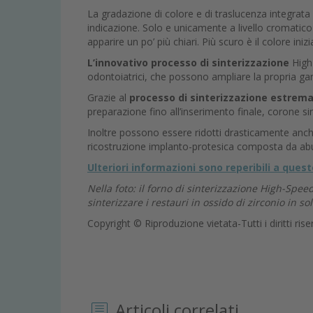
La gradazione di colore e di traslucenza integrata
indicazione. Solo e unicamente a livello cromatico
apparire un po’ più chiari. Più scuro è il colore inizi
L’innovativo processo di sinterizzazione
High-
odontoiatrici, che possono ampliare la propria 
Grazie al
processo di sinterizzazione estre
preparazione fino all’inserimento finale, corone sin
Inoltre possono essere ridotti drasticamente anche
ricostruzione implanto-protesica composta da abu
Ulteriori informazioni sono reperibili
a questo
Nella foto: il forno di sinterizzazione High-Sp
sinterizzare i restauri in ossido di zirconio in so
Copyright © Riproduzione vietata-Tutti i diritti rise
Articoli correlati