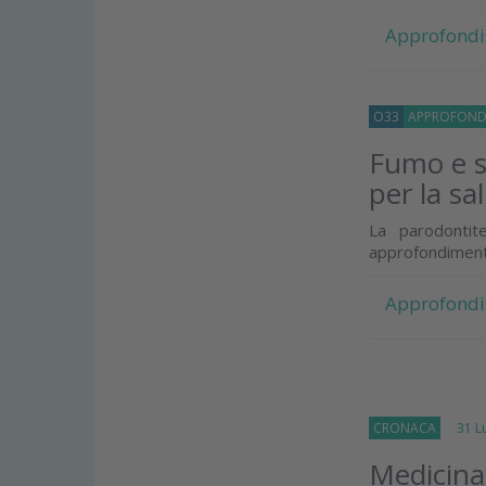
Approfondi
O33
APPROFOND
Fumo e s
per la sa
La parodontit
approfondiment
Approfondi
CRONACA
31 Lug
Medicina 