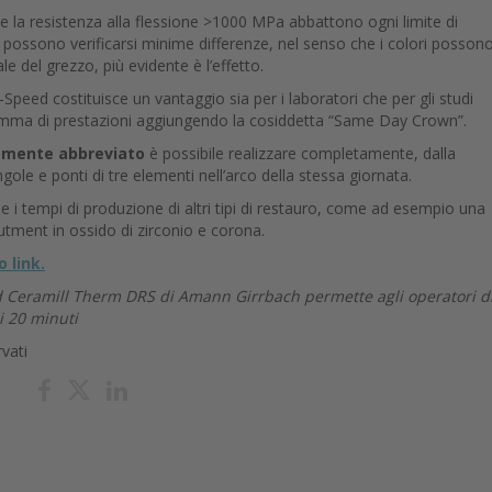
 e la resistenza alla flessione >1000 MPa abbattono ogni limite di
 possono verificarsi minime differenze, nel senso che i colori posson
ale del grezzo, più evidente è l’effetto.
Speed costituisce un vantaggio sia per i laboratori che per gli studi
gamma di prestazioni aggiungendo la cosiddetta “Same Day Crown”.
mamente abbreviato
è possibile realizzare completamente, dalla
gole e ponti di tre elementi nell’arco della stessa giornata.
 i tempi di produzione di altri tipi di restauro, come ad esempio una
tment in ossido di zirconio e corona.
 link.
eed Ceramill Therm DRS di Amann Girrbach permette agli operatori d
li 20 minuti
rvati