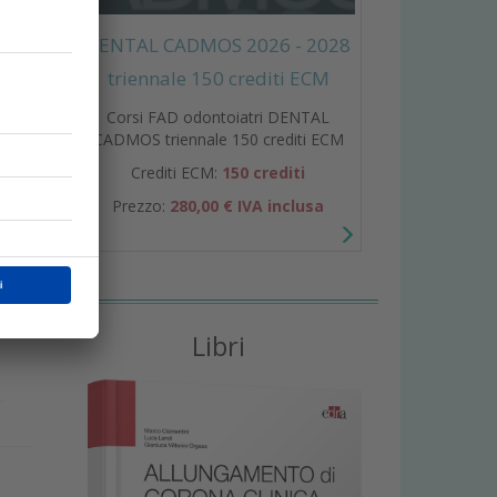
e
DENTAL CADMOS 2026 - 2028
triennale 150 crediti ECM
Corsi FAD odontoiatri DENTAL
CADMOS triennale 150 crediti ECM
Crediti ECM:
150 crediti
Prezzo:
280,00 € IVA inclusa
r
Libri