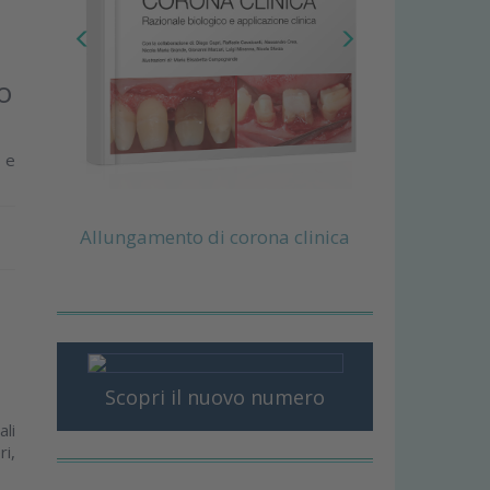
o
e e
Allungamento di corona clinica
Scopri il nuovo numero
ali
ri,