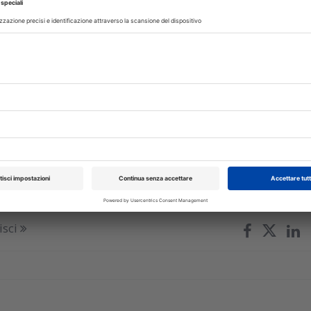
ese lancia TePe EasyFit, per promuovere abitudini di igiene oral
isci
iugno 2026
 Sirona lancia Smart View - Detect
io diagnostico al mondo abilitato all'IA approvato dalla FDA pe
i con radiolucenze periapicali nelle CBCT
isci