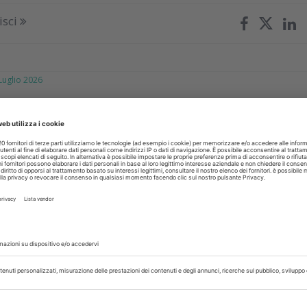
isci
glio 2026
ivida: sbiancamento dentale
onale per uso domiciliare
sbiancamento efficace e delicato con un tempo di applicazion
mbinazione vantaggiosa sia per i dentisti sia per i pazienti
isci
iugno 2026
soluzione per iniziare la pulizia
tale