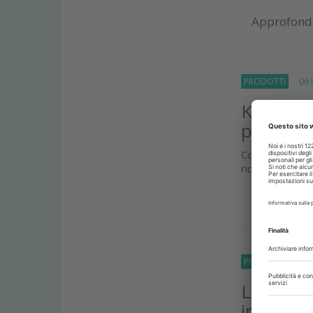
Approfond
PRODOTTI
06 Lu
Kulzer V
professi
Consente uno 
ridotto; una co
Approfond
PRODOTTI
26 G
La nuova 
interden