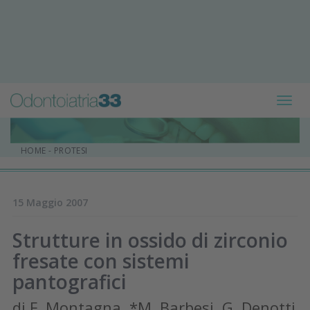
Toggl
navig
HOME
-
PROTESI
15 Maggio 2007
Strutture in ossido di zirconio
fresate con sistemi
pantografici
di F. Montagna, *M. Barbesi, G. Denotti