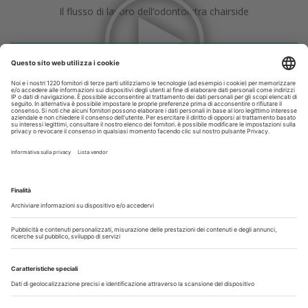
Il flusso di lavoro dell’odontoiatra chairside
Odontoiatria33