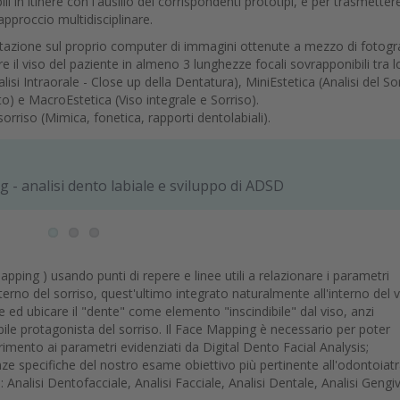
 in itinere con l'ausilio dei corrispondenti prototipi, e per trasmetter
approccio multidisciplinare.
tazione sul proprio computer di immagini ottenute a mezzo di fotogr
re il viso del paziente in almeno 3 lunghezze focali sovrapponibili tra l
alisi Intraorale - Close up della Dentatura), MiniEstetica (Analisi del So
to) e MacroEstetica (Viso integrale e Sorriso).
 sorriso (Mimica, fonetica, rapporti dentolabiali).
 - analisi dento labiale e sviluppo di ADSD
ping ) usando punti di repere e linee utili a relazionare i parametri
nterno del sorriso, quest'ultimo integrato naturalmente all'interno del v
 ed ubicare il "dente" come elemento "inscindibile" dal viso, anzi
ile protagonista del sorriso. Il Face Mapping è necessario per poter
imento ai parametri evidenziati da Digital Dento Facial Analysis;
e specifiche del nostro esame obiettivo più pertinente all'odontoiat
 Analisi Dentofacciale, Analisi Facciale, Analisi Dentale, Analisi Gengiv