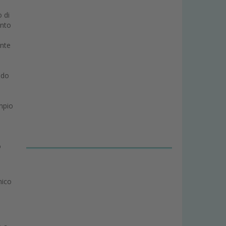
 di
ento
ente
odo
empio
o
nico