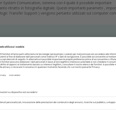
r System Comunication, sistema con il quale è possibile importare
nto ritratto in fotografia digitale. Questi importanti parametri , impor
nalogic Transfer Support ) vengono pertanto utilizzati sul computer co
stituisce il pixel, sarà quindi possibile personalizzare il caso clinico,
dimensioni reali. Il passo seguente prevede ADSD Digital Dental Imag
o uso di software destinati al fotoritocco; la metodologia prevede che
ato fotografico più possibile vicino alla realtà delle immagini.
Modellazione Virtuale e Outlines DDD