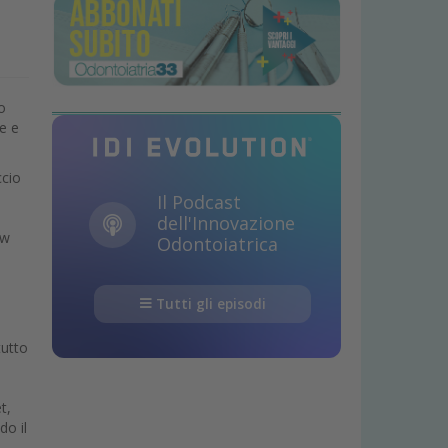
o
e e
ccio
Il Podcast
dell'Innovazione
ow
Odontoiatrica
Tutti gli episodi
tutto
t,
do il