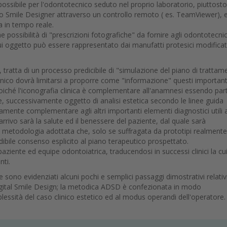
a possibile per l'odontotecnico seduto nel proprio laboratorio, piuttost
lo Smile Designer attraverso un controllo remoto ( es. TeamViewer), 
a in tempo reale.
possibilità di "prescrizioni fotografiche" da fornire agli odontotecnic
 cui oggetto può essere rappresentato dai manufatti protesici modificat
tratta di un processo predicibile di "simulazione del piano di trattam
clinico dovrà limitarsi a proporre come "informazione" questi important
, poiché l'iconografia clinica è complementare all'anamnesi essendo par
le, successivamente oggetto di analisi estetica secondo le linee guida
vamente complementare agli altri importanti elementi diagnostici utili a
arrivo sarà la salute ed il benessere del paziente, dal quale sarà
a metodologia adottata che, solo se suffragata da prototipi realmente
tendibile consenso esplicito al piano terapeutico prospettato.
aziente ed equipe odontoiatrica, traducendosi in successi clinici la cu
nti.
sono evidenziati alcuni pochi e semplici passaggi dimostrativi relativi 
Digital Smile Design; la metodica ADSD è confezionata in modo
lessità del caso clinico estetico ed al modus operandi dell'operatore