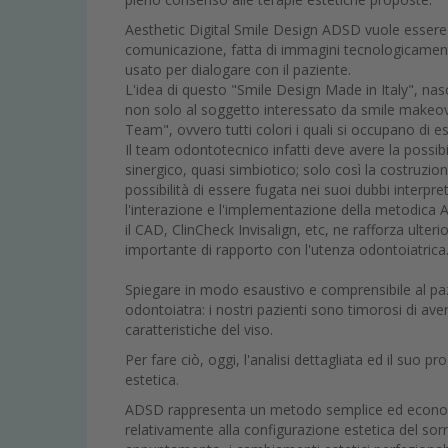
Aesthetic Digital Smile Design ADSD vuole essere 
comunicazione, fatta di immagini tecnologicament
usato per dialogare con il paziente.
L'idea di questo "Smile Design Made in Italy", nas
non solo al soggetto interessato da smile makeover
Team", ovvero tutti colori i quali si occupano di e
Il team odontotecnico infatti deve avere la possib
sinergico, quasi simbiotico; solo così la costruzio
possibilità di essere fugata nei suoi dubbi interpreta
l'interazione e l'implementazione della metodica A
il CAD, ClinCheck Invisalign, etc, ne rafforza ulteri
importante di rapporto con l'utenza odontoiatrica
Spiegare in modo esaustivo e comprensibile al pa
odontoiatra: i nostri pazienti sono timorosi di av
caratteristiche del viso.
Per fare ciò, oggi, l'analisi dettagliata ed il suo 
estetica.
ADSD rappresenta un metodo semplice ed economico
relativamente alla configurazione estetica del sor