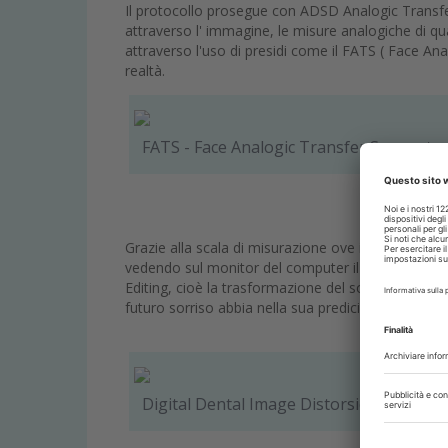
Il protocollo prosegue con ADSD Analogic Transfe
attraverso l' immagine, le misure analogiche di qua
attraverso l'uso di presidi come il FATS ( Face A
realtà.
FATS - Face Analogic Transfer Support
Grazie alla scala di misurazione ove il millimetro so
vedendo sul monitor del computer il sorriso con 
Editing, cioè la trasformazione del sorriso facend
futuro sorriso abbia nella sua predicibilità il risult
Digital Dental Image Distorsion DDID - 