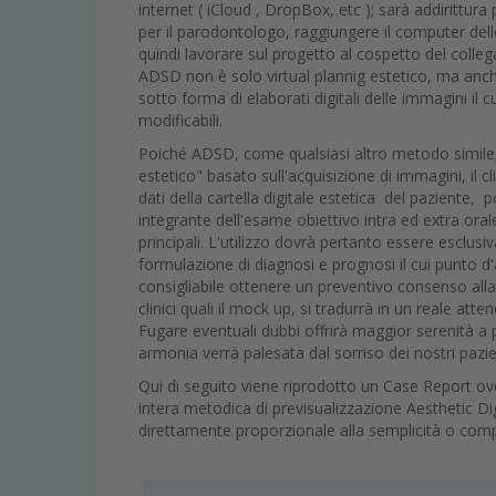
internet ( iCloud , DropBox, etc ); sarà addirittur
per il parodontologo, raggiungere il computer del
quindi lavorare sul progetto al cospetto del colleg
ADSD non è solo virtual plannig estetico, ma anche 
sotto forma di elaborati digitali delle immagini il
modificabili.
Poiché ADSD, come qualsiasi altro metodo simile, 
estetico" basato sull'acquisizione di immagini, il 
dati della cartella digitale estetica del paziente
integrante dell'esame obiettivo intra ed extra ora
principali. L'utilizzo dovrà pertanto essere esclusi
formulazione di diagnosi e prognosi il cui punto d'
consigliabile ottenere un preventivo consenso all
clinici quali il mock up, si tradurrà in un reale at
Fugare eventuali dubbi offrirà maggior serenità a p
armonia verrà palesata dal sorriso dei nostri pazie
Qui di seguito viene riprodotto un Case Report ove 
intera metodica di previsualizzazione Aesthetic 
direttamente proporzionale alla semplicità o comp