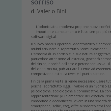
sorriso
di Valerio Bini
L'odontoiatria moderna propone nuovi confini d
importante cambiamento è l'uso sempre più cres
software digitali.
Il nuovo modus operandi odontoiatrico è sempre più
multidisciplinare e soprattutto "comunicazione".
L'armonia di un sorriso e la sua natura soggettiva, 
particolare attenzione all'estetica, giocherà sem
del clinico, nonchè dall'arte e percezione visiva. 
dell'odontoiatria, può aiutare l'utente ad esprimere 
composizione estetica riveste il punto cardine.
Fin dalla prima visita si rende necessario usare tutt
poiché, soprattutto oggi, il valore di un "Sorriso
psicologiche, sociologiche e comunicative. La co
rappresentazione più elementare dell'estetica: l'i
immediato e decodificato. Vivere in una società d
smartphone, selfie, etc), offre all'odontoiatra l'op
pieno consenso alle terapie estetiche proposte.