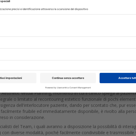
co" effettuato con precise misurazioni cliniche del viso e dei denti del
futura dentatura. ADSD protocolla 4 tipologie di Image Editing: Digital
librated Transposition ( DDCT ), Digital Dental Design ( DDD ) e Digi
proporzionali al destino dell'oggetto di ADSD, all'esperienza tecnico-cli
ilizzare questa tecnica. La vera virtù di ADSD è la modellazione virtu
te , sia a livello della silhouette superficiale delimitata dalle linee di
ù efficace possibile la percezione tridimendionale di un immagine mono-
ici e percezioni visive direttamente sulla fotografia.
gnostico estetico per l'operatore, proprio perché attraverso il suo I
 virtù di essere "depositario" del progetto estetico fin dai primi scatti,
ura protesica / cosmetica, sia essa in laboratorio o direttamente con
Aesthetic Virtual Planning, momento in cui il clinico spiega al pazient
integrale o limitato al recontouring estetico funzionale di pochi eleme
'esigenza dell'interlocutore paziente, dando per scontato che, pur ess
 facilmente fruibile ed immediatamente disponibile, è rivolto alla per
preso in considerazione.
cialisti del Team, i quali avranno a disposizione la possibilità di interag
 con diverse modalità, poiché facilmente condivisibile e trasmissibile 