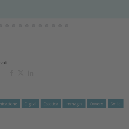
rvati
icazione
Digital
Estetica
Immagini
Ovvero
Smile