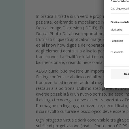
In pratica si tratta di un vero e proprio "fotoritoc
paziente, calibrando e modellando l'aspetto della 
Dental Image Distorsion ( DDID), Digital Dental Ca
Dental Photo Database importation ( DDPD ).
L'utilizzo di questi applicativi Image Editing sono 
ed al know how digitale dell'operatore che vuole ut
degli elementi dentali sia a livello periferico del den
transizione. La finalità è infatti di rendere il pi
bidimensionale, creando necessariamente effetti ott
ADSD quindi può rivestire un importante ruolo dia
Editing conferisce al clinico ed all'odontotecnico la
traducendo ed interpretando al meglio la manifatt
restauri alla poltrona. L'ultimo step prevede ADSD 
diverse possibilità di un nuovo sorriso, sia esso 
Il dialogo tecnologico deve essere rapportato all
l'immagine un linguaggio universale, decodificato,
il cui risvolto culturale e psicologico deve essere 
Ogni progetto virtuale sarà condivisibile tra gli Spe
sul file di progettazione (.psd - Photoshop CC PS )