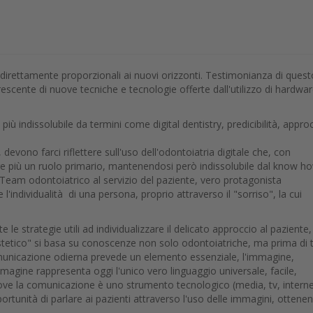
irettamente proporzionali ai nuovi orizzonti. Testimonianza di quest
cente di nuove tecniche e tecnologie offerte dall'utilizzo di hardwar
 indissolubile da termini come digital dentistry, predicibilità, appro
devono farci riflettere sull'uso dell'odontoiatria digitale che, con
pre più un ruolo primario, mantenendosi però indissolubile dal know h
Il Team odontoiatrico al servizio del paziente, vero protagonista
l'individualità di una persona, proprio attraverso il "sorriso", la cui
e le strategie utili ad individualizzare il delicato approccio al paziente,
 Estetico" si basa su conoscenze non solo odontoiatriche, ma prima di 
municazione odierna prevede un elemento essenziale, l'immagine,
mmagine rappresenta oggi l'unico vero linguaggio universale, facile,
ove la comunicazione è uno strumento tecnologico (media, tv, interne
portunità di parlare ai pazienti attraverso l'uso delle immagini, ottenen