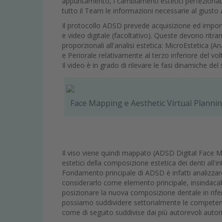
appuntamento, i cambiamenti estetici perfezionabili
tutto il Team le informazioni necessarie al giusto 
Il protocollo ADSD prevede acquisizione ed impor
e video digitale (facoltativo). Queste devono ritrar
proporzionali all'analisi estetica: MicroEstetica (An
e Periorale relativamente al terzo inferiore del vol
Il video è in grado di rilevare le fasi dinamiche del
Face Mapping e Aesthetic Virtual Planning
Il viso viene quindi mappato (ADSD Digital Face Map
estetici della composizione estetica dei denti all'i
Fondamento principale di ADSD è infatti analizzare
considerarlo come elemento principale, insindacab
posizionare la nuova composizione dentale in rifer
possiamo suddividere settorialmente le competenz
come di seguito suddivise dai più autorevoli autori: