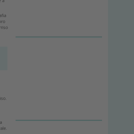
e a
afia
oro
rriso
Aesthetic Digital Smile Design - ADSD Protocollo
iso.
ra
ale.