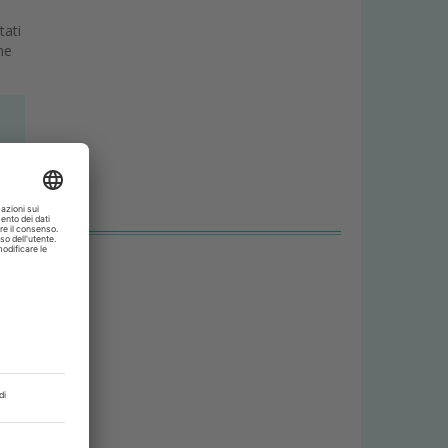
tati
me
FATS - Face Analogic Transfer Support
e
 il
Digital Dental Image Distorsion DDID - Modellazione Vi