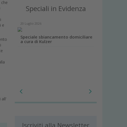
o che
Speciali in Evidenza
e
i
20 Luglio 2026
i e
Speciale sbiancamento domiciliare
ento
a cura di Kulzer
i
te
lla
i
all'
.
Iscriviti alla Newsletter