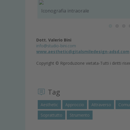
Iconografia intraorale
Dott. Valerio Bini
info@studio-bini.com
www.aestheticdigitalsmiledesign-adsd.com
Copyright © Riproduzione vietata-Tutti i diritti rise
Tag
Aesthetic
Approccio
Attraverso
Comun
Soprattutto
Strumento