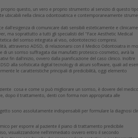
proprio questo, un vero e proprio strumento al servizio di questo tipo
e ubicabili nella clinica odontoiatrica e contemporaneamente strum
ce dall'esigenza di comunicare dati sensibili esteticamente e clinicam
, ma soprattutto a tutti gli specialisti del "Face Aesthetic Medical
stetica del sorriso integrata al viso, odontotecnici compresi.
ilità, attraverso ADSD, di relazionarsi con il Medico Odontoiatra in m
ne di un sorriso suffragata dai manufatti protesico-cosmetici, avrà la
tivi fin dall'inizio, ovvero dalla pianificazione del caso clinico. Inoltre
DSD alla sofisticata digital tecnology di alcuni software, quali ad es
ormente le caratteristiche principali di predicibilità, oggi elemento
.
ziente cosa e come si può migliorare un sorriso, è dovere del medic
ere, dopo il trattamento, denti con forma non appropriata alle
progetto sono assolutamente indispensabili per formulare la diagnosi cli
 per esporre al paziente il piano di trattamento predicibile
riso, visualizzandone nell'immediato ovvero entro il secondo