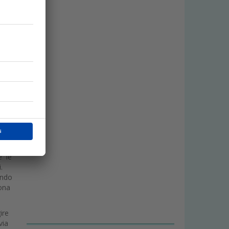
tal
nica
ale
mage
e le
nti.
endo
sona
ire
via