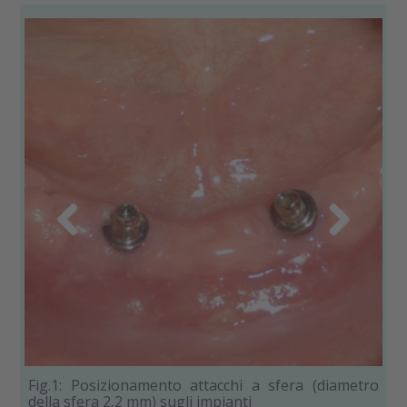
Previous
Next
Fig
Fig.1: Posizionamento attacchi a sfera (diametro
della sfera 2,2 mm) sugli impianti