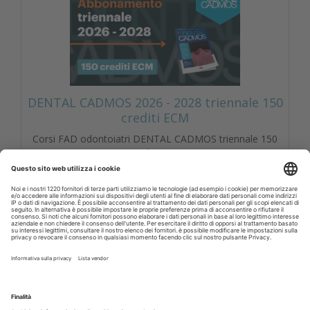
DENTAL CADMOS 2026 - 2028 triennale 150
crediti ECM
Corsi FAD odontoiatri DENTAL CADMOS triennale 150
crediti ECM
Crediti ECM:
150 crediti
Prezzo:
280,00 € IVA inclusa
Libri