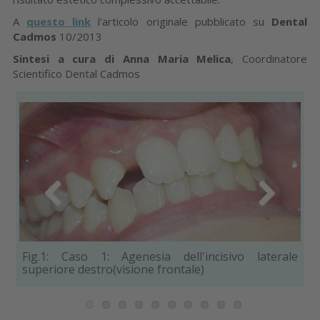
A
questo link
l'articolo originale pubblicato su
Dental
Cadmos
10/2013
Sintesi a cura di Anna Maria Melica
, Coordinatore
Scientifico Dental Cadmos
Previous
Next
Fig.1: Caso 1: Agenesia dell'incisivo laterale
Fi
superiore destro(visione frontale)
des