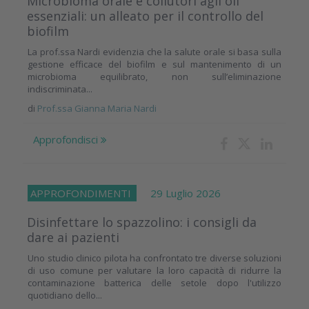
Microbioma orale e collutori agli oli
essenziali: un alleato per il controllo del
biofilm
La prof.ssa Nardi evidenzia che la salute orale si basa sulla
gestione efficace del biofilm e sul mantenimento di un
microbioma equilibrato, non sull’eliminazione
indiscriminata...
di
Prof.ssa Gianna Maria Nardi
Approfondisci
APPROFONDIMENTI
29 Luglio 2026
Disinfettare lo spazzolino: i consigli da
dare ai pazienti
Uno studio clinico pilota ha confrontato tre diverse soluzioni
di uso comune per valutare la loro capacità di ridurre la
contaminazione batterica delle setole dopo l'utilizzo
quotidiano dello...