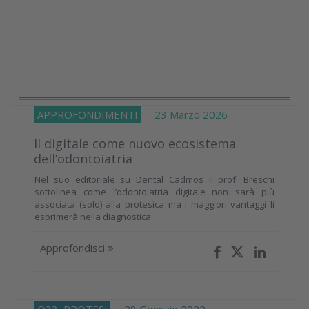
APPROFONDIMENTI
23 Marzo 2026
Il digitale come nuovo ecosistema
dell’odontoiatria
Nel suo editoriale su Dental Cadmos il prof. Breschi
sottolinea come l’odontoiatria digitale non sarà più
associata (solo) alla protesica ma i maggiori vantaggi li
esprimerà nella diagnostica
Approfondisci
O33
PROTESI
28 Gennaio 2022