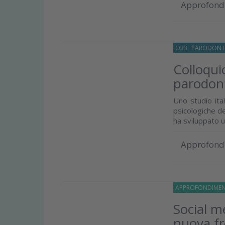
Approfond
O33
PARODONT
Colloqui
parodon
Uno studio ital
psicologiche de
ha sviluppato 
Approfond
APPROFONDIMEN
Social me
nuova fr