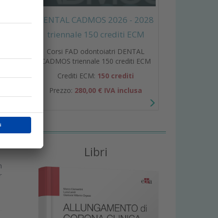
DENTAL CADMOS 2026 - 2028
o
triennale 150 crediti ECM
e
Corsi FAD odontoiatri DENTAL
CADMOS triennale 150 crediti ECM
Crediti ECM:
150 crediti
Prezzo:
280,00 € IVA inclusa
Libri
n
r