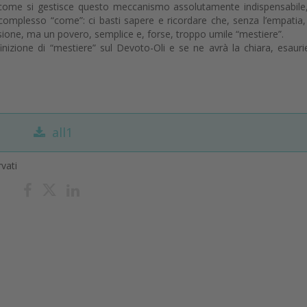
 come si gestisce questo meccanismo assolutamente indispensabil
l complesso “come”: ci basti sapere e ricordare che, senza l’empatia,
ssione, ma un povero, semplice e, forse, troppo umile “mestiere”.
nizione di “mestiere” sul Devoto-Oli e se ne avrà la chiara, esauri
all1
rvati