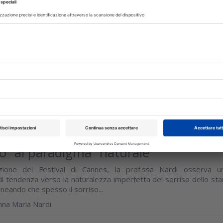
dontoiatrico: verso una nuova visione
el volto
 (SIMEO) invita la categoria a una riflessione profonda sul futur
ione, incentrata sul benessere globale del paziente e ritien
i conflitti di competenze...
isci
I
22 Maggio 2026
odici estetici: dal paradigma
io” al paradigma “naturale”
zione del Festival di Cannes, la prof.ssa Nardi osserva u
 tendenza verso la naturalezza imperfetta del sorriso dello sta
neando che spesso il sorriso...
nna Maria Nardi