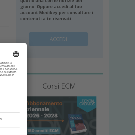
quotidiana con le notizie del
giorno. Oppure accedi al tuo
account Medikey per consultare i
contenuti a te riservati
ACCEDI
i
e
Corsi ECM