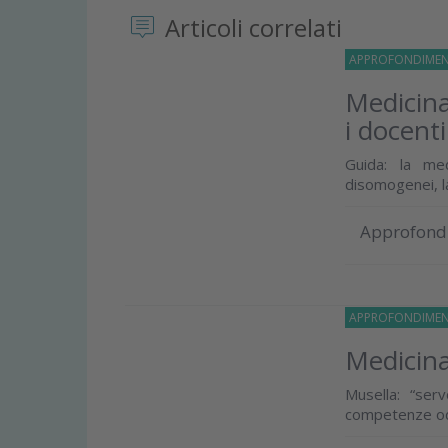
Articoli correlati
APPROFONDIMEN
Medicina
i docenti
Guida: la me
disomogenei, l
Approfond
APPROFONDIMEN
Medicina 
Musella: “ser
competenze od