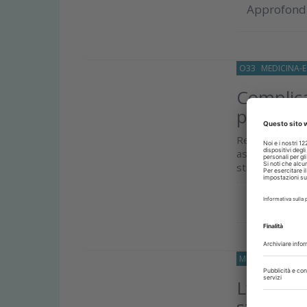
Approfond
O33
MEDICINA-E
Complica
prevenzi
Revisione sist
associate ai f
strategie...
Approfond
MEDICINA-ESTETI
L’Integr