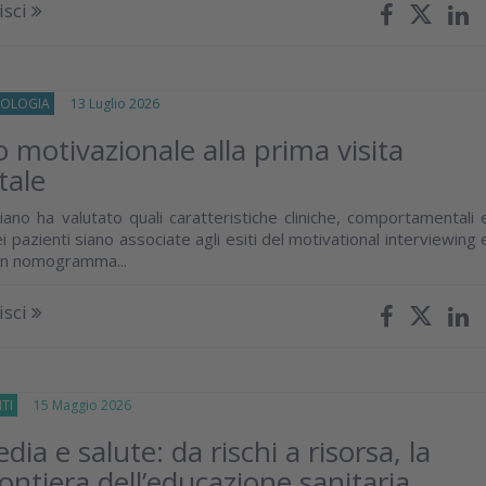
isci
OLOGIA
13 Luglio 2026
o motivazionale alla prima visita
tale
iano ha valutato quali caratteristiche cliniche, comportamentali 
i pazienti siano associate agli esiti del motivational interviewing 
un nomogramma...
isci
TI
15 Maggio 2026
dia e salute: da rischi a risorsa, la
ontiera dell’educazione sanitaria