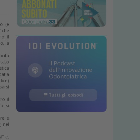
co (e
” che
o: il
o, la
acità
stato
Il Podcast
etica
dell'Innovazione
patia
Odontoiatrica
dice)
sarsi
Tutti gli episodi
ro il
a sì
ere e
) nel
ì” e,