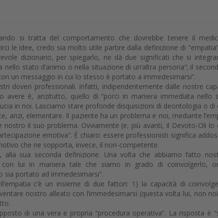
quando si tratta del comportamento che dovrebbe tenere il medi
rirci le idee, credo sia molto utile partire dalla definizione di “empatia
vole dizionario, per spiegarlo, ne dà due significati che si integran
 nello stato d’animo o nella situazione di un’altra persona”; il second
 con un messaggio in cui lo stesso è portato a immedesimarsi”.
ostri doveri professionali. Infatti, indipendentemente dalle nostre cap
 avere è, anzitutto, quello di “porci in maniera immediata nello 
ucia in noi. Lasciamo stare profonde disquisizioni di deontologia o di 
lice, anzi, elementare. Il paziente ha un problema e noi, mediante l’em
 nostro il suo problema. Ovviamente (e, più avanti, il Devoto-Oli lo 
ecipazione emotiva”. È chiaro: essere professionisti significa addos
emotivo che ne sopporta, invece, il non-competente.
a, alla sua seconda definizione. Una volta che abbiamo fatto nost
con lui in maniera tale che siamo in grado di coinvolgerlo, or
o sia portato ad immedesimarsi”.
l’empatia c’è un insieme di due fattori: 1) la capacità di coinvolg
diventare nostro alleato con l’immedesimarsi (questa volta lui, non noi
tto.
upposto di una vera e propria “procedura operativa”. La risposta è “s