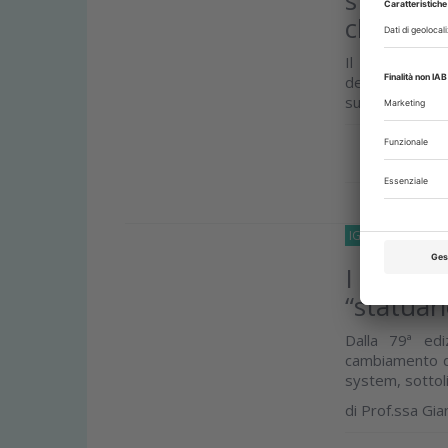
studio o
clinica d
Il prof. Guida
della profess
superati i vecch
Approfond
IGIENISTI-DENTAL
I nuovi c
“statuar
Dalla 79ª edi
cambiamento di
system, sottoli
di
Prof.ssa Gia