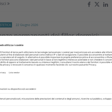
isci
STETICA
22 Giugno 2026
nze permanenti dei filler dermici:
one, diagnosi e gestione
ematica delle evidenze disponibili sulle complicanze irreversibil
iller con l’obiettivo di chiarirne eziologia, fattori di rischio 
isci
CA
27 Maggio 2026
azione della medicina estetica nello