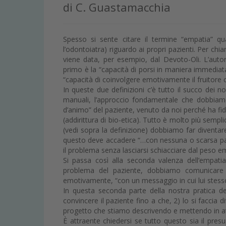
di C. Guastamacchia
Spesso si sente citare il termine “empatia” 
l’odontoiatra) riguardo ai propri pazienti. Per chia
viene data, per esempio, dal Devoto-Oli. L’autore
primo è la “capacità di porsi in maniera immediata
“capacità di coinvolgere emotivamente il fruitore
In queste due definizioni c’è tutto il succo dei n
manuali, l’approccio fondamentale che dobbiamo
d’animo” del paziente, venuto da noi perché ha fid
(addirittura di bio-etica). Tutto è molto più semp
(vedi sopra la definizione) dobbiamo far diventare
questo deve accadere “…con nessuna o scarsa part
il problema senza lasciarsi schiacciare dal peso 
Si passa così alla seconda valenza dell’empati
problema del paziente, dobbiamo comunicare 
emotivamente, “con un messaggio in cui lui stess
In questa seconda parte della nostra pratica del
convincere il paziente fino a che, 2) lo si faccia 
progetto che stiamo descrivendo e mettendo in a
È attraente chiedersi se tutto questo sia il pres