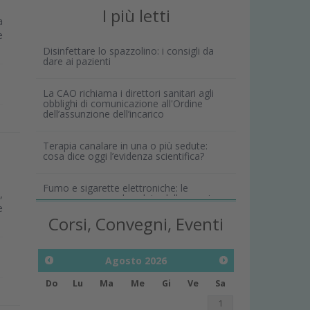
I più letti
a
e
Disinfettare lo spazzolino: i consigli da
dare ai pazienti
La CAO richiama i direttori sanitari agli
obblighi di comunicazione all'Ordine
dell’assunzione dell’incarico
Terapia canalare in una o più sedute:
cosa dice oggi l’evidenza scientifica?
Fumo e sigarette elettroniche: le
,
conseguenze per la salute delle gengive
e
Corsi, Convegni, Eventi
Agosto
2026
Do
Lu
Ma
Me
Gi
Ve
Sa
1