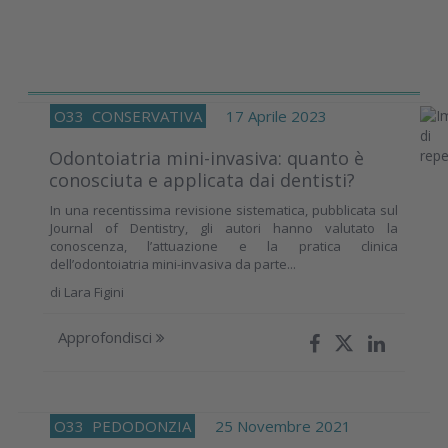
O33
CONSERVATIVA
17 Aprile 2023
Odontoiatria mini-invasiva: quanto è
conosciuta e applicata dai dentisti?
In una recentissima revisione sistematica, pubblicata sul
Journal of Dentistry, gli autori hanno valutato la
conoscenza, l’attuazione e la pratica clinica
dell’odontoiatria mini-invasiva da parte...
di
Lara Figini
Approfondisci
O33
PEDODONZIA
25 Novembre 2021