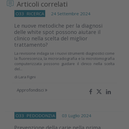
Articoli correlati
O33
RICERCA
24 Settembre 2024
Le nuove metodiche per la diagnosi
delle white spot possono aiutare il
clinico nella scelta del miglior
trattamento?
La revisione indaga se i nuovi strumenti diagnostici come
la fluorescenza, la microradiografia e la microtomografia
computerizzata possono guidare il clinico nella scelta
del...
di
Lara Figini
Approfondisci
O33
PEDODONZIA
03 Luglio 2024
Prevenzione della carie nella prima