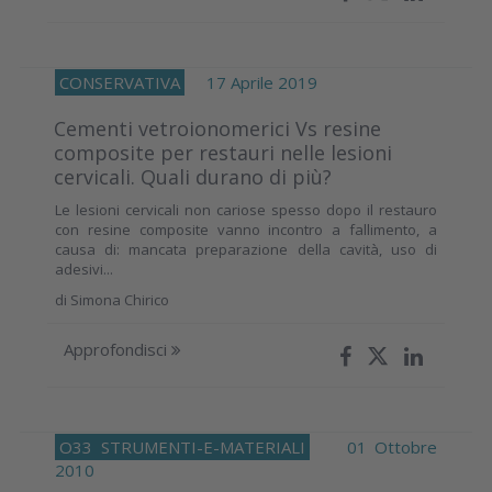
CONSERVATIVA
17 Aprile 2019
Cementi vetroionomerici Vs resine
composite per restauri nelle lesioni
cervicali. Quali durano di più?
Le lesioni cervicali non cariose spesso dopo il restauro
con resine composite vanno incontro a fallimento, a
causa di: mancata preparazione della cavità, uso di
adesivi...
di
Simona Chirico
Approfondisci
O33
STRUMENTI-E-MATERIALI
01 Ottobre
2010