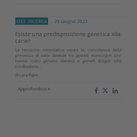
O33
RICERCA
29 Giugno 2023
Esiste una predisposizione genetica alla
carie?
La revisione sistematica valuta la coincidenza della
presenza di carie dentale tra gemelli monozigoti (che
hanno codici genetici identici) e gemelli dizigoti (che
condividono...
di
Lara Figini
Approfondisci