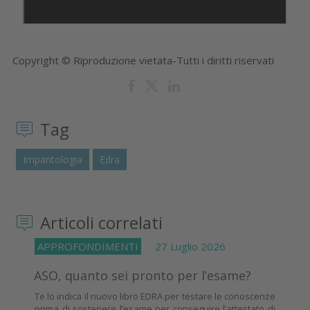
Copyright © Riproduzione vietata-Tutti i diritti riservati
Tag
Impantologia
Edra
Articoli correlati
APPROFONDIMENTI
27 Luglio 2026
ASO, quanto sei pronto per l’esame?
Te lo indica il nuovo libro EDRA per testare le conoscenze
prima di sostenere l’esame per conseguire l’attestato di