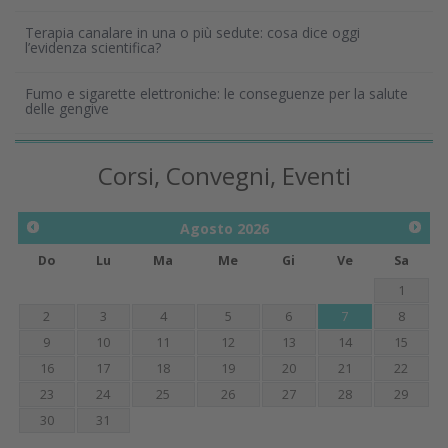
Terapia canalare in una o più sedute: cosa dice oggi
l’evidenza scientifica?
Fumo e sigarette elettroniche: le conseguenze per la salute
delle gengive
Corsi, Convegni, Eventi
Agosto
2026
Do
Lu
Ma
Me
Gi
Ve
Sa
1
2
3
4
5
6
7
8
9
10
11
12
13
14
15
16
17
18
19
20
21
22
23
24
25
26
27
28
29
30
31