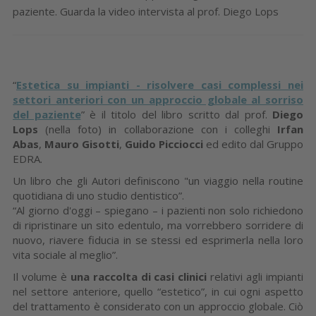
paziente. Guarda la video intervista al prof. Diego Lops
“
Estetica su impianti - risolvere casi complessi nei
settori anteriori con un approccio globale al sorriso
del paziente
” è il titolo del libro scritto dal prof.
Diego
Lops
(nella foto) in collaborazione con i colleghi
Irfan
Abas
,
Mauro Gisotti
,
Guido Picciocci
ed edito dal Gruppo
EDRA.
Un libro che gli Autori definiscono "un viaggio nella routine
quotidiana di uno studio dentistico”.
“Al giorno d'oggi – spiegano – i pazienti non solo richiedono
di ripristinare un sito edentulo, ma vorrebbero sorridere di
nuovo, riavere fiducia in se stessi ed esprimerla nella loro
vita sociale al meglio”.
Il volume è
una raccolta di casi clinici
relativi agli impianti
nel settore anteriore, quello “estetico”, in cui ogni aspetto
del trattamento è considerato con un approccio globale. Ciò