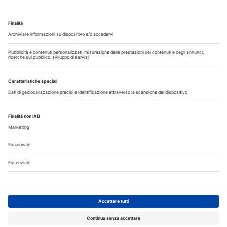
Guarda i nostri video
Il flusso di lavoro dell’odontoiatra chairside
Odontoiatria33
Copyright © 2026 - All Rights Reserved
Chi siamo
Autori
Contattaci
Note legali
Privacy