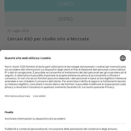
CERCO
OFFRO
31 Luglio 2026
Cercasi ASO per studio sito a Mozzate
30 Luglio 2026
Cercasi assistente alla poltrona in Cusago
30 Luglio 2026
Pistoia - studio cerca segretaria
Altro...
Guarda i nostri video
Il flusso di lavoro dell’odontoiatra chairside