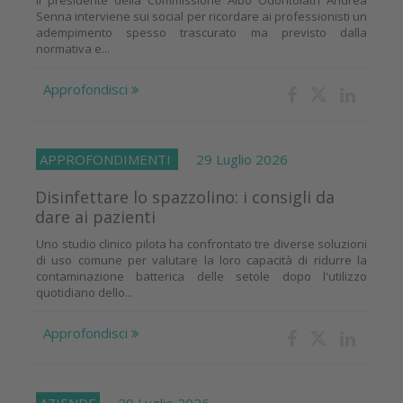
Il presidente della Commissione Albo Odontoiatri Andrea
Senna interviene sui social per ricordare ai professionisti un
adempimento spesso trascurato ma previsto dalla
normativa e...
Approfondisci
APPROFONDIMENTI
29 Luglio 2026
Disinfettare lo spazzolino: i consigli da
dare ai pazienti
Uno studio clinico pilota ha confrontato tre diverse soluzioni
di uso comune per valutare la loro capacità di ridurre la
contaminazione batterica delle setole dopo l'utilizzo
quotidiano dello...
Approfondisci