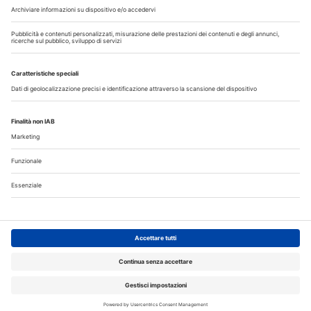
Il flusso di lavoro dell’odontoiatra chairside
Odontoiatria33
Copyright © 2026 - All Rights Reserved
Chi siamo
Autori
Contattaci
Note legali
Privacy
Cerca nel sito
Registrazione MediKey