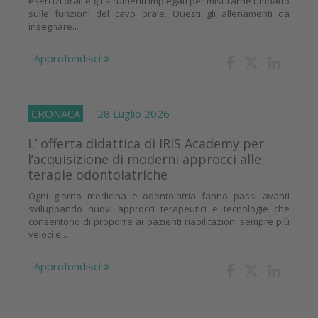
esercizi orali e gli strumenti impiegati per misurarne l’impatto
sulle funzioni del cavo orale. Questi gli allenamenti da
insegnare...
Approfondisci
CRONACA
28 Luglio 2026
L’ offerta didattica di IRIS Academy per
l’acquisizione di moderni approcci alle
terapie odontoiatriche
Ogni giorno medicina e odontoiatria fanno passi avanti
sviluppando nuovi approcci terapeutici e tecnologie che
consentono di proporre ai pazienti riabilitazioni sempre più
veloci e...
Approfondisci