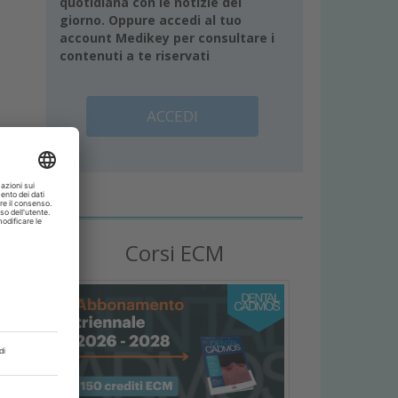
quotidiana con le notizie del
giorno. Oppure accedi al tuo
account Medikey per consultare i
contenuti a te riservati
ACCEDI
Corsi ECM