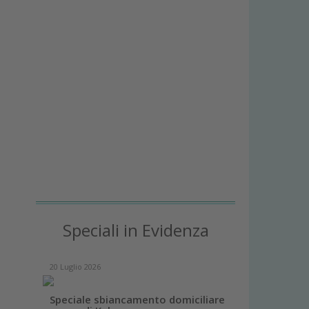
Speciali in Evidenza
026
17 Dicembre 2025
e sbiancamento domiciliare
Case report con linee implant