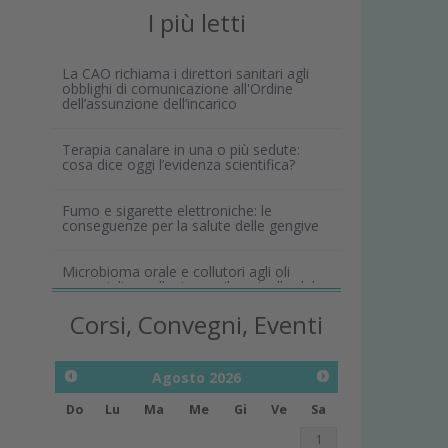
I più letti
La CAO richiama i direttori sanitari agli
obblighi di comunicazione all'Ordine
dell’assunzione dell’incarico
Terapia canalare in una o più sedute:
cosa dice oggi l’evidenza scientifica?
Fumo e sigarette elettroniche: le
conseguenze per la salute delle gengive
Microbioma orale e collutori agli oli
essenziali: un alleato per il controllo del
biofilm
Corsi, Convegni, Eventi
Agosto
2026
Do
Lu
Ma
Me
Gi
Ve
Sa
1