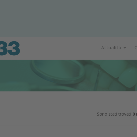
Attualità
C
Sono stati trovati
0
r