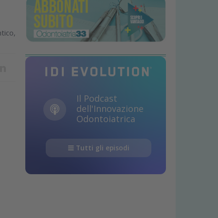
tico,
Il Podcast
dell'Innovazione
Odontoiatrica
Tutti gli episodi