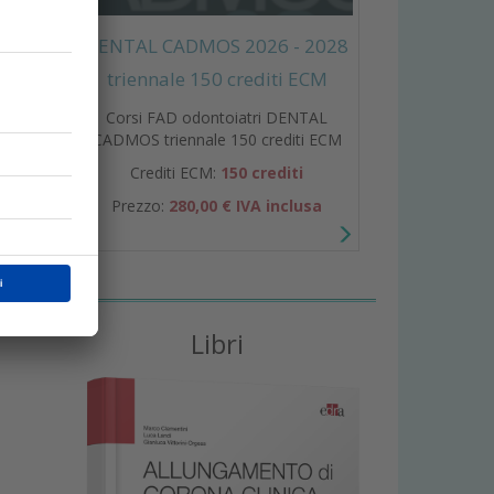
DENTAL CADMOS 2026 - 2028
triennale 150 crediti ECM
Corsi FAD odontoiatri DENTAL
CADMOS triennale 150 crediti ECM
Crediti ECM:
150 crediti
Prezzo:
280,00 € IVA inclusa
Libri