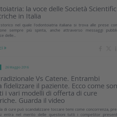
iatria: la voce delle Società Scientifi
iche in Italia
orico nel quale l'odontoiatria italiana si trova alle prese co
ione sempre più spinta, anche attraverso messaggi pubblic
e delle...
ci
I
26 Maggio 2016
tradizionale Vs Catene. Entrambi
 fidelizzare il paziente. Ecco come so
i i vari modelli di offerta di cure
riche. Guarda il video
la di cure può scandalizzare toccare temi come concorrenza, pre
si entra nel merito delle questioni tutti i competitor present