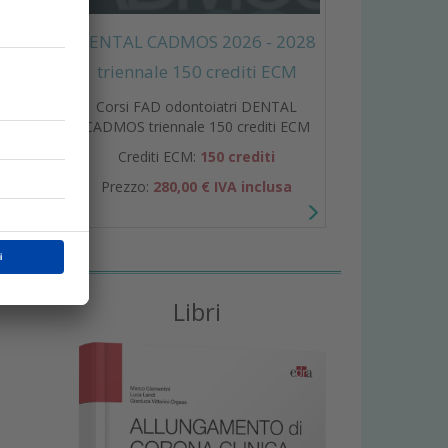
DENTAL CADMOS 2026 - 2028
triennale 150 crediti ECM
Corsi FAD odontoiatri DENTAL
CADMOS triennale 150 crediti ECM
Crediti ECM:
150 crediti
Prezzo:
280,00 € IVA inclusa
Libri