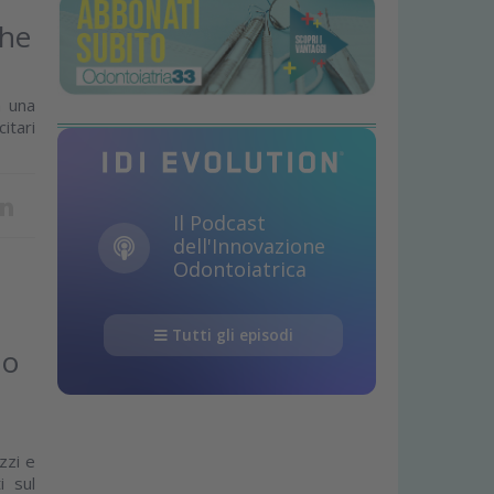
che
n una
itari
Il Podcast
dell'Innovazione
Odontoiatrica
Tutti gli episodi
no
zzi e
i sul