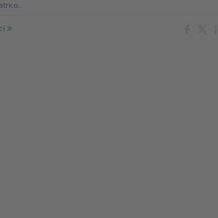
rico...
ci