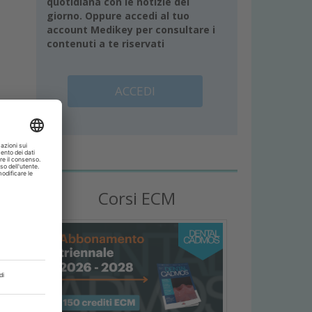
quotidiana con le notizie del
giorno. Oppure accedi al tuo
account Medikey per consultare i
contenuti a te riservati
ACCEDI
Corsi ECM