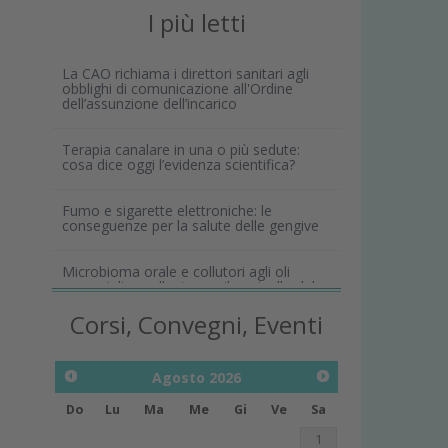
I più letti
La CAO richiama i direttori sanitari agli
obblighi di comunicazione all'Ordine
dell’assunzione dell’incarico
Terapia canalare in una o più sedute:
cosa dice oggi l’evidenza scientifica?
Fumo e sigarette elettroniche: le
conseguenze per la salute delle gengive
Microbioma orale e collutori agli oli
essenziali: un alleato per il controllo del
biofilm
Corsi, Convegni, Eventi
Agosto
2026
Do
Lu
Ma
Me
Gi
Ve
Sa
1