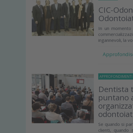
CIC-Odonto
Odontoiatr
In un momento st
commercializzaz
ingannevoli, la voc
Approfondis
APPROFONDIMENT
Dentista 
puntano a
organizzat
odontoiat
Se quando si par
clienti, quando 