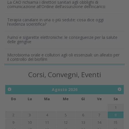
La CAO richiama i direttori sanitari agli obblighi di
comunicazione all'Ordine dell’assunzione dell’incarico
Terapia canalare in una o più sedute: cosa dice oggi
l’evidenza scientifica?
Fumo e sigarette elettroniche: le conseguenze per la salute
delle gengive
Microbioma orale e collutori agli oli essenziali: un alleato per
il controllo del biofilm
Corsi, Convegni, Eventi
Agosto
2026
Do
Lu
Ma
Me
Gi
Ve
Sa
1
2
3
4
5
6
7
8
9
10
11
12
13
14
15