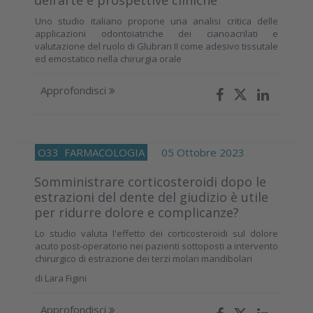
dell’arte e prospettive cliniche
Uno studio italiano propone una analisi critica delle
applicazioni odontoiatriche dei cianoacrilati e
valutazione del ruolo di Glubran II come adesivo tissutale
ed emostatico nella chirurgia orale
Approfondisci
O33
FARMACOLOGIA
05 Ottobre 2023
Somministrare corticosteroidi dopo le
estrazioni del dente del giudizio è utile
per ridurre dolore e complicanze?
Lo studio valuta l'effetto dei corticosteroidi sul dolore
acuto post-operatorio nei pazienti sottoposti a intervento
chirurgico di estrazione dei terzi molari mandibolari
di
Lara Figini
Approfondisci