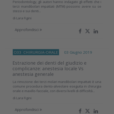
Periodontology, gli autori hanno indagato gli effetti che i
terzi mandibolari impattati (MTM) possono avere su se
stessi e sui denti...
di
Lara Figini
Approfondisci
O33
CHIRURGIA-ORALE
03 Giugno 2019
Estrazione dei denti del giudizio e
complicanze: anestesia locale Vs
anestesia generale
La rimozione dei terzi molari mandibolari impattati è una
comune procedura dento-alveolare eseguita in chirurgia
orale e maxillo-facciale, con diversi livelli di difficoltà...
di
Lara Figini
Approfondisci