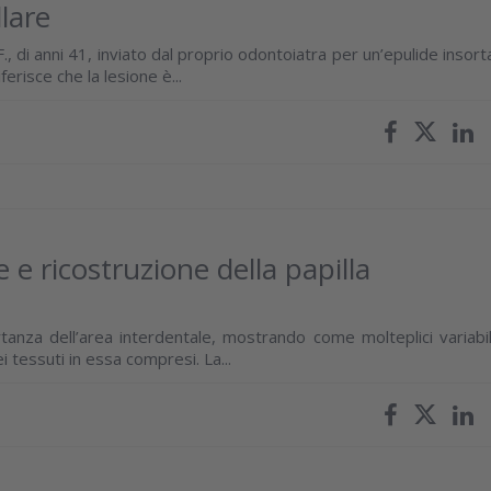
lare
., di anni 41, inviato dal proprio odontoiatra per un’epulide insort
iferisce che la lesione è...
 e ricostruzione della papilla
ortanza dell’area interdentale, mostrando come molteplici variabil
ei tessuti in essa compresi. La...