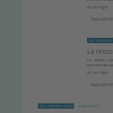
di
Lara Figini
Approfond
O33
CHIRURGIA
La ricost
Lo studio val
interdentale pe
di
Lara Figini
Approfond
O33
CHIRURGIA-ORALE
01 Marzo 2011