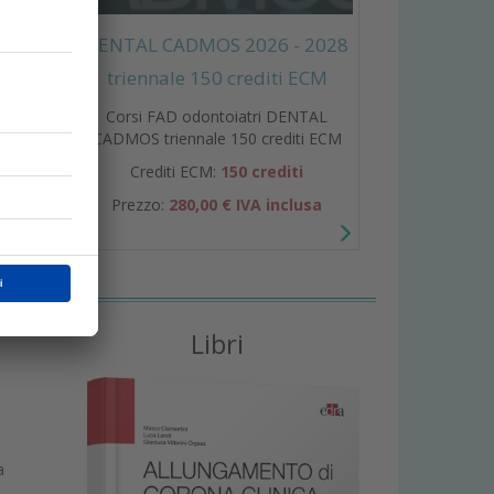
DENTAL CADMOS 2026 - 2028
triennale 150 crediti ECM
Corsi FAD odontoiatri DENTAL
CADMOS triennale 150 crediti ECM
e
Crediti ECM:
150 crediti
o
Prezzo:
280,00 € IVA inclusa
Libri
a