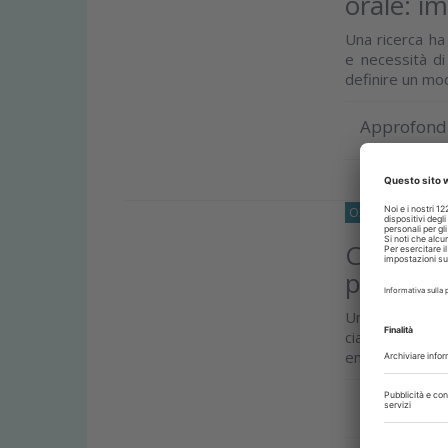
orale: im
Una ricerca ha 
e necessità di 
definire un mode
Approfond
O33
CHIRURGIA
Cianoacri
prospett
Uno studio ital
cianoacrilati 
emostatico nell
Approfond