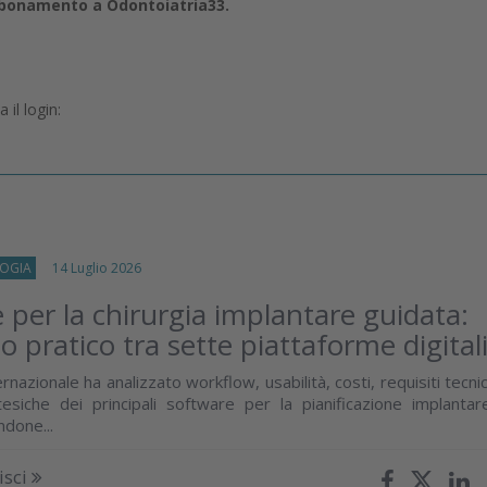
abbonamento a Odontoiatria33.
il login:
OGIA
14 Luglio 2026
 per la chirurgia implantare guidata:
o pratico tra sette piattaforme digital
rnazionale ha analizzato workflow, usabilità, costi, requisiti tecnic
tesiche dei principali software per la pianificazione implantar
ndone...
isci