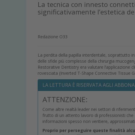
La tecnica con innesto connetti
significativamente l’estetica d
Redazione O33
La perdita della papilla interdentale, soprattutto
delle sfide più complesse della chirurgia mucogengi
Restorative Dentistry era valutare l’applicazione cli
rovesciata (Inverted T-Shape Connective Tissue Gr
LA LETTURA È RISERVATA AGLI ABBONA
ATTENZIONE:
Come altre realtà leader nei settori di riferimen
frutto di un attento lavoro di professionisti ch
informazioni spesso non veritiere, approssimat
Proprio per perseguire queste finalità alc