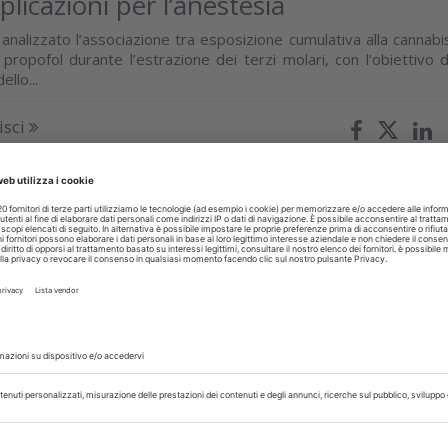
plicazioni per l’anestesia
analizzato l’associazione tra esposizione cumulativa alla cannabi
propofol durante l’estrazione dei terzi molari, con l’obiettivo d
llo...
isci
-ORALE
13 Aprile 2026
lati in odontoiatria: stato dell’arte e
ive cliniche
iano propone una analisi critica delle applicazioni odontoiatriche de
e valutazione del ruolo di Glubran II come adesivo tissutale e
a chirurgia orale
isci