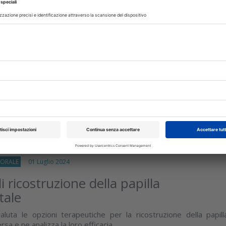
OGIA
10 Febbraio 2026
 del dolore dopo estrazione: oppioidi
ppioidi
a pubblicata su JADA confronta la combinazion
etaminofene rispetto a idrocodone‑acetaminofene nel controll
ella soddisfazione post‑operatoria
isci
-ORALE
01 Luglio 2024
 ricostruzione della papilla
tale
aluta le opzioni terapeutiche per la ricostruzione della papill
rsa e ne analizza la loro efficacia