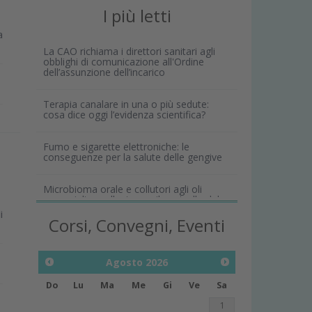
I più letti
a
La CAO richiama i direttori sanitari agli
obblighi di comunicazione all'Ordine
dell’assunzione dell’incarico
Terapia canalare in una o più sedute:
cosa dice oggi l’evidenza scientifica?
Fumo e sigarette elettroniche: le
conseguenze per la salute delle gengive
Microbioma orale e collutori agli oli
essenziali: un alleato per il controllo del
biofilm
i
Corsi, Convegni, Eventi
Agosto
2026
Do
Lu
Ma
Me
Gi
Ve
Sa
1