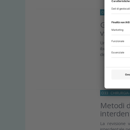
O33
FARMACOL
Gestione
vs non o
Una ricerc
ibuprofene‑ac
del dolore e n
Approfond
O33
CHIRURGIA
Metodi di
interden
La revisione v
interdentale pe