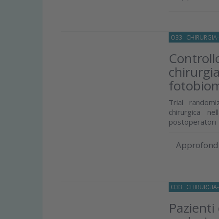
O33
CHIRURGIA
Controll
chirurgia
fotobiom
Trial randomiz
chirurgica ne
postoperatori
Approfond
O33
CHIRURGIA
Pazienti