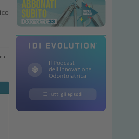
ico
una
Il Podcast
dell'Innovazione
Odontoiatrica
Tutti gli episodi