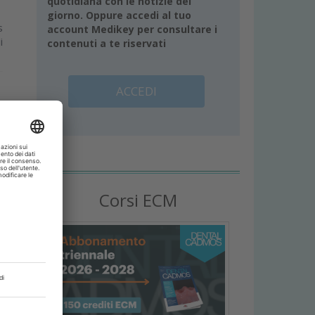
quotidiana con le notizie del
giorno. Oppure accedi al tuo
s
account Medikey per consultare i
i
contenuti a te riservati
ACCEDI
Corsi ECM
i
d