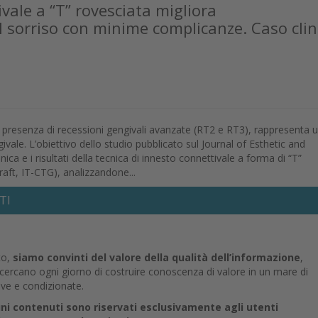
vale a “T” rovesciata migliora
el sorriso con minime complicanze. Caso clin
 in presenza di recessioni gengivali avanzate (RT2 e RT3), rappresenta 
vale. L’obiettivo dello studio pubblicato sul Journal of Esthetic and
nica e i risultati della tecnica di innesto connettivale a forma di “T”
aft, IT-CTG), analizzandone...
TI
to,
siamo convinti del valore della qualità dell’informazione
,
e cercano ogni giorno di costruire conoscenza di valore in un mare di
ive e condizionate.
uni contenuti sono riservati esclusivamente agli utenti