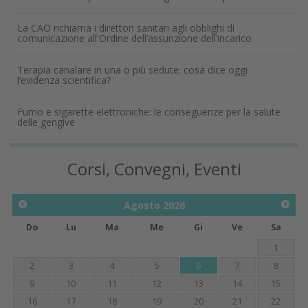
La CAO richiama i direttori sanitari agli obblighi di
comunicazione all'Ordine dell’assunzione dell’incarico
Terapia canalare in una o più sedute: cosa dice oggi
l’evidenza scientifica?
Fumo e sigarette elettroniche: le conseguenze per la salute
delle gengive
Corsi, Convegni, Eventi
Agosto
2026
Do
Lu
Ma
Me
Gi
Ve
Sa
1
2
3
4
5
6
7
8
9
10
11
12
13
14
15
16
17
18
19
20
21
22