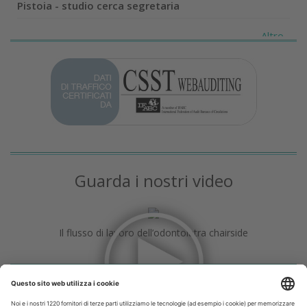
Pistoia - studio cerca segretaria
Altro...
Guarda i nostri video
Il flusso di lavoro dell’odontoiatra chairside
Odontoiatria33