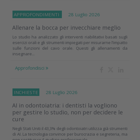
APPROFONDIMENTI
28 Luglio 2026
Allenare la bocca per invecchiare meglio
Lo studio ha analizzato gli interventi riabilitativi basati sugli
esercizi orali e gli strumenti impiegati per misurarne l’impatto
sulle funzioni del cavo orale. Questi gli allenamenti da
insegnare...
Approfondisci
INCHIESTE
28 Luglio 2026
AI in odontoiatria: i dentisti la vogliono
per gestire lo studio, non per decidere le
cure
Negli Stati Uniti il 43,3% degli odontoiatri utilizza già strumenti
di AI. La tecnologia convince per burocrazia e segreteria, ma
non sostituisce il giudizio professionale