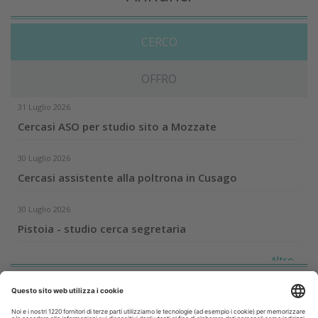
CERCO
OFFRO
31 Luglio 2026
Cercasi ASO per studio sito a Mozzate
30 Luglio 2026
Cercasi assistente alla poltrona in Cusago
30 Luglio 2026
Pistoia - studio cerca segretaria
Altro...