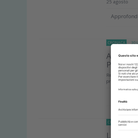
25 agosto
Approfond
CRONACA
30 Lu
Al via pr
Piemont
Regione Piemo
progetto scree
Approfond
CRONACA
28 Lu
L’ offer