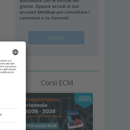
quotidiana con le notizie del
giorno. Oppure accedi al tuo
account Medikey per consultare i
contenuti a te riservati
ACCEDI
o
Corsi ECM