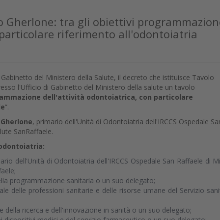
o Gherlone: tra gli obiettivi programmazion
 particolare riferimento all'odontoiatria
Gabinetto del Ministero della Salute, il decreto che istituisce Tavolo
presso l'Ufficio di Gabinetto del Ministero della salute un tavolo
rammazione dell'attività odontoiatrica, con particolare
le
”.
 Gherlone
, primario dell'Unità di Odontoiatria dell'IRCCS Ospedale Sa
Salute SanRaffaele.
odontoiatria:
mario dell'Unità di Odontoiatria dell'IRCCS Ospedale San Raffaele di M
faele;
ella programmazione sanitaria o un suo delegato;
ale delle professioni sanitarie e delle risorse umane del Servizio sani
e della ricerca e dell'innovazione in sanità o un suo delegato;
i dispositivi medici e del servizio farmaceutico o un suo delegato;