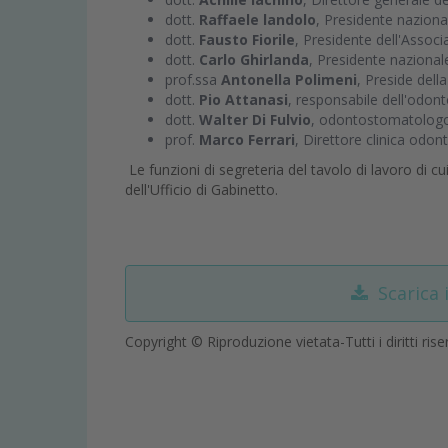
dott.
Raffaele landolo
, Presidente nazion
dott.
Fausto Fiorile
, Presidente dell'Associ
dott.
Carlo Ghirlanda
, Presidente nazionale
prof.ssa
Antonella Polimeni
, Preside dell
dott.
Pio Attanasi
, responsabile dell'odont
dott.
Walter Di Fulvio
, odontostomatologo
prof.
Marco Ferrari
, Direttore clinica odont
Le funzioni di segreteria del tavolo di lavoro di cu
dell'Ufficio di Gabinetto.
Scarica 
Copyright © Riproduzione vietata-Tutti i diritti rise