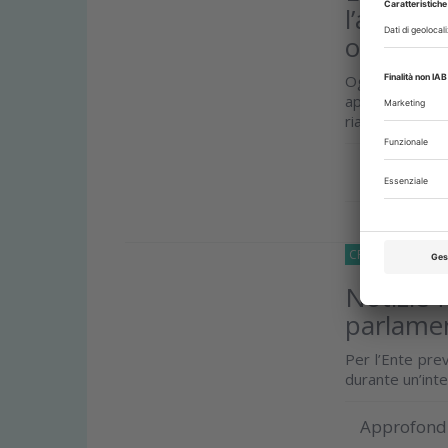
l’acquisi
odontoia
Ogni giorno m
approcci tera
riabilitazioni s
Approfond
CRONACA
27 Lu
Notizie 
parlame
Per l’Ente prev
durante un’inte
Approfond