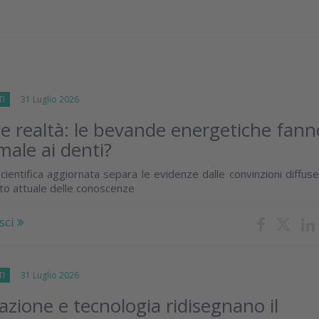
TI
31 Luglio 2026
 e realtà: le bevande energetiche fann
male ai denti?
cientifica aggiornata separa le evidenze dalle convinzioni diffus
ato attuale delle conoscenze
sci
TI
31 Luglio 2026
zione e tecnologia ridisegnano il