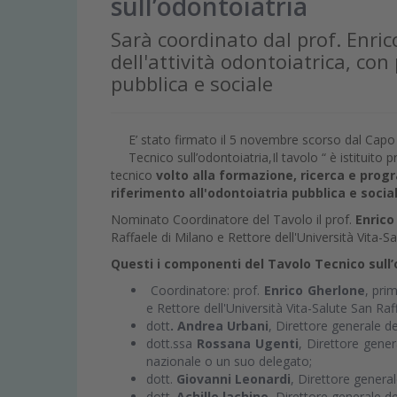
sull’odontoiatria
Sarà coordinato dal prof. Enric
dell'attività odontoiatrica, con
pubblica e sociale
E’ stato firmato il 5 novembre scorso dal Capo 
Tecnico sull’odontoiatria,Il tavolo “ è istituito 
tecnico
volto alla formazione, ricerca e prog
riferimento all'odontoiatria pubblica e socia
Nominato Coordinatore del Tavolo il prof.
Enrico
Raffaele di Milano e Rettore dell'Università Vita-
Questi i componenti del Tavolo Tecnico sull’
Coordinatore: prof.
Enrico Gherlone
, pri
e Rettore dell'Università Vita-Salute San Raf
dott
. Andrea Urbani
, Direttore generale d
dott.ssa
Rossana Ugenti
, Direttore gener
nazionale o un suo delegato;
dott.
Giovanni Leonardi
, Direttore general
dott.
Achille lachino
, Direttore generale de