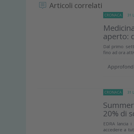
Articoli correlati
CRONACA
31 Lu
Medicina
aperto: 
Dal primo sett
fino ad ora att
Approfond
CRONACA
31 Lu
Summer E
20% di s
EDRA lancia 
accedere a tutt