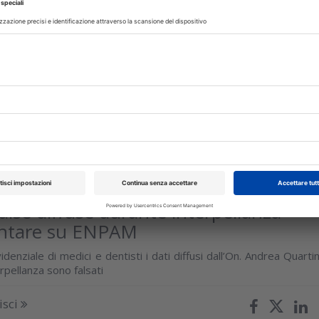
zione di moderni approcci alle terapie
triche
edicina e odontoiatria fanno passi avanti sviluppando nuov
peutici e tecnologie che consentono di proporre ai pazient
empre più veloci e...
isci
glio 2026
false diffuse durante interpellanza
ntare su ENPAM
idenziale di medici e dentisti i dati diffusi dall’On. Andrea Quartin
rpellanza sono falsati
isci