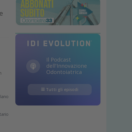
e
Il Podcast
dell'Innovazione
Odontoiatrica
n
Tutti gli episodi
ilano
tario