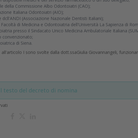
ale della Commissione Albo Odontoiatri (CAO);
azione Italiana Odontoiatri (AIO);
 dcll'ANDI (Associazione Nazionale Dentisti Italiani);
a Facoltà di Medicina e Odontoiatria dell'Università La Sapienza di Ro
oiatria presso il Sindacato Unico Medicina Ambulatoriale Italiana (SUM
 convenzionato;
oiatrica di Siena.
i all'articolo I sono svolte dalla dott.ssaGiulia Giovannangeli, funzionar
il testo del decreto di nomina
rvati