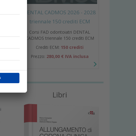
DENTAL CADMOS 2026 - 2028
triennale 150 crediti ECM
i
i
Corsi FAD odontoiatri DENTAL
CADMOS triennale 150 crediti ECM
Crediti ECM:
150 crediti
Prezzo:
280,00 € IVA inclusa
Libri
i