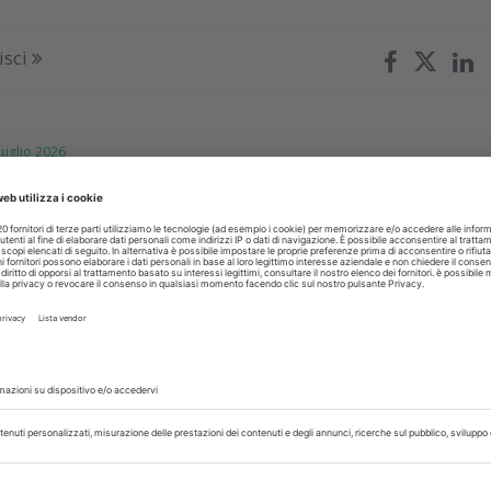
isci
glio 2026
ogetto di odontoiatria sociale in
e
nte e Consulta delle Fondazioni di Origine Bancaria finanzian
ning neonatale e odontoiatria solidale
isci
glio 2026
ta didattica di IRIS Academy per