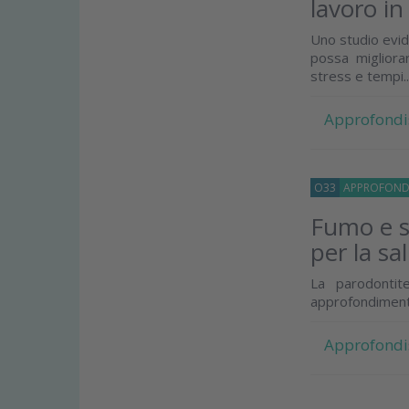
lavoro in
Uno studio evid
possa migliorar
stress e tempi..
Approfondi
O33
APPROFOND
Fumo e s
per la sa
La parodontit
approfondiment
Approfondi