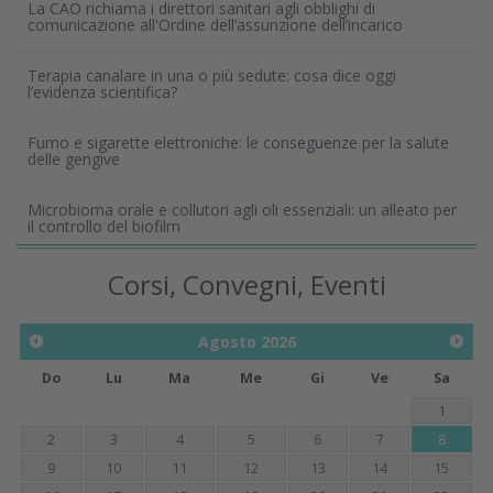
La CAO richiama i direttori sanitari agli obblighi di
comunicazione all'Ordine dell’assunzione dell’incarico
Terapia canalare in una o più sedute: cosa dice oggi
l’evidenza scientifica?
Fumo e sigarette elettroniche: le conseguenze per la salute
delle gengive
Microbioma orale e collutori agli oli essenziali: un alleato per
il controllo del biofilm
Corsi, Convegni, Eventi
Agosto
2026
Do
Lu
Ma
Me
Gi
Ve
Sa
1
2
3
4
5
6
7
8
9
10
11
12
13
14
15