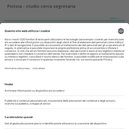
Pistoia - studio cerca segretaria
Altro...
Guarda i nostri video
Il flusso di lavoro dell’odontoiatra chairside
Odontoiatria33