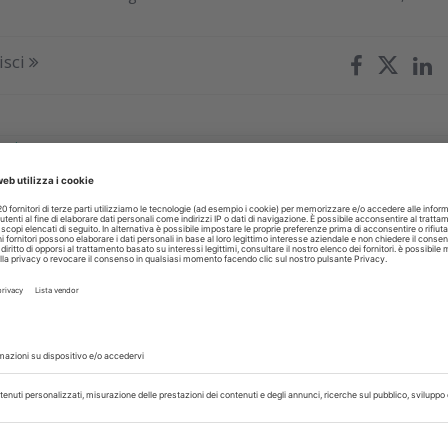
isci
glio 2026
ogetto di odontoiatria sociale in
e
nte e Consulta delle Fondazioni di Origine Bancaria finanzian
ning neonatale e odontoiatria solidale
isci
glio 2026
ta didattica di IRIS Academy per