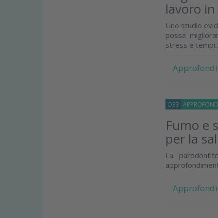
lavoro in
Uno studio evid
possa migliorar
stress e tempi..
Approfondi
O33
APPROFOND
Fumo e s
per la sa
La parodontit
approfondiment
Approfondi