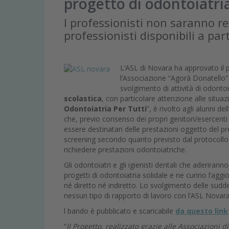
progetto di odontoiatria
I professionisti non saranno re
professionisti disponibili a par
L’ASL di Novara ha approvato il p
l’Associazione “Agorà Donatello”
svolgimento di attività di odonto
scolastica
, con particolare attenzione alle situa
Odontoiatria Per Tutti
”, è rivolto agli alunni 
che, previo consenso dei propri genitori/esercenti l
essere destinatari delle prestazioni oggetto del pr
screening secondo quanto previsto dal protocollo 
richiedere prestazioni odontoiatriche.
Gli odontoiatri e gli igienisti dentali che aderirann
progetti di odontoiatria solidale e ne curino l’aggi
né diretto né indiretto. Lo svolgimento delle sud
nessun tipo di rapporto di lavoro con l’ASL Nova
l bando è pubblicato e scaricabile
da questo link
“
Il Progetto, realizzato grazie alle Associazioni d