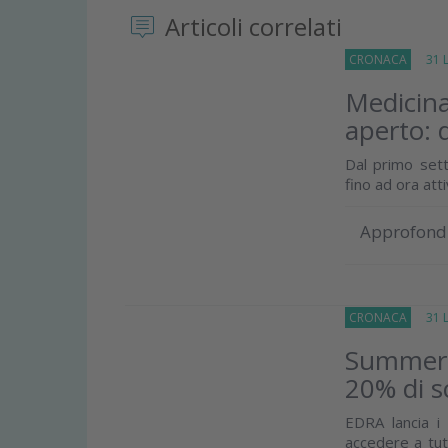
Articoli correlati
CRONACA
31 Lu
Medicina
aperto: 
Dal primo sett
fino ad ora att
Approfond
CRONACA
31 Lu
Summer E
20% di s
EDRA lancia 
accedere a tutt