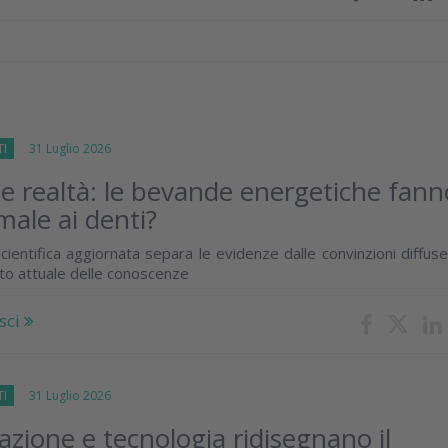
TI
31 Luglio 2026
 e realtà: le bevande energetiche fann
male ai denti?
cientifica aggiornata separa le evidenze dalle convinzioni diffus
ato attuale delle conoscenze
sci
TI
31 Luglio 2026
zione e tecnologia ridisegnano il