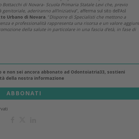
o Bottacchi di Novara- Scuola Primaria Statale Levi che, previo
genitoriale, aderiranno all’iniziativa
”, afferma sul sito dell’Asl
tto Urbano di Novara
. “
Disporre di Specialisti che mettono a
enza e professionalità rappresenta una risorsa e un valore aggiun
mozione della salute in particolare in una fascia d’età, in fase di
lo e non sei ancora abbonato ad Odontoiatria33, sostieni
ità della nostra informazione
ABBONATI
rvati