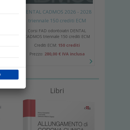
DENTAL CADMOS 2026 - 2028
triennale 150 crediti ECM
i
Corsi FAD odontoiatri DENTAL
i
CADMOS triennale 150 crediti ECM
Crediti ECM:
150 crediti
Prezzo:
280,00 € IVA inclusa
Libri
i