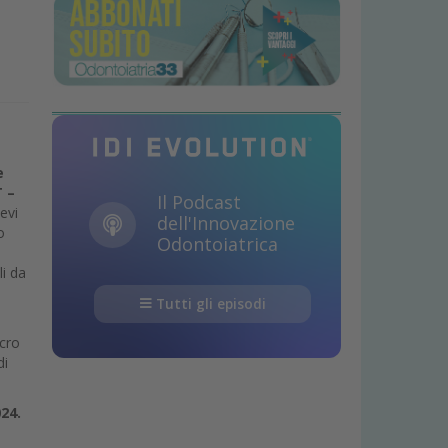
e
 –
Il Podcast
evi
dell'Innovazione
o
Odontoiatrica
i da
Tutti gli episodi
ucro
di
24.