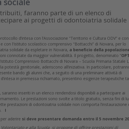
 sociale
tribuiti, faranno parte di un elenco di
tecipare ai progetti di odontoiatria solidale
rotocollo d’intesa con l’Associazione “Territorio e Cultura ODV” e con
 e con l’Istituto scolastico comprensivo “Bottacchi” di Novara, per lo
iatria solidale da espletare in Novara,
a beneficio della popolazion
zioni connotate da maggior vulnerabilità. Il progetto, denominato “
OPT
dell’Istituto Comprensivo Bottacchi di Novara – Scuola Primaria Statale L
a potestà genitoriale, aderiscono all’iniziativa. In particolare, potrann
esente bando gli alunni che, a seguito di una preliminare attività di
d’intesa in premessa richiamato, presentino esigenze terapeutiche tal
o, saranno inseriti in un elenco rendendosi disponibili a partecipare ai
ornamento. Le prestazioni sono svolte a titolo gratuito, senza fini di l
dette prestazioni di odontoiatria solidale non comporta l’instaurazione 
ra.
I
per aderire
si deve presentare domanda entro il 5 novembre 20
i Volontariato e alla Scuola si propone di offrire prestazioni di