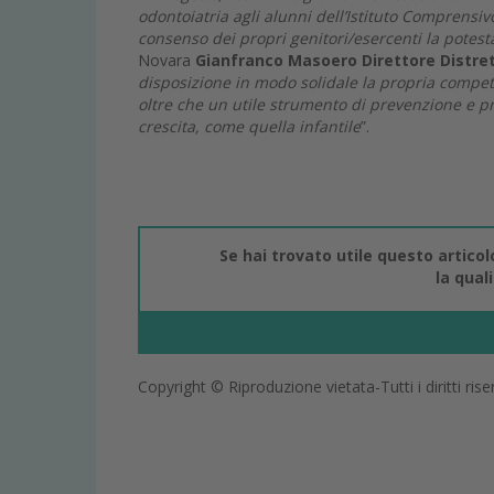
odontoiatria agli alunni dell’Istituto Comprensiv
consenso dei propri genitori/esercenti la potestà 
Novara
Gianfranco Masoero Direttore Distre
disposizione in modo solidale la propria compet
oltre che un utile strumento di prevenzione e pro
crescita, come quella infantile
”.
Se hai trovato utile questo artico
la qual
Copyright © Riproduzione vietata-Tutti i diritti rise