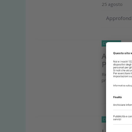
25 agosto
Approfond
CRONACA
30 Lu
Al via pr
Piemont
Regione Piemo
progetto scree
Approfond
CRONACA
28 Lu
L’ offer