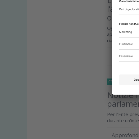
l’acquisi
odontoia
Ogni giorno m
approcci tera
riabilitazioni s
Approfond
CRONACA
27 Lu
Notizie 
parlame
Per l’Ente prev
durante un’inte
Approfond