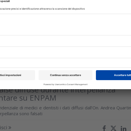
zione di moderni approcci alle terapie
triche
edicina e odontoiatria fanno passi avanti sviluppando nuov
peutici e tecnologie che consentono di proporre ai pazient
empre più veloci e...
isci
glio 2026
false diffuse durante interpellanza
ntare su ENPAM
idenziale di medici e dentisti i dati diffusi dall’On. Andrea Quartin
rpellanza sono falsati
isci