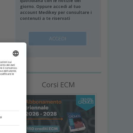
quotidiana con le notizie del
giorno. Oppure accedi al tuo
account Medikey per consultare i
contenuti a te riservati
ACCEDI
o
Corsi ECM