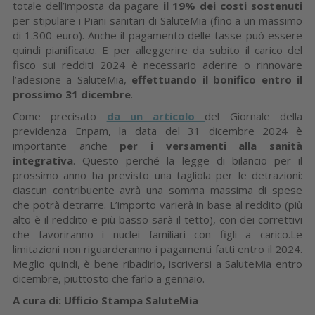
totale dell’imposta da pagare
il 19% dei costi sostenuti
per stipulare i Piani sanitari di SaluteMia (fino a un massimo
di 1.300 euro). Anche il pagamento delle tasse può essere
quindi pianificato. E per alleggerire da subito il carico del
fisco sui redditi 2024 è necessario aderire o rinnovare
l’adesione a SaluteMia,
effettuando il bonifico entro il
prossimo 31 dicembre
.
Come precisato
da un articolo
del Giornale della
previdenza Enpam, la data del 31 dicembre 2024 è
importante anche
per i versamenti alla sanità
integrativa
. Questo perché la legge di bilancio per il
prossimo anno ha previsto una tagliola per le detrazioni:
ciascun contribuente avrà una somma massima di spese
che potrà detrarre. L’importo varierà in base al reddito (più
alto è il reddito e più basso sarà il tetto), con dei correttivi
che favoriranno i nuclei familiari con figli a carico.Le
limitazioni non riguarderanno i pagamenti fatti entro il 2024.
Meglio quindi, è bene ribadirlo, iscriversi a SaluteMia entro
dicembre, piuttosto che farlo a gennaio.
A cura di: Ufficio Stampa SaluteMia