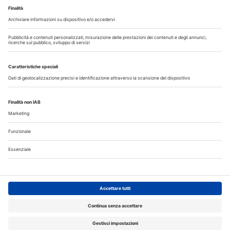
Il flusso di lavoro dell’odontoiatra chairside
Odontoiatria33
Copyright © 2026 - All Rights Reserved
Chi siamo
Autori
Contattaci
Note legali
Privacy
Cerca nel sito