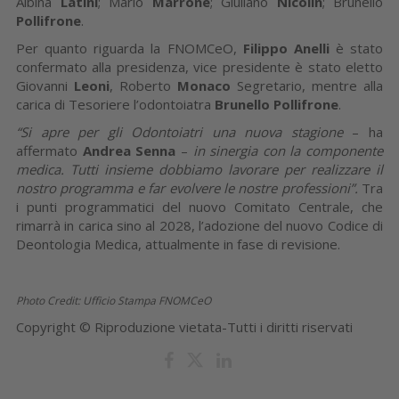
Albina
Latini
; Mario
Marrone
; Giuliano
Nicolin
; Brunello
Pollifrone
.
Per quanto riguarda la FNOMCeO,
Filippo Anelli
è stato
confermato alla presidenza, vice presidente è stato eletto
Giovanni
Leoni
, Roberto
Monaco
Segretario, mentre alla
carica di Tesoriere l’odontoiatra
Brunello Pollifrone
.
“Si apre per gli Odontoiatri una nuova stagione
– ha
affermato
Andrea
Senna
–
in sinergia con la componente
medica. Tutti insieme dobbiamo lavorare per realizzare il
nostro programma e far evolvere le nostre professioni”.
Tra
i punti programmatici del nuovo Comitato Centrale, che
rimarrà in carica sino al 2028, l’adozione del nuovo Codice di
Deontologia Medica, attualmente in fase di revisione.
Photo Credit: Ufficio Stampa FNOMCeO
Copyright © Riproduzione vietata-Tutti i diritti riservati