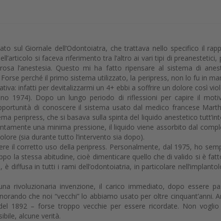
to sul Giornale dell’Odontoiatra, che trattava nello specifico il rap
l’articolo si faceva riferimento tra l’altro ai vari tipi di preanestetici, 
osa l’anestesia. Questo mi ha fatto ripensare al sistema di anes
Forse perché il primo sistema utilizzato, la peripress, non lo fu in ma
tiva: infatti per devitalizzarmi un 4+ ebbi a soffrire un dolore così vio
tano 1974). Dopo un lungo periodo di riflessioni per capire il moti
pportunità di conoscere il sistema usato dal medico francese Marth
stema peripress, che si basava sulla spinta del liquido anestetico tutt’in
 lentamente una minima pressione, il liquido viene assorbito dal comp
ore (sia durante tutto l’intervento sia dopo).
ere il corretto uso della peripress. Personalmente, dal 1975, ho sem
oppo la stessa abitudine, cioè dimenticare quello che di valido si è fatt
 diffusa in tutti i rami dell’odontoiatria, in particolare nell’implantol
na rivoluzionaria invenzione, il carico immediato, dopo essere pa
ignorando che noi “vecchi” lo abbiamo usato per oltre cinquant’anni. 
el 1892 – forse troppo vecchie per essere ricordate. Non voglio
bile, alcune verità.