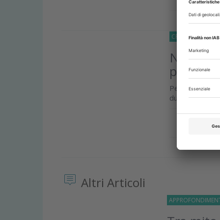
CRONACA
27 Lu
Notizie 
parlame
Per l’Ente prev
durante un’inte
Approfond
Altri Articoli
APPROFONDIMEN