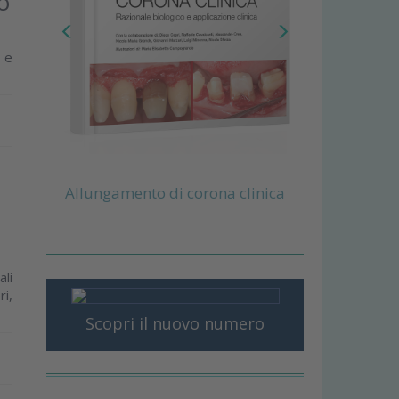
o
e e
Allungamento di corona clinica
ali
ri,
Scopri il nuovo numero