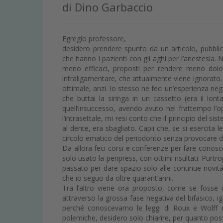
di Dino Garbaccio
Egregio professore,
desidero prendere spunto da un articolo, pubblica
che hanno i pazienti con gli aghi per l’anestesia. Nel
meno efficaci, proposti per rendere meno dolor
intraligamentare, che attualmente viene ignorato. 
ottimale, anzi. Io stesso ne feci un’esperienza nega
che buttai la siringa in un cassetto (era il lon
quell’insuccesso, avendo avuto nel frattempo l’o
l’intrasettale, mi resi conto che il principio del si
al dente, era sbagliato. Capii che, se si esercita
circolo ematico del periodonto senza provocare dol
Da allora feci corsi e conferenze per fare conosc
solo usato la peripress, con ottimi risultati. Purtr
passato per dare spazio solo alle continue novità, è
che io seguo da oltre quarant’anni.
Tra l’altro viene ora proposto, come se fosse u
attraverso la grossa fase negativa del bifasico, 
perché conoscevamo le leggi di Roux e Wolff d
polemiche, desidero solo chiarire, per quanto possi