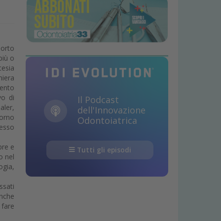
porto
più o
tesia
niera
lento
vo di
Il Podcast
aler,
dell'Innovazione
torno
Odontoiatrica
lesso
pre e
Tutti gli episodi
o nel
ogia,
ssati
Anche
 fare