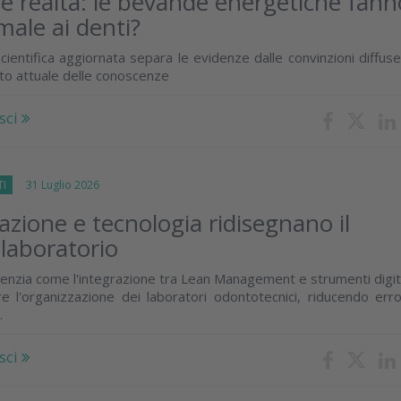
 e realtà: le bevande energetiche fann
male ai denti?
cientifica aggiornata separa le evidenze dalle convinzioni diffus
ato attuale delle conoscenze
sci
TI
31 Luglio 2026
zione e tecnologia ridisegnano il
 laboratorio
enzia come l'integrazione tra Lean Management e strumenti digit
e l'organizzazione dei laboratori odontotecnici, riducendo erro
.
sci