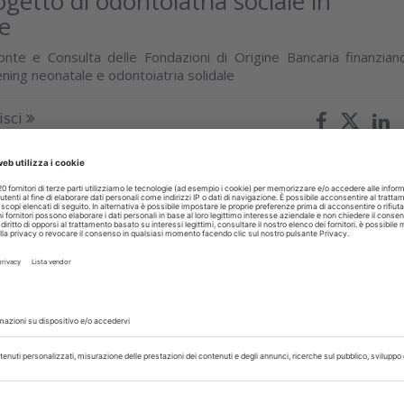
ogetto di odontoiatria sociale in
e
nte e Consulta delle Fondazioni di Origine Bancaria finanzian
ning neonatale e odontoiatria solidale
isci
glio 2026
ta didattica di IRIS Academy per
zione di moderni approcci alle terapie
triche
edicina e odontoiatria fanno passi avanti sviluppando nuov
peutici e tecnologie che consentono di proporre ai pazient
empre più veloci e...
isci