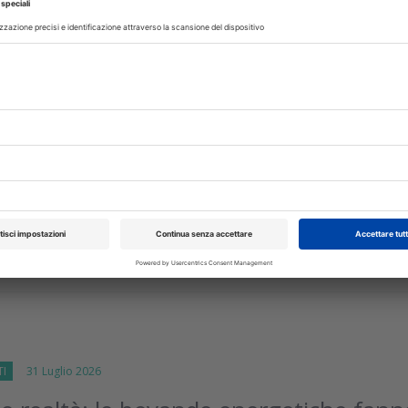
glio 2026
false diffuse durante interpellanza
ntare su ENPAM
idenziale di medici e dentisti i dati diffusi dall’On. Andrea Quartin
rpellanza sono falsati
isci
TI
31 Luglio 2026