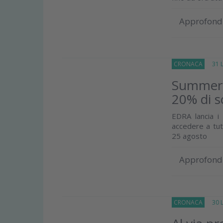
Approfond
CRONACA
31 Lu
Summer E
20% di s
EDRA lancia 
accedere a tutt
25 agosto
Approfond
CRONACA
30 Lu