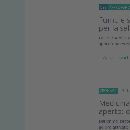
O33
APPROFOND
Fumo e s
per la sa
La parodontit
approfondiment
Approfondi
CRONACA
31 Lug
Medicina 
aperto: 
Dal primo sette
ad ora attivate