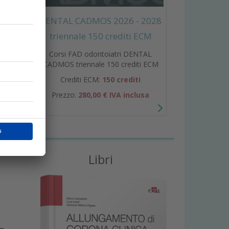
DENTAL CADMOS 2026 - 2028
triennale 150 crediti ECM
Corsi FAD odontoiatri DENTAL
CADMOS triennale 150 crediti ECM
Crediti ECM:
150 crediti
i
Prezzo:
280,00 € IVA inclusa
Libri