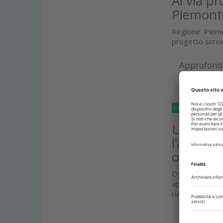
Al via pr
Piemont
Regione Piemo
progetto scree
Approfond
CRONACA
28 Lu
L’ offer
l’acquisi
odontoia
Ogni giorno m
approcci tera
riabilitazioni s
Approfond