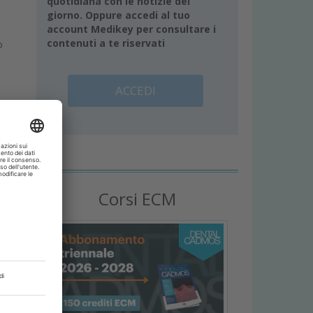
quotidiana con le notizie del
giorno. Oppure accedi al tuo
account Medikey per consultare i
contenuti a te riservati
o
ACCEDI
Corsi ECM
i
i