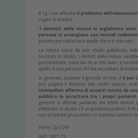
Il Tg Com affronta
il problema dell’odontoiatr
organi di stampa.
“
I dentisti della mutua in Inghilterra son
persone si arrangiano con metodi rudiment
potente per riattaccarsi quello che si è staccato.”
La notizia nasce da uno studio pubblicato dalla
Secondo lo studio, i dentisti della mutua sareb
(un’estrazione costa dai 60 ai 300 euro, a seconda 
quello di una persona che ha raccontato di essersi
In generale, sostiene il giornale on-line, il
6 per c
può pagarsi il dentista. Ma, molto spesso, inve
interpellati afferma di essersi recato da u
pubblico lo accettava tra i propri pazienti
governo si difende parlando dei 4.000 dentisti 
effettuato lo studio c’è un problema politico: il 45 
non accettare più pazienti col sistema sanitario n
Fonte: Tg COM
GdO 2007; 15