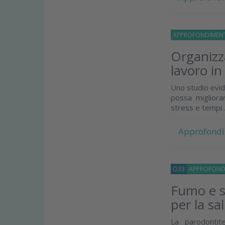
APPROFONDIMEN
Organizza
lavoro in
Uno studio evid
possa migliorar
stress e tempi..
Approfondi
O33
APPROFOND
Fumo e s
per la sa
La parodontit