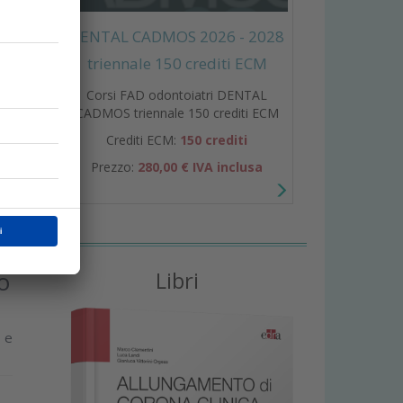
DENTAL CADMOS 2026 - 2028
i
triennale 150 crediti ECM
Corsi FAD odontoiatri DENTAL
CADMOS triennale 150 crediti ECM
Crediti ECM:
150 crediti
Prezzo:
280,00 € IVA inclusa
Libri
o
e e