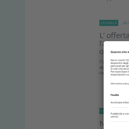
CRONACA
28 Lu
L’ offer
l’acquisi
odontoia
Ogni giorno m
approcci tera
riabilitazioni s
Approfond
CRONACA
27 Lu
Notizie 