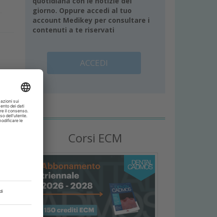
quotidiana con le notizie del
giorno. Oppure accedi al tuo
account Medikey per consultare i
contenuti a te riservati
ACCEDI
i
i
Corsi ECM