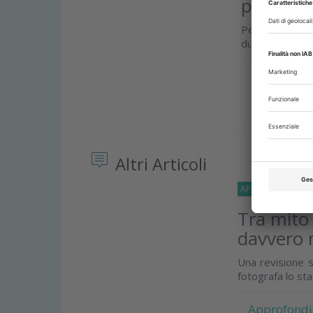
parlame
Per l’Ente prev
durante un’inte
Approfond
Altri Articoli
APPROFONDIMEN
Tra mito
davvero 
Una revisione s
fotografa lo st
Approfondi