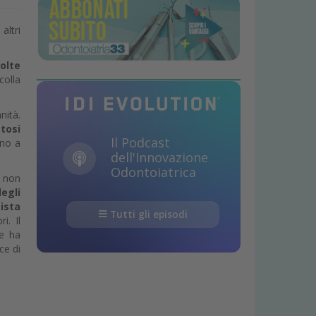
altri
olte
colla
nità.
tosi
Il Podcast
ino a
dell'Innovazione
Odontoiatrica
é non
degli
ista
Tutti gli episodi
i. Il
he ha
ce di