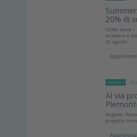
Summer E
20% di s
EDRA lancia 
accedere a tutt
25 agosto
Approfond
CRONACA
30 Lu
Al via pr
Piemont
Regione Piemo
progetto scree
Approfond