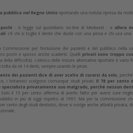
ia pubblica nel Regno Unito
riportando una notizia ripresa da molti 
o pochi
- si legge sul quotidiano on-line di Mediaset - e
allora m
ali
: c’è chi si toglie il dente che duole con una pinza e chi usa una 
 Commissione per l’inclusione dei pazienti e del pubblico nella sa
bero pochi e spesso anche scadenti. Quelli
privati sono troppo cos
della difficoltà). L’elenco delle misure alternative riportate è vario f
 tolta da sé 14 denti, sempre usando le pinze.
ento dei pazienti dice di aver scelto di curarsi da solo
, perch
ce, i britannici scelgono comunque studi privati.
Il 78 per cento 
no specialista privatamente suo malgrado, perché nessun dent
. Solo il 15 per cento afferma di averlo fatto per avere cure miglior
pubblici in più di oggi rispetto al 1997. Ma per la commissione c
per cento degli studi dentistici, dove si svolge anche attività privata, di
azionale.