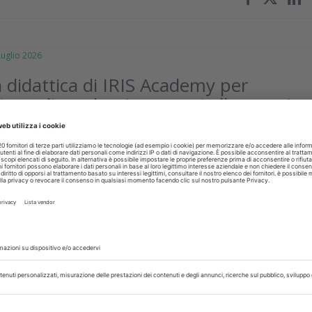
glio 2026
ta didattica di IRIS Academy per
zione di moderni approcci alle terapie
triche
edicina e odontoiatria fanno passi avanti sviluppando nuov
peutici e tecnologie che consentono di proporre ai pazient
empre più veloci e...
isci
glio 2026
false diffuse durante interpellanza