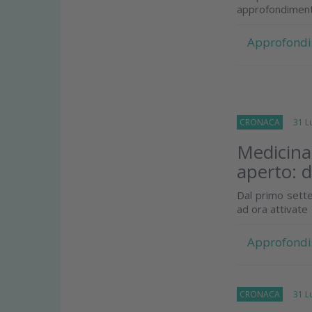
approfondiment
Approfondi
CRONACA
31 Lug
Medicina 
aperto: 
Dal primo sette
ad ora attivate
Approfondi
CRONACA
31 Lug