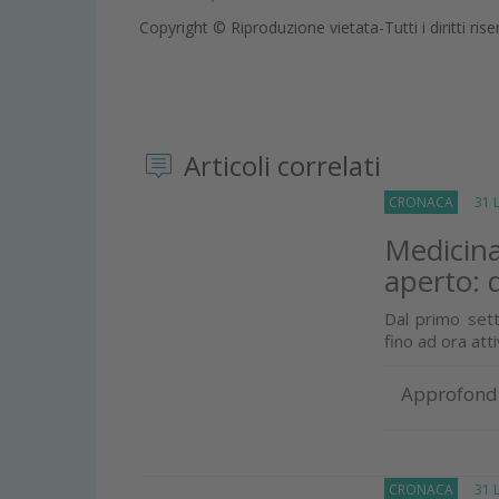
Copyright © Riproduzione vietata-Tutti i diritti rise
Articoli correlati
CRONACA
31 Lu
Medicina
aperto: 
Dal primo sett
fino ad ora att
Approfond
CRONACA
31 Lu