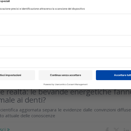
ntare su ENPAM
idenziale di medici e dentisti i dati diffusi dall’On. Andrea Quartin
rpellanza sono falsati
isci
TI
31 Luglio 2026
 e realtà: le bevande energetiche fann
male ai denti?
cientifica aggiornata separa le evidenze dalle convinzioni diffus
ato attuale delle conoscenze
sci