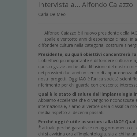
Intervista a... Alfondo Caiazzo
Carla De Meo
Alfonso Caiazzo è il nuovo presidente della IAO 
spalle e ventotto anni di esperienza clinica. In a
diffondere cultura nella categoria, costruire sinergi
Presidente, su quali obiettivi concentrerà l
L’obiettivo più importante è diffondere cultura e
questo grazie anche alla diffusione del nostro mes
nei prossimi due anni un senso di appartenenza a
nostri progetti. Oggi IAO è l’unica società scientif
riferimento per chi guarda con crescente interess
Qual è lo stato di salute dell’implantologia in
Abbiamo eccellenze che ci vengono riconosciute e 
internazionale, siamo al vertice della classifica m
media rispetto ai decenni passati.
Perché oggi è utile associarsi alla IAO? Qual 
È attuale perché garantisce un aggiornamento di alt
chi si avvicina ora all’implantologia, sia a chi ha u