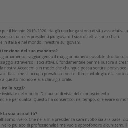
per il biennio 2019-2020. Ha già una lunga storia di vita associativa a
ssoluto, uno dei presidenti più giovani. I suoi obiettivi sono chiari:
e in Italia e nel mondo, investire sui giovani.
’attenzione del suo mandato?
 aggiornamento, raggiungendo il maggior numero possibile di odontoiat
saggio attraverso i soci attivi. È fondamentale per me riuscire a crea
lla nostra Accademia in modo che chiunque possa sentirsi portavoce 
ica in Italia che si occupa prevalentemente di implantologia: è la societ
e a questo mondo e alla chirurgia orale.
 Italia oggi?
invidiate nel mondo. Dal punto di vista del riconoscimento
ondiale per qualità. Questo ha consentito, nel tempo, di elevare di mol
è la sua attualità?
issimo livello. Che nella mia presidenza sarà rivolto sia alla base, ci
n livello più alto di professionalità ma vuole approfondire alcuni temi. Il