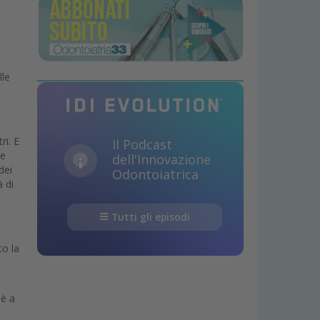
lle
ri. E
Il Podcast
re
dell'Innovazione
dei
Odontoiatrica
à di
Tutti gli episodi
to la
oè a