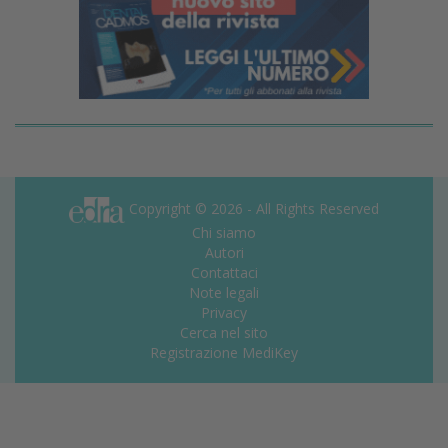
Copyright © 2026 - All Rights Reserved
Chi siamo
Autori
Contattaci
Note legali
Privacy
Cerca nel sito
Registrazione MediKey