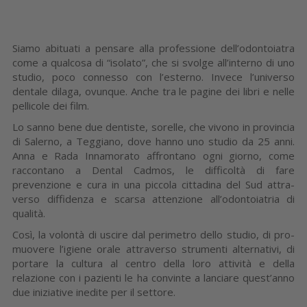
Siamo abituati a pensare alla professio­ne dell’odontoiatra
come a qualcosa di “isolato”, che si svolge all’interno di uno
studio, poco connesso con l’esterno. In­vece l’universo
dentale dilaga, ovunque. Anche tra le pagine dei libri e nelle
pelli­cole dei film.
Lo sanno bene due denti­ste, sorelle, che vivono in provincia
di Salerno, a Teggiano, dove hanno uno studio da 25 anni.
Anna e Rada Innamorato affrontano ogni giorno, come
raccontano a Dental Cad­mos, le difficoltà di fare
prevenzione e cu­ra in una piccola cittadina del Sud attra­
verso diffidenza e scarsa attenzione all’o­dontoiatria di
qualità.
Così, la volontà di uscire dal perimetro dello studio, di pro­
muovere l’igiene orale attraverso strumen­ti alternativi, di
portare la cultura al centro della loro attività e della
relazione con i pa­zienti le ha convinte a lanciare quest’anno
due iniziative inedite per il settore.