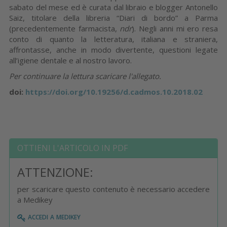
sabato del mese ed è curata dal libraio e blogger Antonello
Saiz, titolare della libreria “Diari di bordo” a Par­ma
(precedentemente farmacista,
ndr
). Negli anni mi ero resa
conto di quanto la letteratura, italiana e straniera,
affrontasse, anche in modo divertente, questioni lega­te
all’igiene dentale e al nostro lavoro.
Per continuare la lettura scaricare l'allegato.
doi:
https://doi.org/10.19256/d.cadmos.10.2018.02
OTTIENI L'ARTICOLO IN PDF
ATTENZIONE:
per scaricare questo contenuto è necessario accedere
a Medikey
accedi a medikey