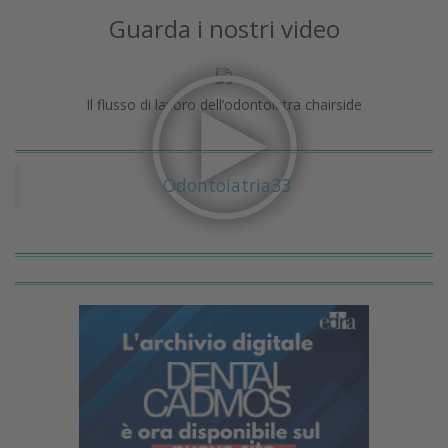
Guarda i nostri video
Il flusso di lavoro dell’odontoiatra chairside
Odontoiatria33