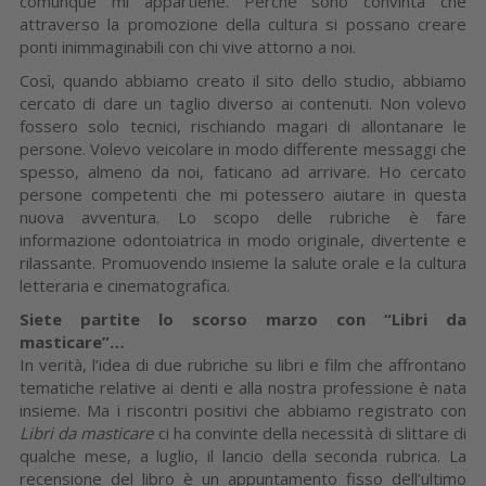
comunque mi appartiene. Perché sono convinta che
attraverso la promozione della cultura si possano creare
ponti inimmaginabili con chi vive attorno a noi.
Così, quando abbiamo creato il sito dello studio, abbiamo
cercato di dare un taglio diverso ai contenuti. Non volevo
fossero solo tecnici, rischiando magari di allonta­nare le
persone. Volevo veicolare in modo differente messaggi che
spesso, almeno da noi, faticano ad arrivare. Ho cercato
persone competenti che mi potessero aiu­tare in questa
nuova avventura. Lo scopo delle rubriche è fare
informazione odonto­iatrica in modo originale, divertente e
rilas­sante. Promuovendo insieme la salute ora­le e la cultura
letteraria e cinematografica.
Siete partite lo scorso marzo con “Libri da
masticare”…
In verità, l’idea di due rubriche su libri e film che affrontano
tematiche relative ai denti e alla nostra professione è nata
insieme. Ma i riscontri positivi che abbiamo registrato con
Libri da masticare
ci ha convinte della necessità di slittare di
qualche mese, a lu­glio, il lancio della seconda rubrica. La
recensione del libro è un appuntamen­to fisso dell’ultimo