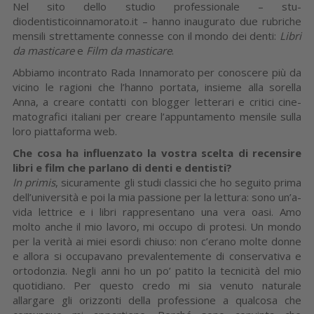
Nel sito dello studio professionale – stu­
diodentisticoinnamorato.it – hanno inau­gurato due rubriche
mensili strettamente connesse con il mondo dei denti:
Libri
da masticare
e
Film da masticare
.
Abbiamo incontrato Rada Innamorato per conosce­re più da
vicino le ragioni che l’hanno por­tata, insieme alla sorella
Anna, a creare contatti con blogger letterari e critici cine­
matografici italiani per creare l’appunta­mento mensile sulla
loro piattaforma web.
Che cosa ha influenzato la vostra scelta di recensire
libri e film che parlano di denti e dentisti?
In primis
, sicuramente gli studi classici che ho seguito prima
dell’università e poi la mia passione per la lettura: sono un’a­
vida lettrice e i libri rappresentano una vera oasi. Amo
molto anche il mio lavoro, mi occupo di protesi. Un mondo
per la verità ai miei esordi chiuso: non c’erano molte donne
e allora si occupavano pre­valentemente di conservativa e
ortodon­zia. Negli anni ho un po’ patito la tecnici­tà del mio
quotidiano. Per questo credo mi sia venuto naturale
allargare gli oriz­zonti della professione a qualcosa che