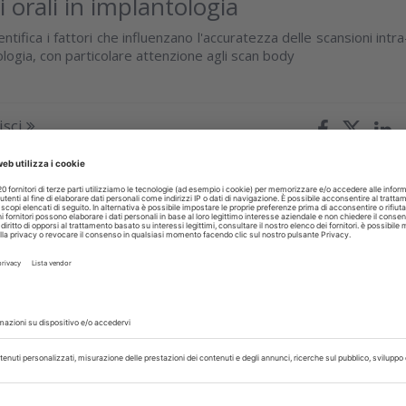
 orali in implantologia
entifica i fattori che influenzano l'accuratezza delle scansioni intra
tologia, con particolare attenzione agli scan body
isci
OGIA
08 Maggio 2024
della vitamina D
eointegrazione implantare
stematica valuta il legame tra livelli sufficienti di vitamina D e i
steointegrazione degli impianti dentali
isci