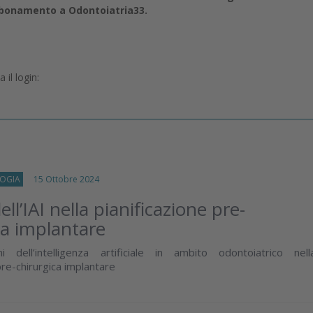
abbonamento a Odontoiatria33.
il login:
OGIA
15 Ottobre 2024
dell’IAI nella pianificazione pre-
ca implantare
ni dell’intelligenza artificiale in ambito odontoiatrico nell
pre-chirurgica implantare