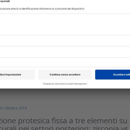
 Febbraio 2024
 delle sigarette elettroniche sulla
gli impianti
 sistematica ha analizzato l'effetto dell'uso della sigarett
ui parametri clinici parodontali (PI, PD, BOP), sui parametr
diografici...
isci
 Ottobre 2019
zione protesica fissa a tre elementi su
urali nei settori posteriori: zirconia vs