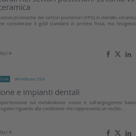
ceramica
litazioni protesiche dei settori posteriori (FPD) in metallo-ceramic
e considerate il gold standard in protesi fissa, ma l’esigenz
isci
OGIA
08 Febbraio 2024
ione e impianti dentali
ll’ipertensione sul metabolismo osseo e sull’angiogenesi hann
rogativi riguardo alla condizione che rappresenta un rischio...
isci