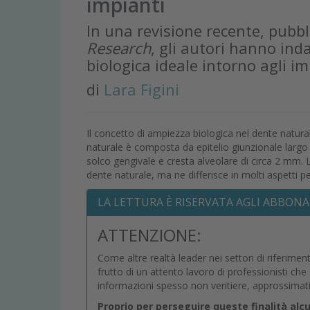
impianti
In una revisione recente, pubbl
Research
, gli autori hanno ind
biologica ideale intorno agli im
di
Lara Figini
Il concetto di ampiezza biologica nel dente natura
naturale è composta da epitelio giunzionale largo
solco gengivale e cresta alveolare di circa 2 mm. L
dente naturale, ma ne differisce in molti aspetti pe
LA LETTURA È RISERVATA AGLI ABBONA
ATTENZIONE:
Come altre realtà leader nei settori di riferimen
frutto di un attento lavoro di professionisti ch
informazioni spesso non veritiere, approssimat
Proprio per perseguire queste finalità alc