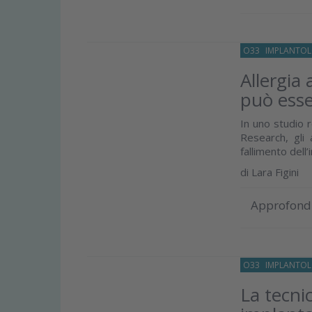
O33
IMPLANTOL
Allergia 
può esse
In uno studio r
Research, gli
fallimento dell’
di
Lara Figini
Approfond
O33
IMPLANTOL
La tecnic