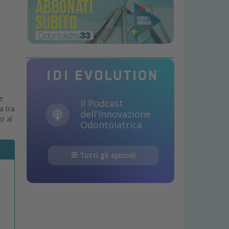
e
Il Podcast
a tra
dell'Innovazione
o al
Odontoiatrica
Tutti gli episodi