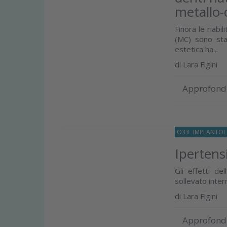
metallo-
Finora le riabi
(MC) sono stat
estetica ha...
di
Lara Figini
Approfond
O33
IMPLANTOL
Ipertens
Gli effetti de
sollevato inter
di
Lara Figini
Approfond