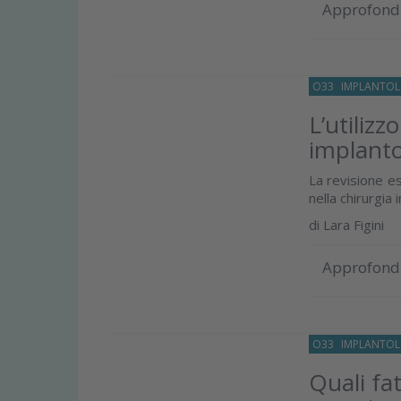
Approfond
O33
IMPLANTOL
L’utilizz
implanto
La revisione e
nella chirurgia
di
Lara Figini
Approfond
O33
IMPLANTOL
Quali fat