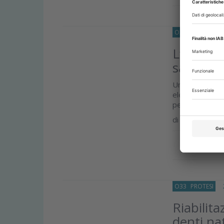
O33
RICERCA
26
L’impatto
salute de
Una revisione
elettronica s
perimplantari ra
di
Lara Figini
Approfond
O33
PROTESI
21
Riabilita
denti nat