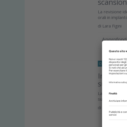
scansioni
La revisione id
orali in implan
di
Lara Figini
Approfond
O33
IMPLANTOL
Impatto 
sull’ost
La revisione si
successo dell’o
di
Lara Figini
Approfond