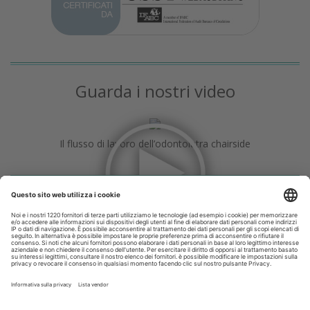
Guarda i nostri video
Il flusso di lavoro dell’odontoiatra chairside
Odontoiatria33