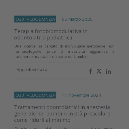
O33
PEDODONZIA
05 Marzo 2026
Terapia fotobiomodulativa in
odontoiatria pediatrica
Una ricerca ha cercato di individuare metodiche non
farmacologiche, prive di invasività aggiuntiva e
facilmente accettabili da parte dei bambini
Approfondisci
O33
PEDODONZIA
11 Novembre 2024
Trattamenti odontoiatrici in anestesia
generale nei bambini in età prescolare:
come ridurli al minimo
Questo studio valuta i fattori associati alla maggiore