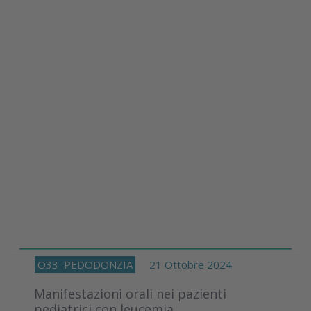
O33
PEDODONZIA
21 Ottobre 2024
Manifestazioni orali nei pazienti
pediatrici con leucemia