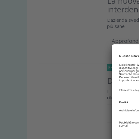
La nuova 
interden
L’azienda sved
più sane
Approfond
PRODOTTI
12 G
Dentsply
Il primo ausil
rilevare i dent
Approfond