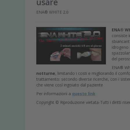
usare
ENA® WHITE 2.0
ENA® WH
consiste 
sbiancante
idrogeno 
spazzolam
del peros
ENA® Whi
notturne
, limitando i costi e migliorando il comfort
trattamento: secondo diverse ricerche, con i siste
che viene così ingoiato dal paziente
Per informazioni a
questo link
Copyright © Riproduzione vietata-Tutti i diritti rise