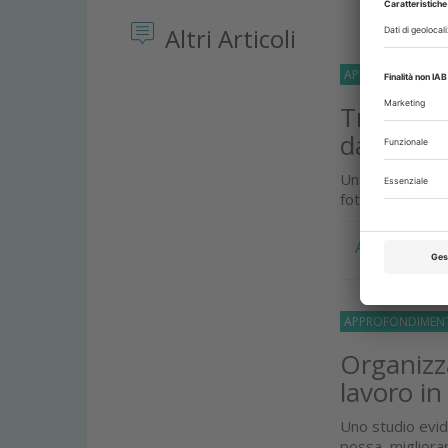
Altri Articoli
APPROFONDIMEN
Tra mito
davvero 
Una revisione s
fotografa lo st
Approfondi
APPROFONDIMEN
Organizza
lavoro in
Uno studio evid
possa migliorar