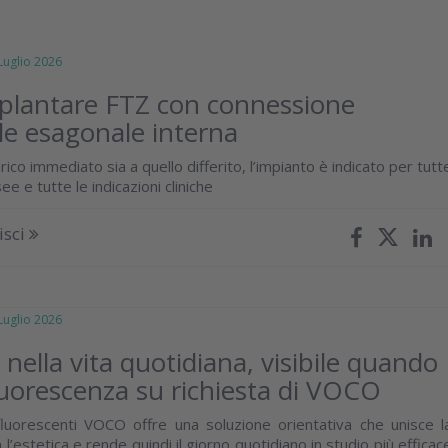
glio 2026
plantare FTZ con connessione
le esagonale interna
arico immediato sia a quello differito, l’impianto è indicato per tutt
ee e tutte le indicazioni cliniche
isci
glio 2026
e nella vita quotidiana, visibile quando
luorescenza su richiesta di VOCO
luorescenti VOCO offre una soluzione orientativa che unisce l
n l’estetica e rende quindi il giorno quotidiano in studio più efficac