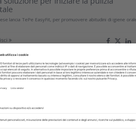
soluzione per iniziare la pulizia
tale
ese lancia TePe EasyFit, per promuovere abitudini di igiene oral
isci
iugno 2026
 Sirona lancia Smart View - Detect
io diagnostico al mondo abilitato all'IA approvato dalla FDA pe
i con radiolucenze periapicali nelle CBCT
isci