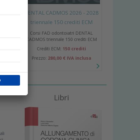
DENTAL CADMOS 2026 - 2028
triennale 150 crediti ECM
Corsi FAD odontoiatri DENTAL
o
CADMOS triennale 150 crediti ECM
Crediti ECM:
150 crediti
e e
Prezzo:
280,00 € IVA inclusa
Libri
ali
ri,