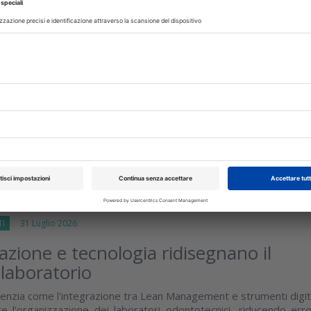
TI
31 Luglio 2026
 e realtà: le bevande energetiche fann
male ai denti?
cientifica aggiornata separa le evidenze dalle convinzioni diffus
ato attuale delle conoscenze
sci
TI
31 Luglio 2026
zione e tecnologia ridisegnano il
 laboratorio
enzia come l'integrazione tra Lean Management e strumenti digit
e l'organizzazione dei laboratori odontotecnici, riducendo erro