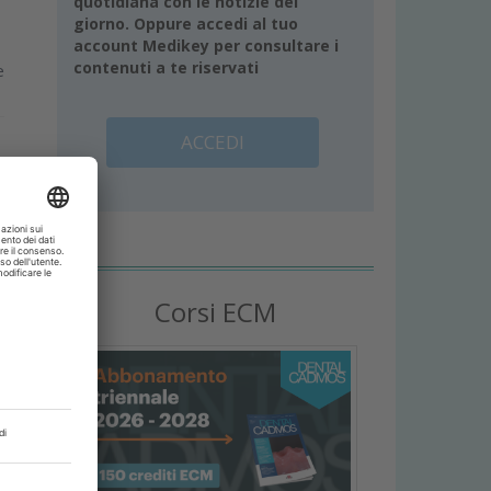
quotidiana con le notizie del
giorno. Oppure accedi al tuo
account Medikey per consultare i
contenuti a te riservati
e
ACCEDI
Corsi ECM
r