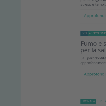
stress e tempi..
Approfondi
O33
APPROFOND
Fumo e s
per la sa
La parodontit
approfondiment
Approfondi
CRONACA
31 Lug