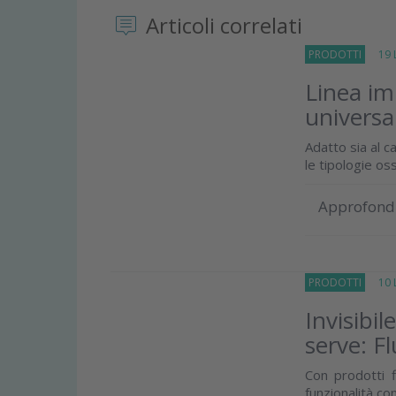
Articoli correlati
PRODOTTI
19 Lu
Linea im
universa
Adatto sia al c
le tipologie oss
Approfond
PRODOTTI
10 Lu
Invisibil
serve: F
Con prodotti f
funzionalità co