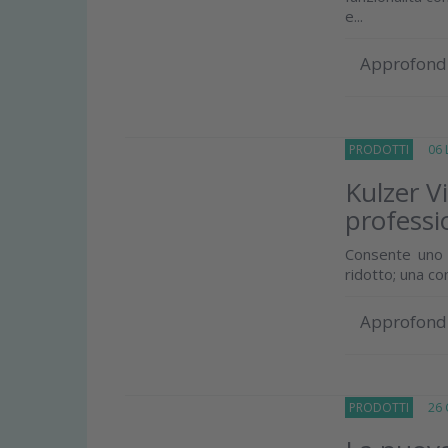
e...
Approfond
PRODOTTI
06 Lu
Kulzer V
professi
Consente uno 
ridotto; una co
Approfond
PRODOTTI
26 G