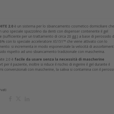
ITE 2.0
è un sistema per lo sbiancamento cosmetico domiciliare ch
in uno speciale spazzolino da denti con dispenser contenente il gel
 (sufficiente per un trattamento di circa 20 gg.) a base di perossido d
6% con lo speciale acceleratore XS151™ che viene attivato con lo
ento: si incrementa in modo esponenziale la velocità di assorbimen
sido rispetto ad uno sbiancamento tradizionale con mascherina.
te 2.0 è
facile da usare senza la necessità di mascherine
 per il paziente, inoltre si riduce il rischio di ingerire il gel durante il
mi convenzionali con mascherine, la saliva si contamina con il peross
rvati