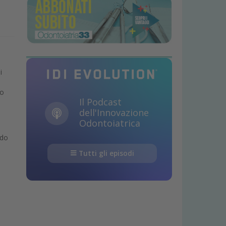
e
i
to
Il Podcast
dell'Innovazione
Odontoiatrica
ido
Tutti gli episodi