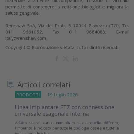
materiale altamente biocompatibile, l’ossido di zirconio
permette di contenere la reazione biologica e migliora la
salute gengivale.
Renishaw SpA, Via dei Prati, 5 10044 Pianezza (TO), Tel
011 9661052, Fax 011 9664083, E-mail
italy@renishaw.com
Copyright © Riproduzione vietata-Tutti i diritti riservati
Articoli correlati
PRODOTTI
19 Luglio 2026
Linea implantare FTZ con connessione
universale esagonale interna
Adatto sia al carico immediato sia a quello differito,
l’impianto è indicato per tutte le tipologie ossee e tutte le
indicazioni cliniche