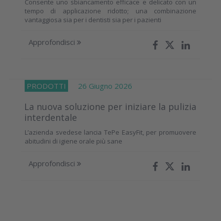
Consente uno sbiancamento efficace e delicato con un
tempo di applicazione ridotto; una combinazione
vantaggiosa sia per i dentisti sia per i pazienti
Approfondisci
PRODOTTI
26 Giugno 2026
La nuova soluzione per iniziare la pulizia
interdentale
L’azienda svedese lancia TePe EasyFit, per promuovere
abitudini di igiene orale più sane
Approfondisci