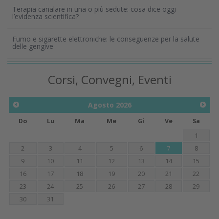
Terapia canalare in una o più sedute: cosa dice oggi
l’evidenza scientifica?
Fumo e sigarette elettroniche: le conseguenze per la salute
delle gengive
Corsi, Convegni, Eventi
Agosto
2026
Do
Lu
Ma
Me
Gi
Ve
Sa
1
2
3
4
5
6
7
8
9
10
11
12
13
14
15
16
17
18
19
20
21
22
23
24
25
26
27
28
29
30
31