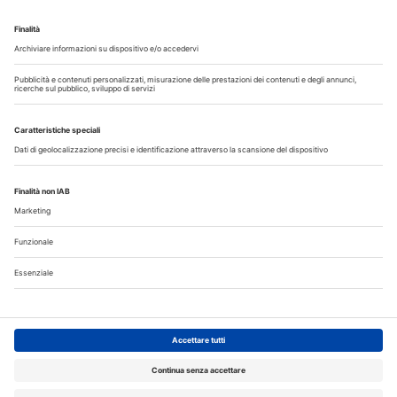
Guarda i nostri video
Il flusso di lavoro dell’odontoiatra chairside
Odontoiatria33
Copyright © 2026 - All Rights Reserved
Chi siamo
Autori
Contattaci
Note legali
Privacy